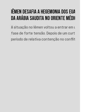
IÊMEN DESAFIA A HEGEMONIA DOS EUA E
DA ARÁBIA SAUDITA NO ORIENTE MÉDIO
A situação no Iêmen voltou a entrar em uma
fase de forte tensão. Depois de um curto
período de relativa contenção no conflito,
novos ataques sauditas contra áreas sob
controle de Ansar Allah, incluindo a ofensiva
contra o aeroporto internacional de Sanaá
em julho, recolocaram o país no centro da
disputa regional. Em resposta, as forças
iemenitas declararam um bloqueio marítimo
contra a Arábia Saudita e passaram a
ameaçar instalações e embarcações
ligadas ao reino. Nos últimos