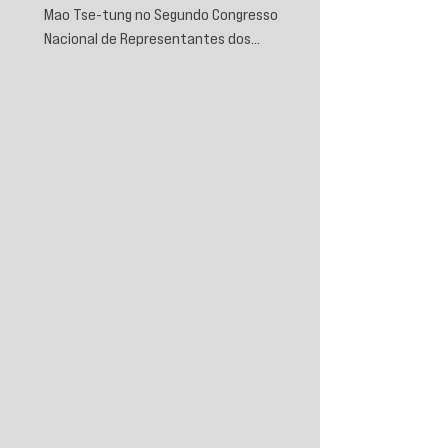
Mao Tse-tung no Segundo Congresso
Nacional de Representantes dos
Trabalhadores e Camponeses, realizado em
Juichin, província de Kiangsi, em janeiro de
1934.