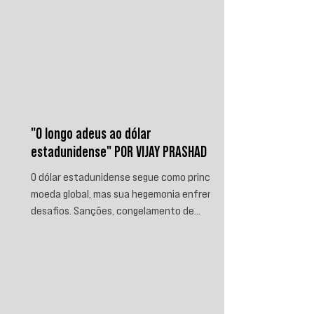
"O longo adeus ao dólar
estadunidense" POR VIJAY PRASHAD
O dólar estadunidense segue como principal
moeda global, mas sua hegemonia enfrenta
desafios. Sanções, congelamento de
reservas e a crescente busca por
alternativas impulsionam a desdolarização.
O processo, porém, é gradual e exige novas
instituições financeiras capazes de
promover desenvolvimento soberano e
reduzir a dependência do sistema