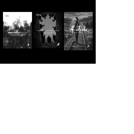
A MORTE DE IVAN
Domingo
A ESTRADA - Jack
ILITCH - Liev
Vermelho -
London
Tolstói
Máximo Gorki
R$10,00
R$10,00
R$10,00
GREVE GERAL - Jack
A VIDA
A VIDA