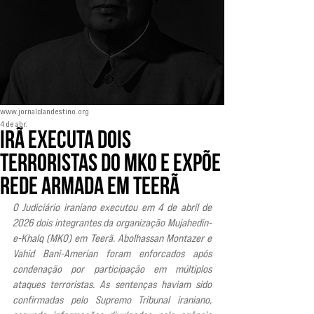
www.jornalclandestino.org
4 de abr.
Irã executa dois
terroristas do MKO e expõe
rede armada em Teerã
O Judiciário iraniano executou em 4 de abril de 
2026 dois integrantes da organização Mujahedin-
e-Khalq (MKO) em Teerã. Abolhassan Montazer e 
Vahid Bani-Amerian foram enforcados após 
condenação por participação em múltiplos 
ataques terroristas. As sentenças haviam sido 
confirmadas pelo Supremo Tribunal iraniano, 