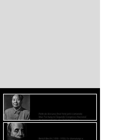
monetário dominado pelos EUA.
PREOCUPE-SE COM O BEM-ESTAR
DAS MASSAS, PRESTE ATENÇÃO AOS
MÉTODOS DE TRABALHO
Parte do discurso final feito pelo camarada
Mao Tse-tung no Segundo Congresso Nacional
de Representantes dos Trabalhadores e
Camponeses, realizado em Juichin, província
de Kiangsi, em janeiro de 1934.
O Fascismo é a Verdadeira Face do
Capitalismo - Bertolt Brecht
Bertolt Brecht (1898–1956) foi dramaturgo e