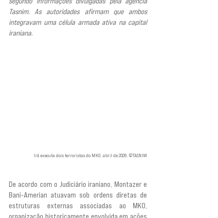
segundo informações divulgadas pela agência 
Tasnim. As autoridades afirmam que ambos 
integravam uma célula armada ativa na capital 
iraniana. 
Irã executa dois terroristas do MKO, abril de 2026. ©TASNIM
De acordo com o Judiciário iraniano, Montazer e 
Bani-Amerian atuavam sob ordens diretas de 
estruturas externas associadas ao MKO, 
organização historicamente envolvida em ações 