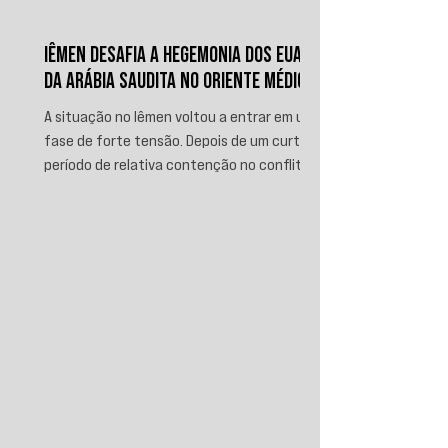
IÊMEN DESAFIA A HEGEMONIA DOS EUA E
DA ARÁBIA SAUDITA NO ORIENTE MÉDIO
A situação no Iêmen voltou a entrar em uma
fase de forte tensão. Depois de um curto
período de relativa contenção no conflito,
novos ataques sauditas contra áreas sob
controle de Ansar Allah, incluindo a ofensiva
contra o aeroporto internacional de Sanaá
em julho, recolocaram o país no centro da
disputa regional. Em resposta, as forças
iemenitas declararam um bloqueio marítimo
contra a Arábia Saudita e passaram a
ameaçar instalações e embarcações
ligadas ao reino. Nos últimos