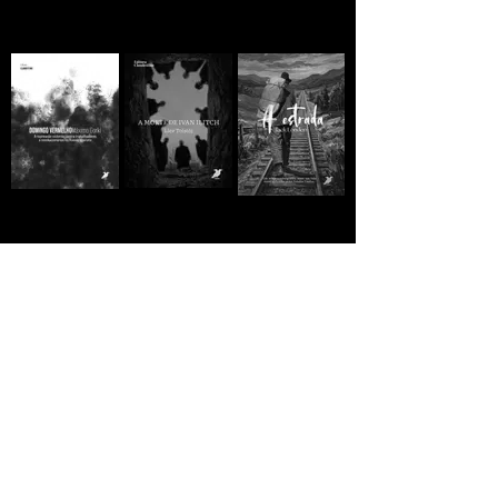
A MORTE DE IVAN
Domingo
A ESTRADA - Jack
ILITCH - Liev
Vermelho -
London
Tolstói
Máximo Gorki
R$10,00
R$10,00
R$10,00