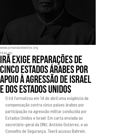
www.jornalclandestino.org
14 de abr.
Irã exige reparações de
cinco Estados árabes por
apoio à agressão de Israel
e dos Estados Unidos
O Irã formalizou em 14 de abril uma exigência de 
compensação contra cinco países árabes por 
participação na agressão militar conduzida por 
Estados Unidos e Israel. Em carta enviada ao 
secretário-geral da ONU, António Guterres, e ao 
Conselho de Segurança, Teerã acusou Bahrein, 