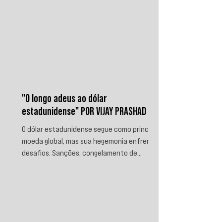
"O longo adeus ao dólar
estadunidense" POR VIJAY PRASHAD
O dólar estadunidense segue como principal
moeda global, mas sua hegemonia enfrenta
desafios. Sanções, congelamento de
reservas e a crescente busca por
alternativas impulsionam a desdolarização.
O processo, porém, é gradual e exige novas
instituições financeiras capazes de
promover desenvolvimento soberano e