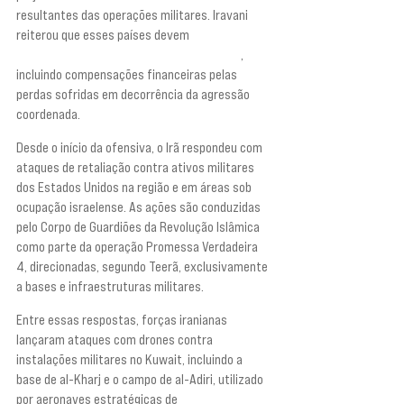
resultantes das operações militares. Iravani 
reiterou que esses países devem 
“fazer 
reparação total à República Islâmica do Irã”
, 
incluindo compensações financeiras pelas 
perdas sofridas em decorrência da agressão 
coordenada.
Desde o início da ofensiva, o Irã respondeu com 
ataques de retaliação contra ativos militares 
dos Estados Unidos na região e em áreas sob 
ocupação israelense. As ações são conduzidas 
pelo Corpo de Guardiões da Revolução Islâmica 
como parte da operação Promessa Verdadeira 
4, direcionadas, segundo Teerã, exclusivamente 
a bases e infraestruturas militares.
Entre essas respostas, forças iranianas 
lançaram ataques com drones contra 
instalações militares no Kuwait, incluindo a 
base de al-Kharj e o campo de al-Adiri, utilizado 
por aeronaves estratégicas de 