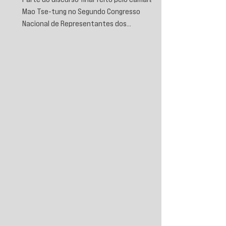
Mao Tse-tung no Segundo Congresso
Nacional de Representantes dos
Trabalhadores e Camponeses, realizado em
Juichin, província de Kiangsi, em janeiro de
1934.