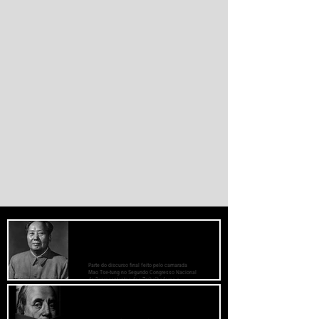
reduzir a dependência do sistema
monetário dominado pelos EUA.
PREOCUPE-SE COM O BEM-ESTAR
DAS MASSAS, PRESTE ATENÇÃO AOS
MÉTODOS DE TRABALHO
Parte do discurso final feito pelo camarada
Mao Tse-tung no Segundo Congresso Nacional
de Representantes dos Trabalhadores e
Camponeses, realizado em Juichin, província
de Kiangsi, em janeiro de 1934.
O Fascismo é a Verdadeira Face do
Capitalismo - Bertolt Brecht