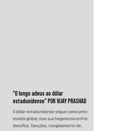
contra a Arábia Saudita e passaram a
ameaçar instalações e embarcações
ligadas ao reino. Nos últimos
"O longo adeus ao dólar
estadunidense" POR VIJAY PRASHAD
O dólar estadunidense segue como principal
moeda global, mas sua hegemonia enfrenta
desafios. Sanções, congelamento de