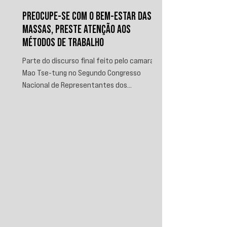
PREOCUPE-SE COM O BEM-ESTAR DAS
MASSAS, PRESTE ATENÇÃO AOS
MÉTODOS DE TRABALHO
Parte do discurso final feito pelo camarada
Mao Tse-tung no Segundo Congresso
Nacional de Representantes dos
Trabalhadores e Camponeses, realizado em
Juichin, província de Kiangsi, em janeiro de
1934.