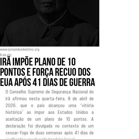
www.jornalclandestino.org
8 de abr.
Irã impõe plano de 10
pontos e força recuo dos
EUA após 41 dias de guerra
O Conselho Supremo de Segurança Nacional do 
Irã afirmou nesta quarta-feira, 8 de abril de 
2026, que o país alcançou uma “vitória 
histórica” ao impor aos Estados Unidos a 
aceitação de um plano de 10 pontos. A 
declaração foi divulgada no contexto de um 
cessar-fogo de duas semanas após 41 dias de 