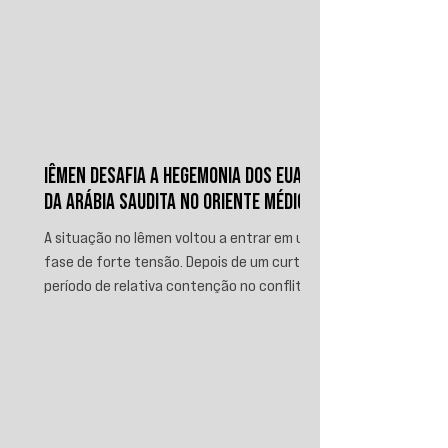
IÊMEN DESAFIA A HEGEMONIA DOS EUA E
DA ARÁBIA SAUDITA NO ORIENTE MÉDIO
A situação no Iêmen voltou a entrar em uma
fase de forte tensão. Depois de um curto
período de relativa contenção no conflito,
novos ataques sauditas contra áreas sob
controle de Ansar Allah, incluindo a ofensiva
contra o aeroporto internacional de Sanaá
em julho, recolocaram o país no centro da
disputa regional. Em resposta, as forças
iemenitas declararam um bloqueio marítimo