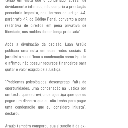
tendo em vista que o condenado, apesar de 
devidamente intimado, não cumpriu a prestação 
pecuniária imposta, nos termos do artigo 44, 
parágrafo 4º, do Código Penal, converto a pena 
restritiva de direitos em pena privativa de 
liberdade, nos moldes da sentença prolatada”.
Após a divulgação da decisão, Luan Araújo 
publicou uma nota em suas redes sociais. O 
jornalista classificou a condenação como injusta 
e afirmou não possuir recursos financeiros para 
quitar o valor exigido pela Justiça.
“Problemas psicológicos, desemprego, falta de 
oportunidades, uma condenação na justiça por 
um texto que escrevi, onde a justiça quer que eu 
pague um dinheiro que eu não tenho para pagar 
uma condenação que eu considero injusta”, 
declarou.
Araújo também comparou sua situação à da ex-