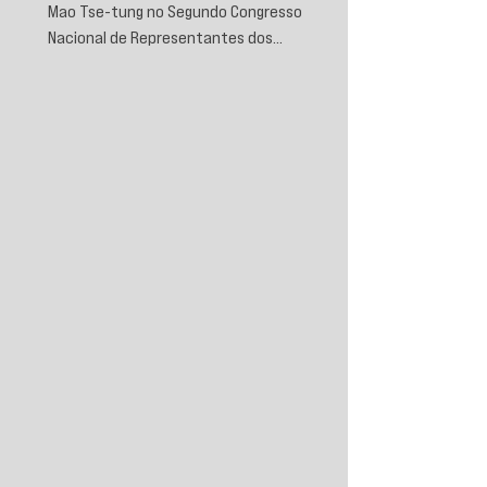
Mao Tse-tung no Segundo Congresso
Nacional de Representantes dos
Trabalhadores e Camponeses, realizado em
Juichin, província de Kiangsi, em janeiro de
1934.