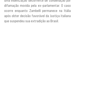
uma indenização decorrente de condenação por 
difamação movida pela ex-parlamentar. O caso 
ocorre enquanto Zambelli permanece na Itália 
após obter decisão favorável da Justiça italiana 
que suspendeu sua extradição ao Brasil.