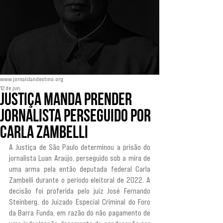
www.jornalclandestino.org
12 de jun.
Justiça manda prender
jornalista perseguido por
Carla Zambelli
A Justiça de São Paulo determinou a prisão do 
jornalista Luan Araújo, perseguido sob a mira de 
uma arma pela então deputada federal Carla 
Zambelli durante o período eleitoral de 2022. A 
decisão foi proferida pelo juiz José Fernando 
Steinberg, do Juizado Especial Criminal do Foro 
da Barra Funda, em razão do não pagamento de 