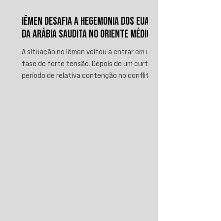
IÊMEN DESAFIA A HEGEMONIA DOS EUA E
DA ARÁBIA SAUDITA NO ORIENTE MÉDIO
A situação no Iêmen voltou a entrar em uma
fase de forte tensão. Depois de um curto
período de relativa contenção no conflito,
novos ataques sauditas contra áreas sob
controle de Ansar Allah, incluindo a ofensiva
contra o aeroporto internacional de Sanaá
em julho, recolocaram o país no centro da
disputa regional. Em resposta, as forças
iemenitas declararam um bloqueio marítimo
contra a Arábia Saudita e passaram a
ameaçar instalações e embarcações
ligadas ao reino. Nos últimos