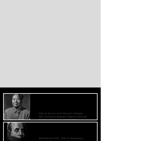
monetário dominado pelos EUA.
PREOCUPE-SE COM O BEM-ESTAR
DAS MASSAS, PRESTE ATENÇÃO AOS
MÉTODOS DE TRABALHO
Parte do discurso final feito pelo camarada
Mao Tse-tung no Segundo Congresso Nacional
de Representantes dos Trabalhadores e
Camponeses, realizado em Juichin, província
de Kiangsi, em janeiro de 1934.
O Fascismo é a Verdadeira Face do
Capitalismo - Bertolt Brecht
Bertolt Brecht (1898–1956) foi dramaturgo e