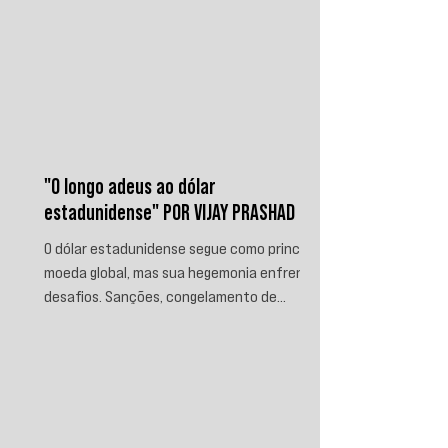
"O longo adeus ao dólar
estadunidense" POR VIJAY PRASHAD
O dólar estadunidense segue como principal
moeda global, mas sua hegemonia enfrenta
desafios. Sanções, congelamento de
reservas e a crescente busca por
alternativas impulsionam a desdolarização.
O processo, porém, é gradual e exige novas
instituições financeiras capazes de
promover desenvolvimento soberano e
reduzir a dependência do sistema