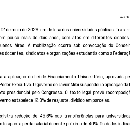
Javier Mi
, 12 de maio de 2026, em defesa das universidades públicas. Trata-s
a em pouco mais de dois anos, com atos em diferentes cidades 
enos Aires. A mobilização ocorre sob convocação do Conselh
ções docentes, sindicatos e organizações estudantis como a Federaçã
 aplicação da Lei de Financiamento Universitário, aprovada pel
er Executivo. O governo de Javier Milei suspendeu a aplicação da le
o presidencial pelo Congresso. O texto legal prevê recomposiçã
verno estabelece 12,3% de reajuste, dividido em parcelas.
registra redução de 45,6% nas transferências para universidade
to aponta perda salarial docente próxima de 40%. Os dados indica