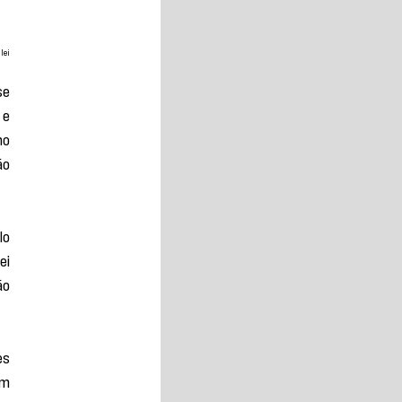
lei
e 
e 
o 
o 
o 
i 
o 
s 
m 