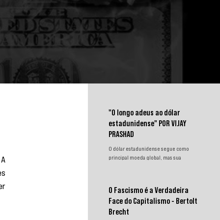
"O longo adeus ao dólar
estadunidense" POR VIJAY
PRASHAD
O dólar estadunidense segue como
A 
principal moeda global, mas sua
hegemonia enfrenta desafios.
s 
Sanções, congelamento de reservas e a
r 
crescente busca por alternativas
O Fascismo é a Verdadeira
impulsionam a desdolarização. O
Face do Capitalismo - Bertolt
processo, porém, é gradual e exige
novas instituições financeiras capazes
Brecht
de promover desenvolvimento