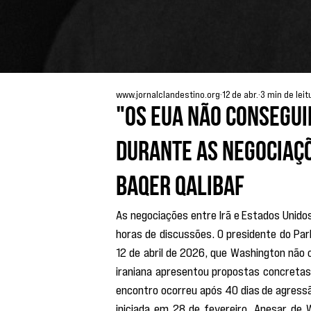
www.jornalclandestino.org
12 de abr.
3 min de leit
"Os EUA não consegui
durante as negociaç
Baqer Qalibaf
As negociações entre Irã e Estados Unido
horas de discussões. O presidente do Pa
12 de abril de 2026, que Washington não 
iraniana apresentou propostas concretas
encontro ocorreu após 40 dias de agressão 
iniciada em 28 de fevereiro. Apesar de 