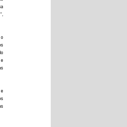
a 
, 
o 
s 
o 
e 
s 
e 
s 
s 