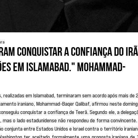
ura
ram conquistar a confiança do Ir
ões em Islamabad." Mohammad-
s, realizadas em Islamabad, terminaram sem acordo após mais de 2
rlamento iraniano, Mohammad-Baqer Qalibaf, afirmou neste domingo
conseguiu conquistar a confiança de Teerã. Segundo ele, a delegaçã
, mas o lado estadunidense não respondeu de forma convincente. 
conjunta entre Estados Unidos e Israel contra o território iraniano
Washington ter aceitado formalmente uma proposta iraniana de 1