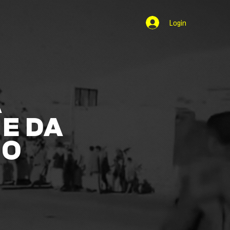
Login
A
E DA
NO