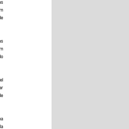
s 
m 
e 
s 
m 
o 
l 
r 
e 
a 
a 