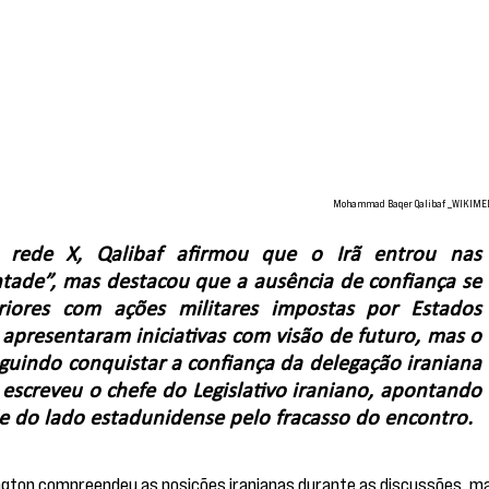
Mohammad Baqer Qalibaf _WIKIME
 rede X, Qalibaf afirmou que o Irã entrou nas 
tade”, mas destacou que a ausência de confiança se 
riores com ações militares impostas por Estados 
 apresentaram iniciativas com visão de futuro, mas o 
uindo conquistar a confiança da delegação iraniana 
escreveu o chefe do Legislativo iraniano, apontando 
e do lado estadunidense pelo fracasso do encontro.
gton compreendeu as posições iranianas durante as discussões, ma