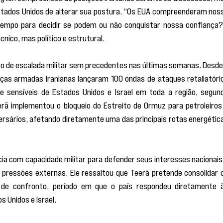
stados Unidos de alterar sua postura. “Os EUA compreenderam noss
 tempo para decidir se podem ou não conquistar nossa confiança?”
cnico, mas político e estrutural.
 de escalada militar sem precedentes nas últimas semanas. Desde 
orças armadas iranianas lançaram 100 ondas de ataques retaliatório
e sensíveis de Estados Unidos e Israel em toda a região, segund
erã implementou o bloqueio do Estreito de Ormuz para petroleiros 
rsários, afetando diretamente uma das principais rotas energética
cia com capacidade militar para defender seus interesses nacionais 
s pressões externas. Ele ressaltou que Teerã pretende consolidar o
 de confronto, período em que o país respondeu diretamente à
 Unidos e Israel.