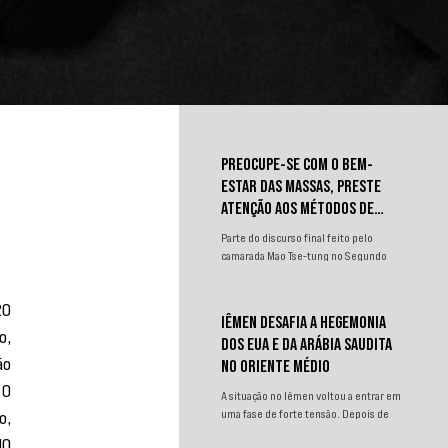
ã
PREOCUPE-SE COM O BEM-
ESTAR DAS MASSAS, PRESTE
ATENÇÃO AOS MÉTODOS DE
TRABALHO
Parte do discurso final feito pelo
camarada Mao Tse-tung no Segundo
Congresso Nacional de
Representantes dos Trabalhadores e
0 
Camponeses, realizado em Juichin,
IÊMEN DESAFIA A HEGEMONIA
província de Kiangsi, em janeiro de
, 
DOS EUA E DA ARÁBIA SAUDITA
1934.
o 
NO ORIENTE MÉDIO
O 
A situação no Iêmen voltou a entrar em
, 
uma fase de forte tensão. Depois de
um curto período de relativa contenção
0 