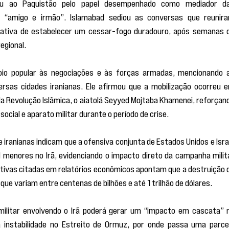
eu ao Paquistão pelo papel desempenhado como mediador da
o “amigo e irmão”. Islamabad sediou as conversas que reunira
ativa de estabelecer um cessar-fogo duradouro, após semanas d
egional.
poio popular às negociações e às forças armadas, mencionando a
rsas cidades iranianas. Ele afirmou que a mobilização ocorreu e
a Revolução Islâmica, o aiatolá Seyyed Mojtaba Khamenei, reforçand
 social e aparato militar durante o período de crise.
iranianas indicam que a ofensiva conjunta de Estados Unidos e Israe
menores no Irã, evidenciando o impacto direto da campanha milita
mativas citadas em relatórios econômicos apontam que a destruição d
que variam entre centenas de bilhões e até 1 trilhão de dólares.
militar envolvendo o Irã poderá gerar um “impacto em cascata” n
 instabilidade no Estreito de Ormuz, por onde passa uma parcel