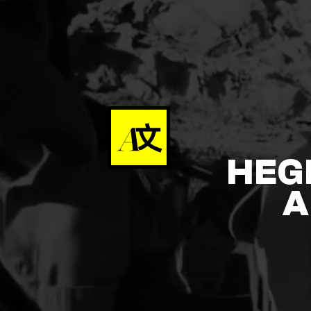
HEG
A