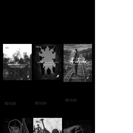
A MORTE DE IVAN
Domingo
A ESTRADA - Jack
ILITCH - Liev
Vermelho -
London
Tolstói
Máximo Gorki
R$10,00
R$10,00
R$10,00