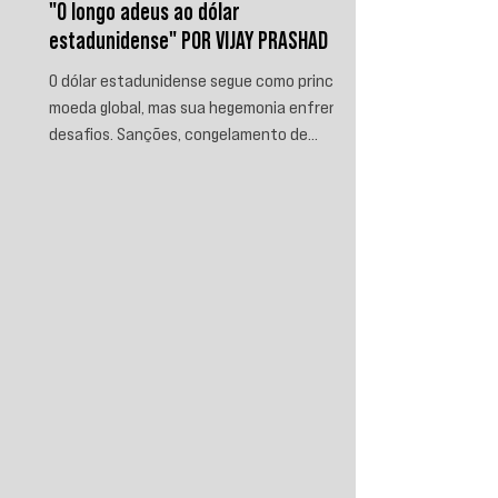
"O longo adeus ao dólar
estadunidense" POR VIJAY PRASHAD
O dólar estadunidense segue como principal
moeda global, mas sua hegemonia enfrenta
desafios. Sanções, congelamento de
reservas e a crescente busca por
alternativas impulsionam a desdolarização.
O processo, porém, é gradual e exige novas
instituições financeiras capazes de
promover desenvolvimento soberano e
reduzir a dependência do sistema
monetário dominado pelos EUA.