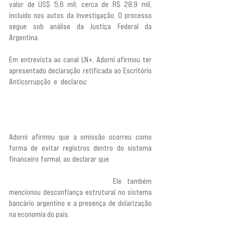
valor de US$ 5,6 mil, cerca de R$ 28,9 mil, 
incluído nos autos da investigação. O processo 
segue sob análise da Justiça Federal da 
Argentina.
Em entrevista ao canal LN+, Adorni afirmou ter 
apresentado declaração retificada ao Escritório 
Anticorrupção e declarou: 
“É claro que cometi 
um erro. Pagarei todos os impostos que devo, 
todas as multas, todos os juros, tudo o que 
decorrer desse erro”.
Adorni afirmou que a omissão ocorreu como 
forma de evitar registros dentro do sistema 
financeiro formal, ao declarar que 
“uma maneira 
de escapar do velho sistema político era ter 
economias não contabilizadas”. 
Ele também 
mencionou desconfiança estrutural no sistema 
bancário argentino e a presença de dolarização 
na economia do país.