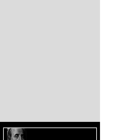
de marroquinos na fronteira entre Espanha
e Marrocos. As autoridades espanholas
informaram que parte das vítimas morreu
por afogamento e outra parte foi
esmagada ao tentar escalar o quebra-mar
que sustenta a cerca fronteiriça. Enquanto
Madri e Rabat intensificaram as operações
de controle e retorno de migrantes, o epis
O Fascismo é a Verdadeira Face do
Capitalismo - Bertolt Brecht