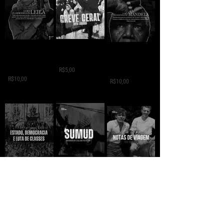
GREVE GERAL - Jack
A VIDA
A VIDA
London
CLANDESTINA DE
CLANDESTINA DE
LEILA
R$5,00
MANDELA
R$10,00
R$10,00
SUMUD - Mansour
ESTADO,
NOTAS DE VIAGEM -
Salum
DEMOCRÁCIA E
Che Guevara
LUTA DE CLASSES -
R$10,00
R$10,00
Eduardo Vasco
R$10,00