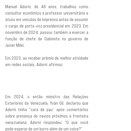
Manuel Adorni, de 46 anos, trabalhou como 
consultor econômico e professor universitário e 
atuou em veículos de imprensa antes de assumir 
o cargo de porta-voz presidencial em 2023. Em 
novembro de 2024, passou também a exercer a 
função de chefe de Gabinete no governo de 
Javier Milei.
Em 2023, ao receber prêmio de melhor atividade 
em redes sociais, Adorni afirmou: 
“Eu quero que 
os criminosos, os corruptos, os ladrões, tudo o 
que não é bom para a Argentina, fiquem de um 
lado, e as pessoas de bem, do outro”.
Em 2024, o então ministro das Relações 
Exteriores da Venezuela, Yván Gil, declarou que 
Adorni tinha “cara de pau” após comentários 
sobre presença de navios próximos à fronteira 
venezuelana. Adorni respondeu: “O que você 
pode esperar de um burro além de um coice?”.