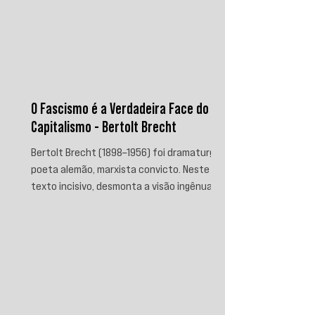
O Fascismo é a Verdadeira Face do
Capitalismo - Bertolt Brecht
Bertolt Brecht (1898–1956) foi dramaturgo e
poeta alemão, marxista convicto. Neste
texto incisivo, desmonta a visão ingênua
que separa fascismo de capitalismo,
afirmando que aquele é sua fase mais
brutal e descarnada. Critica os que
condenam a barbárie sem atacar suas
raízes econômicas, exigindo uma verdade
prática que aponte causas evitáveis e
mobilize a ação contra o sistema que a