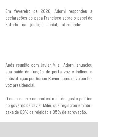
Em fevereiro de 2026, Adorni respondeu a 
declarações do papa Francisco sobre o papel do 
Estado na justiça social, afirmando: 
“Em 
algumas [frases do papa] não concordamos, e é 
muito bom que assim seja. Em todo caso, o papa é 
um líder espiritual e nós governamos a Argentina, 
com problemas por todos os lados”.
Após reunião com Javier Milei, Adorni anunciou 
sua saída da função de porta-voz e indicou a 
substituição por Adrián Ravier como novo porta-
voz presidencial.
O caso ocorre no contexto de desgaste político 
do governo de Javier Milei, que registrou em abril 
taxa de 63% de rejeição e 35% de aprovação.