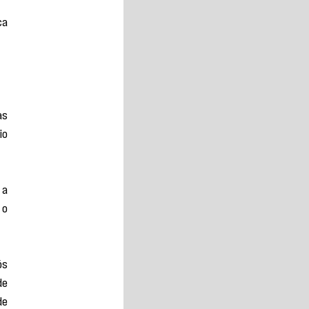
a 
e 
m 
s 
o 
a 
o 
s 
e 
e 