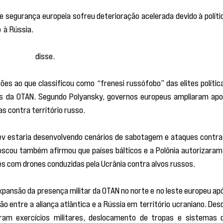
e segurança europeia sofreu deterioração acelerada devido à polític
 à Rússia.
 “Se nossa organização, que lida com questões de paz 
do Juízo Final, teríamos que mover seus ponteiros pelo menos u
a semana”,
 disse.
es ao que classificou como “frenesi russófobo” das elites política
res da OTAN. Segundo Polyansky, governos europeus ampliaram apoi
s contra território russo.
ev estaria desenvolvendo cenários de sabotagem e ataques contra 
 Moscou também afirmou que países bálticos e a Polônia autorizaram 
s com drones conduzidas pela Ucrânia contra alvos russos.
ansão da presença militar da OTAN no norte e no leste europeu apó
 entre a aliança atlântica e a Rússia em território ucraniano. Desd
m exercícios militares, deslocamento de tropas e sistemas d