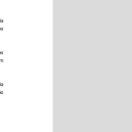
a 
s 
s 
m 
a 
o 