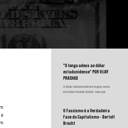
"O longo adeus ao dólar
estadunidense" POR VIJAY
PRASHAD
e
O dólar estadunidense segue como
principal moeda global, mas sua
hegemonia enfrenta desafios.
Sanções, congelamento de reservas e a
m 
crescente busca por alternativas
O Fascismo é a Verdadeira
impulsionam a desdolarização. O
a 
Face do Capitalismo - Bertolt
processo, porém, é gradual e exige
m 
novas instituições financeiras capazes
Brecht
de promover desenvolvimento