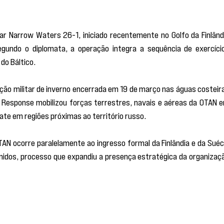
ar Narrow Waters 26-1, iniciado recentemente no Golfo da Finlândi
egundo o diplomata, a operação integra a sequência de exercício
do Báltico.
ção militar de inverno encerrada em 19 de março nas águas costeira
ld Response mobilizou forças terrestres, navais e aéreas da OTAN e
te em regiões próximas ao território russo.
AN ocorre paralelamente ao ingresso formal da Finlândia e da Suéci
 Unidos, processo que expandiu a presença estratégica da organizaçã