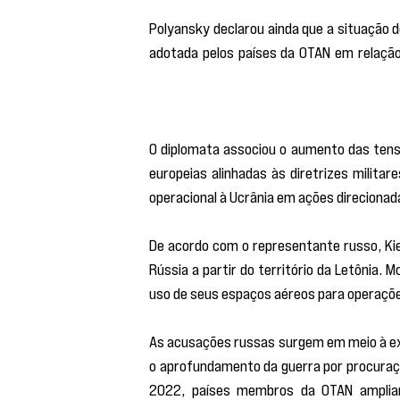
Polyansky declarou ainda que a situação d
adotada pelos países da OTAN em relação
segurança, tivesse seu próprio Relógio 
passo mais perto da meia-noite na últim
O diplomata associou o aumento das tensõ
europeias alinhadas às diretrizes milita
operacional à Ucrânia em ações direcionada
De acordo com o representante russo, Ki
Rússia a partir do território da Letônia.
uso de seus espaços aéreos para operaçõe
As acusações russas surgem em meio à exp
o aprofundamento da guerra por procuração
2022, países membros da OTAN ampliara