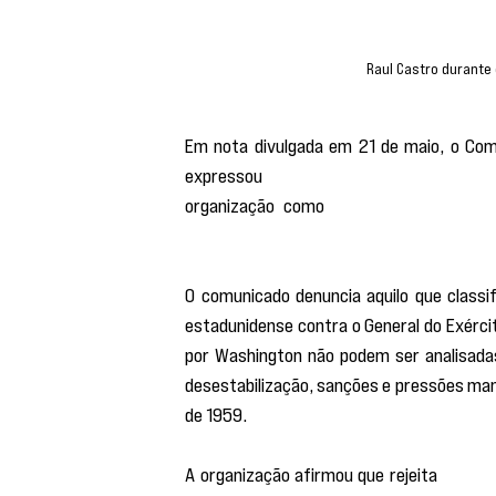
Raul Castro durante 
Em nota divulgada em 21 de maio, o Com
expressou 
“a mais forte solidariedade”
organização como 
“um exemplo de dign
imperial”.
O comunicado denuncia aquilo que class
estadunidense contra o General do Exércit
por Washington não podem ser analisadas
desestabilização, sanções e pressões man
de 1959.
A organização afirmou que rejeita
 “qualq