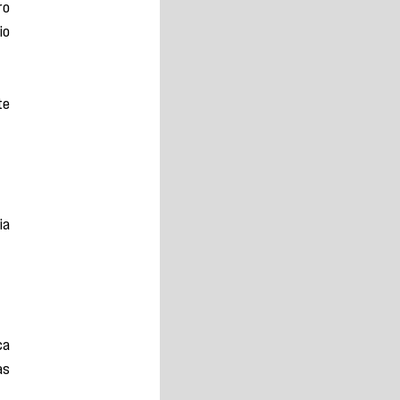
o 
o 
e 
r 
s 
a 
a 
a 
a 
s 