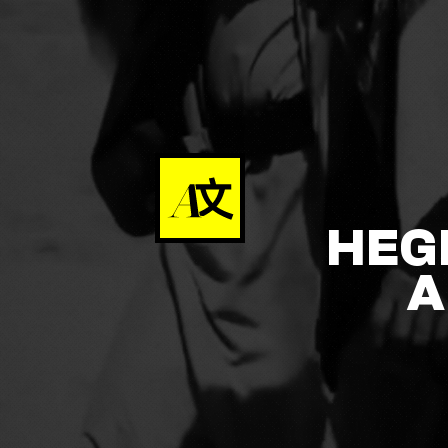
HEG
A