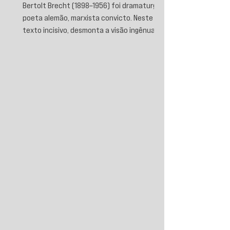
Bertolt Brecht (1898–1956) foi dramaturgo e
poeta alemão, marxista convicto. Neste
texto incisivo, desmonta a visão ingênua
que separa fascismo de capitalismo,
afirmando que aquele é sua fase mais
brutal e descarnada. Critica os que
condenam a barbárie sem atacar suas
raízes econômicas, exigindo uma verdade
prática que aponte causas evitáveis e
mobilize a ação contra o sistema que a
produz.