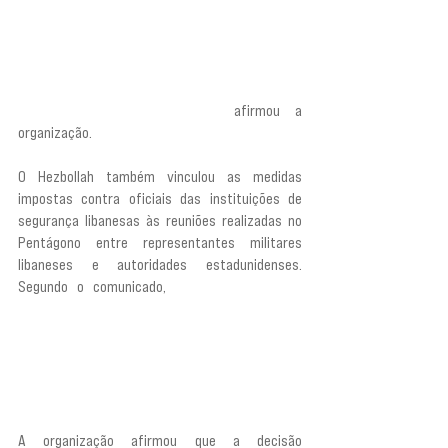
escolha. Em sua essência, elas não valem a tinta 
com que foram escritas e não terão impacto 
prático algum sobre nossas escolhas ou sobre a 
continuidade do trabalho dos irmãos e 
funcionários a serviço de seu povo e na defesa de 
seus interesses e soberania”, 
afirmou a 
organização.
O Hezbollah também vinculou as medidas 
impostas contra oficiais das instituições de 
segurança libanesas às reuniões realizadas no 
Pentágono entre representantes militares 
libaneses e autoridades estadunidenses. 
Segundo o comunicado, 
“o ataque a oficiais 
libaneses na véspera de reuniões no Pentágono 
trata-se de uma tentativa flagrante de intimidar 
nossas instituições oficiais de segurança e 
submeter o Estado às condições da tutela 
americana”.
A organização afirmou que a decisão 