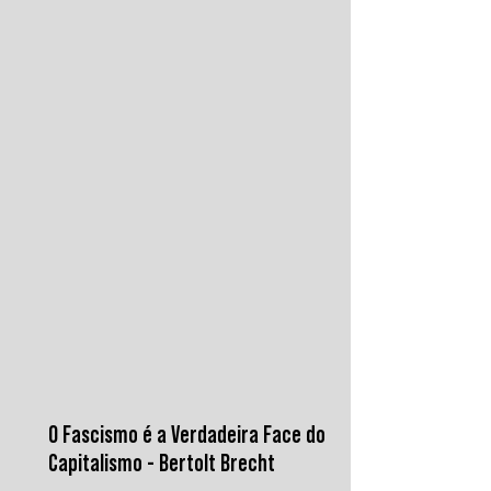
instituições financeiras capazes de
promover desenvolvimento soberano e
reduzir a dependência do sistema
monetário dominado pelos EUA.
O Fascismo é a Verdadeira Face do
Capitalismo - Bertolt Brecht