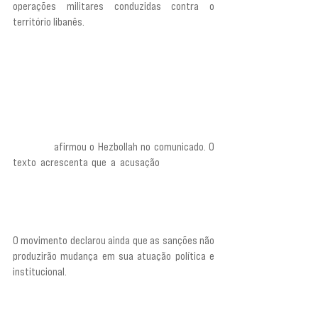
operações militares conduzidas contra o 
território libanês.
“A acusação feita pela administração americana 
contra nossos parlamentares e funcionários é a 
de que eles rejeitam o desarmamento da 
Resistência e o confronto com os projetos de 
rendição pelos quais a administração americana 
busca arrastar nosso país em favor da entidade 
sionista”,
 afirmou o Hezbollah no comunicado. O 
texto acrescenta que a acusação 
“se aplica à 
maioria das pessoas que permanecem 
comprometidas com a Resistência e rejeitam a 
rendição”.
O movimento declarou ainda que as sanções não 
produzirão mudança em sua atuação política e 
institucional. 
“Essas sanções são uma medalha 
de honra no peito daqueles que são alvo delas e 
uma confirmação adicional da correção de nossa 