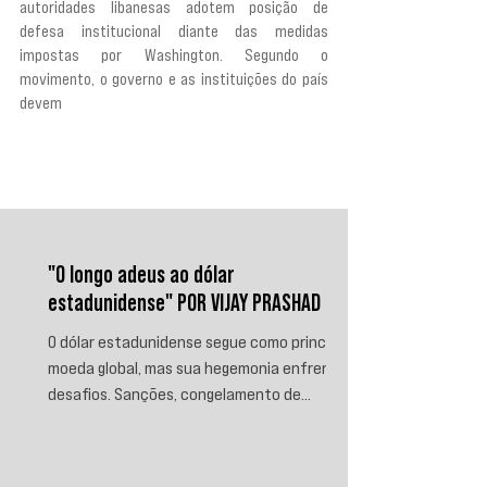
autoridades libanesas adotem posição de 
defesa institucional diante das medidas 
impostas por Washington. Segundo o 
movimento, o governo e as instituições do país 
devem 
“defender suas instituições 
constitucionais, de segurança e militares, a fim 
de preservar a soberania nacional e a dignidade 
do Líbano e do povo libanês”.
"O longo adeus ao dólar
estadunidense" POR VIJAY PRASHAD
O dólar estadunidense segue como principal
moeda global, mas sua hegemonia enfrenta
desafios. Sanções, congelamento de
reservas e a crescente busca por
alternativas impulsionam a desdolarização.
O processo, porém, é gradual e exige novas