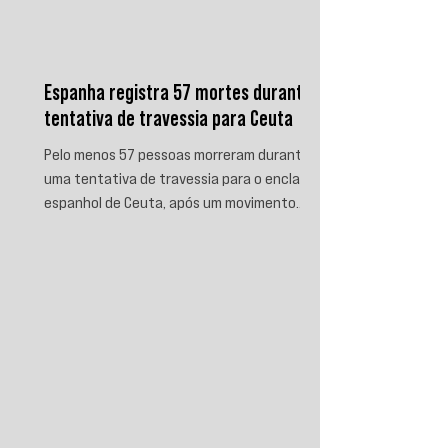
Espanha registra 57 mortes durante
tentativa de travessia para Ceuta
Pelo menos 57 pessoas morreram durante
uma tentativa de travessia para o enclave
espanhol de Ceuta, após um movimento
migratório envolvendo dezenas de milhares
de marroquinos na fronteira entre Espanha
e Marrocos. As autoridades espanholas
informaram que parte das vítimas morreu
por afogamento e outra parte foi
esmagada ao tentar escalar o quebra-mar
que sustenta a cerca fronteiriça. Enquanto
Madri e Rabat intensificaram as operações
de controle e retorno de migrantes, o epis