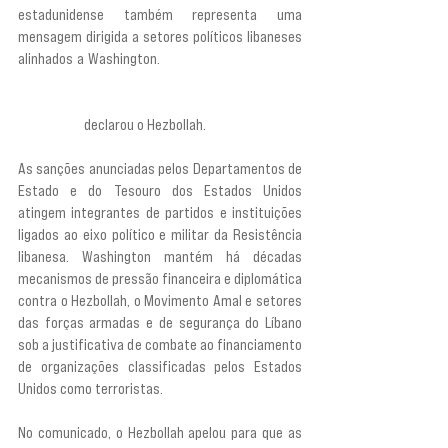
estadunidense também representa uma 
mensagem dirigida a setores políticos libaneses 
alinhados a Washington. 
“Essa decisão é dirigida 
àqueles que alegam amizade com os Estados 
Unidos, mas que buscam minar as instituições 
nacionais”, 
declarou o Hezbollah.
As sanções anunciadas pelos Departamentos de 
Estado e do Tesouro dos Estados Unidos 
atingem integrantes de partidos e instituições 
ligados ao eixo político e militar da Resistência 
libanesa. Washington mantém há décadas 
mecanismos de pressão financeira e diplomática 
contra o Hezbollah, o Movimento Amal e setores 
das forças armadas e de segurança do Líbano 
sob a justificativa de combate ao financiamento 
de organizações classificadas pelos Estados 
Unidos como terroristas.
No comunicado, o Hezbollah apelou para que as 