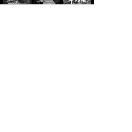
A MORTE DE IVAN
Domingo
A ESTRADA - Jack
ILITCH - Liev
Vermelho -
London
Tolstói
Máximo Gorki
R$10,00
R$10,00
R$10,00
GREVE GERAL - Jack
A VIDA
A VIDA
London
CLANDESTINA DE
CLANDESTINA DE
LEILA
R$5,00
MANDELA
R$10,00
R$10,00