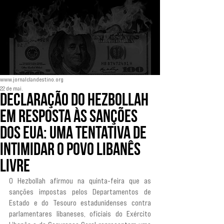
www.jornalclandestino.org
22 de mai.
Declaração do Hezbollah
em resposta às sanções
dos EUA: uma tentativa de
intimidar o povo libanês
livre
O Hezbollah afirmou na quinta-feira que as 
sanções impostas pelos Departamentos de 
Estado e do Tesouro estadunidenses contra 
parlamentares libaneses, oficiais do Exército 