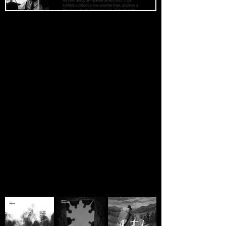
Há cem anos, um grande americano , cuja
sombra simbólica nos envolve hoje, assinou a
Proclamação da Emancipação . Este decreto
histórico surgiu como um farol de esperança
para milhões de escravos negros que haviam
sido queimados pelas chamas da injustiça
JORNAL CLANDESTINO
implacável. Surgiu como um alvorecer radiante
para pôr fim à longa noite de seu cativeiro.
Se você está lendo
ainda há esperança