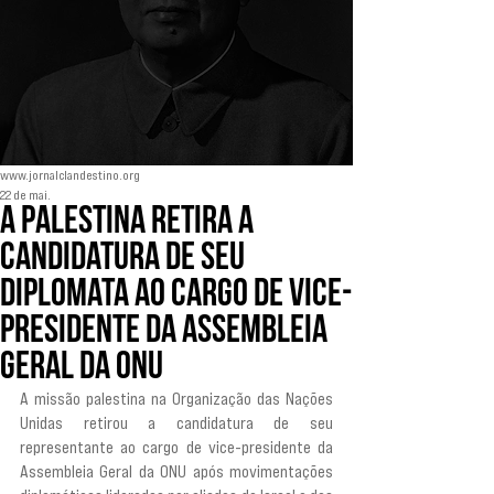
www.jornalclandestino.org
22 de mai.
A Palestina retira a
candidatura de seu
diplomata ao cargo de vice-
presidente da Assembleia
Geral da ONU
A missão palestina na Organização das Nações 
Unidas retirou a candidatura de seu 
representante ao cargo de vice-presidente da 
Assembleia Geral da ONU após movimentações 