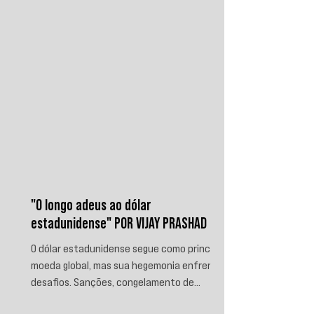
ameaçar instalações e embarcações
ligadas ao reino. Nos últimos
"O longo adeus ao dólar
estadunidense" POR VIJAY PRASHAD
O dólar estadunidense segue como principal
moeda global, mas sua hegemonia enfrenta
desafios. Sanções, congelamento de
reservas e a crescente busca por