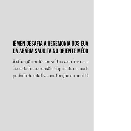
IÊMEN DESAFIA A HEGEMONIA DOS EUA E
DA ARÁBIA SAUDITA NO ORIENTE MÉDIO
A situação no Iêmen voltou a entrar em uma
fase de forte tensão. Depois de um curto
período de relativa contenção no conflito,
novos ataques sauditas contra áreas sob
controle de Ansar Allah, incluindo a ofensiva
contra o aeroporto internacional de Sanaá
em julho, recolocaram o país no centro da
disputa regional. Em resposta, as forças
iemenitas declararam um bloqueio marítimo
contra a Arábia Saudita e passaram a