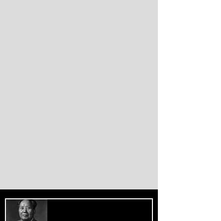
alternativas impulsionam a desdolarização.
O processo, porém, é gradual e exige novas
instituições financeiras capazes de
promover desenvolvimento soberano e
reduzir a dependência do sistema
monetário dominado pelos EUA.
PREOCUPE-SE COM O BEM-ESTAR
DAS MASSAS, PRESTE ATENÇÃO AOS