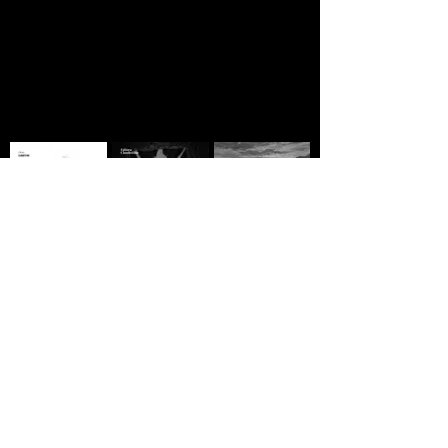
A MORTE DE IVAN
Domingo
A ESTRADA - Jack
ILITCH - Liev
Vermelho -
London
Tolstói
Máximo Gorki
R$10,00
R$10,00
R$10,00