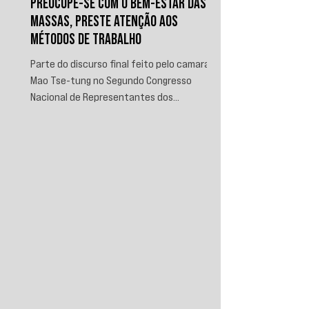
PREOCUPE-SE COM O BEM-ESTAR DAS
MASSAS, PRESTE ATENÇÃO AOS
MÉTODOS DE TRABALHO
Parte do discurso final feito pelo camarada
Mao Tse-tung no Segundo Congresso
Nacional de Representantes dos
Trabalhadores e Camponeses, realizado em
Juichin, província de Kiangsi, em janeiro de
1934.