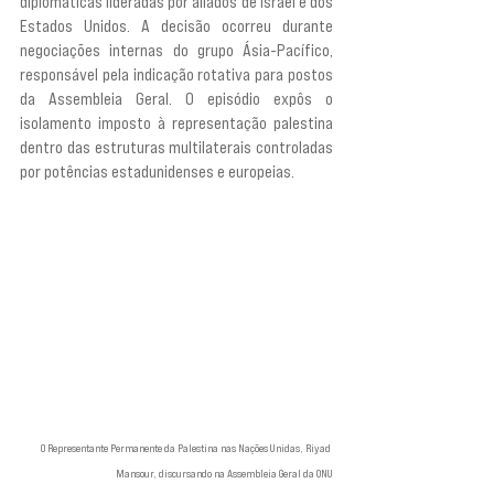
diplomáticas lideradas por aliados de Israel e dos 
Estados Unidos. A decisão ocorreu durante 
negociações internas do grupo Ásia-Pacífico, 
responsável pela indicação rotativa para postos 
da Assembleia Geral. O episódio expôs o 
isolamento imposto à representação palestina 
dentro das estruturas multilaterais controladas 
por potências estadunidenses e europeias.
O Representante Permanente da Palestina nas Nações Unidas, Riyad 
Mansour, discursando na Assembleia Geral da ONU