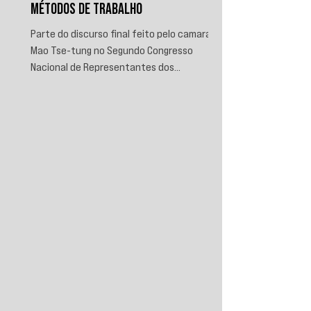
MÉTODOS DE TRABALHO
Parte do discurso final feito pelo camarada
Mao Tse-tung no Segundo Congresso
Nacional de Representantes dos
Trabalhadores e Camponeses, realizado em
Juichin, província de Kiangsi, em janeiro de
1934.