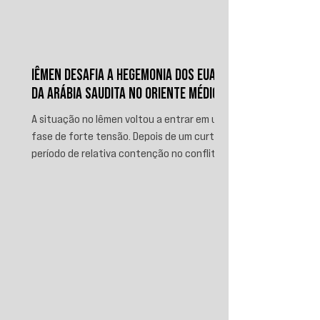
IÊMEN DESAFIA A HEGEMONIA DOS EUA E
DA ARÁBIA SAUDITA NO ORIENTE MÉDIO
A situação no Iêmen voltou a entrar em uma
fase de forte tensão. Depois de um curto
período de relativa contenção no conflito,
novos ataques sauditas contra áreas sob
controle de Ansar Allah, incluindo a ofensiva
contra o aeroporto internacional de Sanaá
em julho, recolocaram o país no centro da
disputa regional. Em resposta, as forças
iemenitas declararam um bloqueio marítimo
contra a Arábia Saudita e passaram a
ameaçar instalações e embarcações
ligadas ao reino. Nos últimos