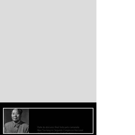
instituições financeiras capazes de
promover desenvolvimento soberano e
reduzir a dependência do sistema
monetário dominado pelos EUA.
PREOCUPE-SE COM O BEM-ESTAR
DAS MASSAS, PRESTE ATENÇÃO AOS
MÉTODOS DE TRABALHO
Parte do discurso final feito pelo camarada
Mao Tse-tung no Segundo Congresso Nacional
de Representantes dos Trabalhadores e