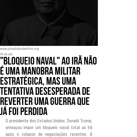
www.jornalclandestino.org
16 de abr.
"Bloqueio naval" ao Irã não
é uma manobra militar
estratégica, mas uma
tentativa desesperada de
reverter uma guerra que
já foi perdida
O presidente dos Estados Unidos, Donald Trump, 
ameaçou impor um bloqueio naval total ao Irã 
após o colapso de negociações recentes. A 