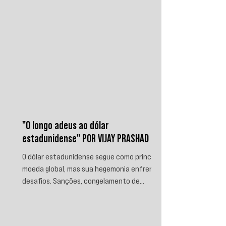
"O longo adeus ao dólar
estadunidense" POR VIJAY PRASHAD
O dólar estadunidense segue como principal
moeda global, mas sua hegemonia enfrenta
desafios. Sanções, congelamento de
reservas e a crescente busca por
alternativas impulsionam a desdolarização.
O processo, porém, é gradual e exige novas