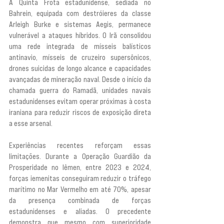
A Quinta Frota estadunidense, sediada no 
Bahrein, equipada com destróieres da classe 
Arleigh Burke e sistemas Aegis, permanece 
vulnerável a ataques híbridos. O Irã consolidou 
uma rede integrada de mísseis balísticos 
antinavio, mísseis de cruzeiro supersônicos, 
drones suicidas de longo alcance e capacidades 
avançadas de mineração naval. Desde o início da 
chamada guerra do Ramadã, unidades navais 
estadunidenses evitam operar próximas à costa 
iraniana para reduzir riscos de exposição direta 
a esse arsenal.
Experiências recentes reforçam essas 
limitações. Durante a Operação Guardião da 
Prosperidade no Iêmen, entre 2023 e 2024, 
forças iemenitas conseguiram reduzir o tráfego 
marítimo no Mar Vermelho em até 70%, apesar 
da presença combinada de forças 
estadunidenses e aliadas. O precedente 
demonstra que mesmo com superioridade 