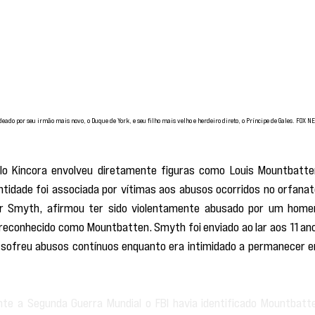
ladeado por seu irmão mais novo, o Duque de York, e seu filho mais velho e herdeiro direto, o Príncipe de Gales. FOX N
lo Kincora envolveu diretamente figuras como Louis Mountbatten
entidade foi associada por vítimas aos abusos ocorridos no orfanato
r Smyth, afirmou ter sido violentamente abusado por um home
 reconhecido como Mountbatten. Smyth foi enviado ao lar aos 11 ano
o, sofreu abusos contínuos enquanto era intimidado a permanecer e
nte a Segunda Guerra Mundial o FBI havia identificado Mountbatte