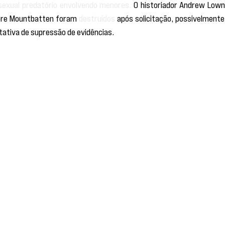
exual predatório envolvendo menores.
 O historiador Andrew Lowni
obre Mountbatten foram 
destruídos 
após solicitação, possivelmente 
tativa de supressão de evidências.