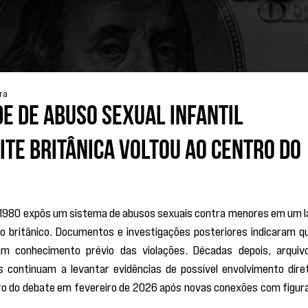
ura
de de abuso sexual infantil
ite britânica voltou ao centro do
e 1980 expôs um sistema de abusos sexuais contra menores em um la
io britânico. Documentos e investigações posteriores indicaram qu
am conhecimento prévio das violações. Décadas depois, arquivo
as continuam a levantar evidências de possível envolvimento diret
ro do debate em fevereiro de 2026 após novas conexões com figura