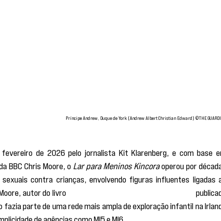
Príncipe Andrew, Duque de York (Andrew Albert Christian Edward) ©THE GUARD
evereiro de 2026 pelo jornalista Kit Klarenberg, e com base e
da BBC Chris Moore, o 
Lar para Meninos Kincora 
operou por década
xuais contra crianças, envolvendo figuras influentes ligadas a
Moore, autor do livro 
Kincora: A Vergonha da Grã-Bretanha,
 publicad
fazia parte de uma rede mais ampla de exploração infantil na Irland
plicidade de agências como MI5 e MI6.