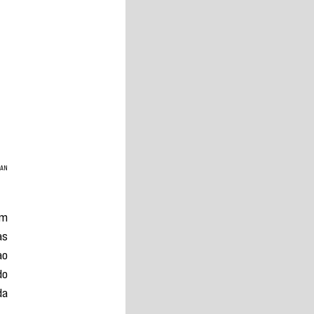
IAN
m 
s 
o 
o 
a 