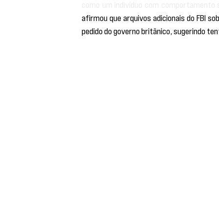
como um indivíduo com comportamento s
afirmou que arquivos adicionais do FBI s
pedido do governo britânico, sugerindo ten