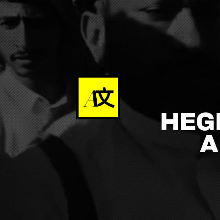
HEG
A