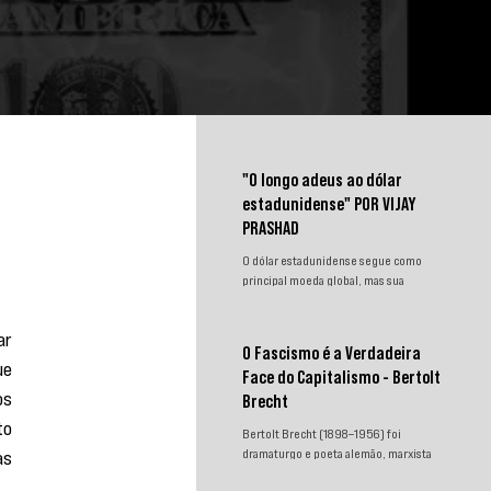
"O longo adeus ao dólar
estadunidense" POR VIJAY
PRASHAD
O dólar estadunidense segue como
principal moeda global, mas sua
hegemonia enfrenta desafios.
Sanções, congelamento de reservas e a
r 
crescente busca por alternativas
O Fascismo é a Verdadeira
impulsionam a desdolarização. O
e 
Face do Capitalismo - Bertolt
processo, porém, é gradual e exige
s 
novas instituições financeiras capazes
Brecht
de promover desenvolvimento
o 
Bertolt Brecht (1898–1956) foi
soberano e reduzir a dependência do
s 
dramaturgo e poeta alemão, marxista
sistema monetário dominado pelos
convicto. Neste texto incisivo,
EUA.