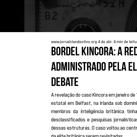
www.jornalclandestino.org
4 de abr.
4 min de leit
bordel Kincora: a re
administrado pela el
debate
A revelação do caso Kincora em janeiro d
estatal em Belfast, na Irlanda sob domín
membros da inteligência britânica tinh
desclassificados e pesquisas jornalístic
dessas estruturas. O caso voltou ao cent
da elite britânica serem revisitadas. 