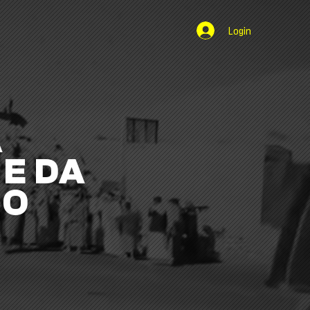
Login
A
E DA
NO