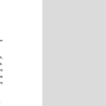
EWS
, 
. 
m 
s 
m 
n 