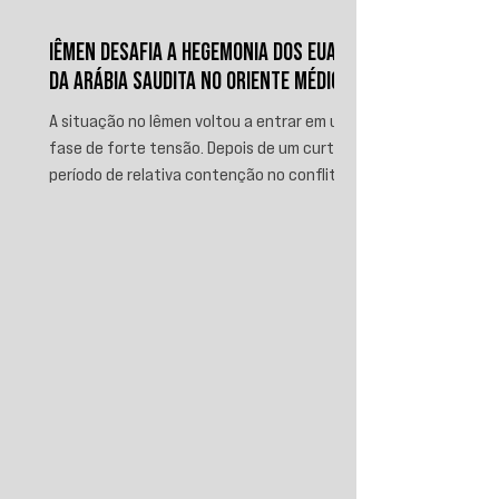
IÊMEN DESAFIA A HEGEMONIA DOS EUA E
DA ARÁBIA SAUDITA NO ORIENTE MÉDIO
A situação no Iêmen voltou a entrar em uma
fase de forte tensão. Depois de um curto
período de relativa contenção no conflito,
novos ataques sauditas contra áreas sob
controle de Ansar Allah, incluindo a ofensiva
contra o aeroporto internacional de Sanaá
em julho, recolocaram o país no centro da
disputa regional. Em resposta, as forças
iemenitas declararam um bloqueio marítimo
contra a Arábia Saudita e passaram a
ameaçar instalações e embarcações
ligadas ao reino. Nos últimos