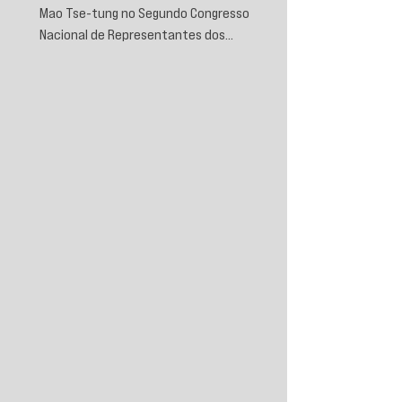
Mao Tse-tung no Segundo Congresso
Nacional de Representantes dos
Trabalhadores e Camponeses, realizado em
Juichin, província de Kiangsi, em janeiro de
1934.