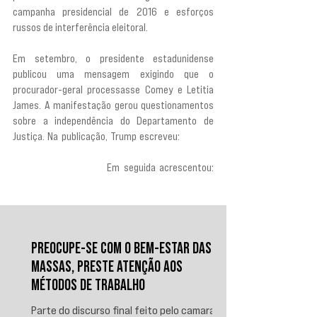
campanha presidencial de 2016 e esforços 
russos de interferência eleitoral.
Em setembro, o presidente estadunidense 
publicou uma mensagem exigindo que o 
procurador-geral processasse Comey e Letitia 
James. A manifestação gerou questionamentos 
sobre a independência do Departamento de 
Justiça. Na publicação, Trump escreveu: 
“Há um 
caso sólido, e muitos advogados e especialistas 
jurídicos concordam”.
 Em seguida acrescentou: 
“A JUSTIÇA DEVE SER FEITA, AGORA!!!”.
PREOCUPE-SE COM O BEM-ESTAR DAS
MASSAS, PRESTE ATENÇÃO AOS
MÉTODOS DE TRABALHO
Parte do discurso final feito pelo camarada