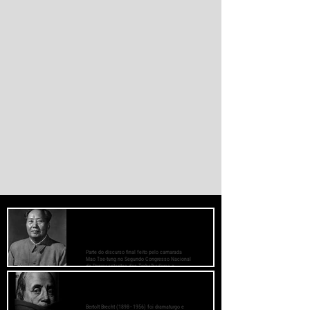
monetário dominado pelos EUA.
PREOCUPE-SE COM O BEM-ESTAR
DAS MASSAS, PRESTE ATENÇÃO AOS
MÉTODOS DE TRABALHO
Parte do discurso final feito pelo camarada
Mao Tse-tung no Segundo Congresso Nacional
de Representantes dos Trabalhadores e
Camponeses, realizado em Juichin, província
de Kiangsi, em janeiro de 1934.
O Fascismo é a Verdadeira Face do
Capitalismo - Bertolt Brecht
Bertolt Brecht (1898–1956) foi dramaturgo e