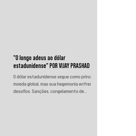
"O longo adeus ao dólar
estadunidense" POR VIJAY PRASHAD
O dólar estadunidense segue como principal
moeda global, mas sua hegemonia enfrenta
desafios. Sanções, congelamento de
reservas e a crescente busca por
alternativas impulsionam a desdolarização.
O processo, porém, é gradual e exige novas
instituições financeiras capazes de
promover desenvolvimento soberano e
reduzir a dependência do sistema