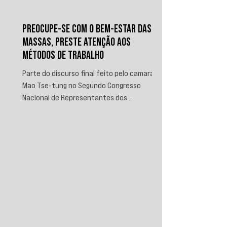
PREOCUPE-SE COM O BEM-ESTAR DAS
MASSAS, PRESTE ATENÇÃO AOS
MÉTODOS DE TRABALHO
Parte do discurso final feito pelo camarada
Mao Tse-tung no Segundo Congresso
Nacional de Representantes dos
Trabalhadores e Camponeses, realizado em
Juichin, província de Kiangsi, em janeiro de
1934.