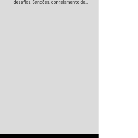
desafios. Sanções, congelamento de
reservas e a crescente busca por
alternativas impulsionam a desdolarização.
O processo, porém, é gradual e exige novas
instituições financeiras capazes de
promover desenvolvimento soberano e
reduzir a dependência do sistema
monetário dominado pelos EUA.