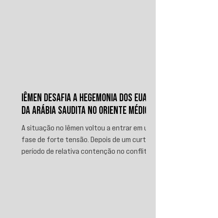
IÊMEN DESAFIA A HEGEMONIA DOS EUA E
DA ARÁBIA SAUDITA NO ORIENTE MÉDIO
A situação no Iêmen voltou a entrar em uma
fase de forte tensão. Depois de um curto
período de relativa contenção no conflito,
novos ataques sauditas contra áreas sob
controle de Ansar Allah, incluindo a ofensiva
contra o aeroporto internacional de Sanaá
em julho, recolocaram o país no centro da
disputa regional. Em resposta, as forças