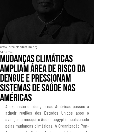
www.jornalclandestino.org
14 de mai.
Mudanças climáticas
ampliam área de risco da
dengue e pressionam
sistemas de saúde nas
Américas
A expansão da dengue nas Américas passou a 
atingir regiões dos Estados Unidos após o 
avanço do mosquito Aedes aegypti impulsionado 
pelas mudanças climáticas. A Organização Pan-