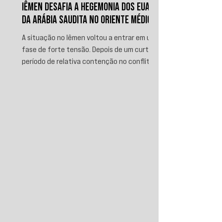
IÊMEN DESAFIA A HEGEMONIA DOS EUA E
DA ARÁBIA SAUDITA NO ORIENTE MÉDIO
A situação no Iêmen voltou a entrar em uma
fase de forte tensão. Depois de um curto
período de relativa contenção no conflito,
novos ataques sauditas contra áreas sob
controle de Ansar Allah, incluindo a ofensiva
contra o aeroporto internacional de Sanaá
em julho, recolocaram o país no centro da
disputa regional. Em resposta, as forças
iemenitas declararam um bloqueio marítimo
contra a Arábia Saudita e passaram a
ameaçar instalações e embarcações
ligadas ao reino. Nos últimos