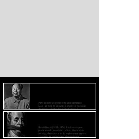
PREOCUPE-SE COM O BEM-ESTAR
DAS MASSAS, PRESTE ATENÇÃO AOS
MÉTODOS DE TRABALHO
Parte do discurso final feito pelo camarada
Mao Tse-tung no Segundo Congresso Nacional
de Representantes dos Trabalhadores e
Camponeses, realizado em Juichin, província
de Kiangsi, em janeiro de 1934.
O Fascismo é a Verdadeira Face do
Capitalismo - Bertolt Brecht
Bertolt Brecht (1898–1956) foi dramaturgo e
poeta alemão, marxista convicto. Neste texto
incisivo, desmonta a visão ingênua que separa
fascismo de capitalismo, afirmando que