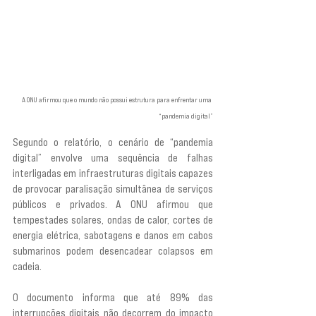
A ONU afirmou que o mundo não possui estrutura para enfrentar uma 
“pandemia digital”
Segundo o relatório, o cenário de “pandemia 
digital” envolve uma sequência de falhas 
interligadas em infraestruturas digitais capazes 
de provocar paralisação simultânea de serviços 
públicos e privados. A ONU afirmou que 
tempestades solares, ondas de calor, cortes de 
energia elétrica, sabotagens e danos em cabos 
submarinos podem desencadear colapsos em 
cadeia.
O documento informa que até 89% das 
interrupções digitais não decorrem do impacto 