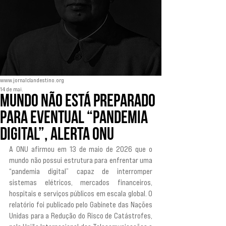
www.jornalclandestino.org
14 de mai.
Mundo não está preparado
para eventual “Pandemia
Digital”, alerta ONU
A ONU afirmou em 13 de maio de 2026 que o 
mundo não possui estrutura para enfrentar uma 
“pandemia digital” capaz de interromper 
sistemas elétricos, mercados financeiros, 
hospitais e serviços públicos em escala global. O 
relatório foi publicado pelo Gabinete das Nações 
Unidas para a Redução do Risco de Catástrofes, 