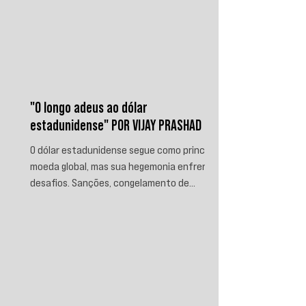
"O longo adeus ao dólar
estadunidense" POR VIJAY PRASHAD
O dólar estadunidense segue como principal
moeda global, mas sua hegemonia enfrenta
desafios. Sanções, congelamento de
reservas e a crescente busca por
alternativas impulsionam a desdolarização.
O processo, porém, é gradual e exige novas
instituições financeiras capazes de
promover desenvolvimento soberano e
reduzir a dependência do sistema
monetário dominado pelos EUA.