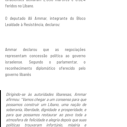
feridos no Líbano.
O deputado Ali Ammar, integrante do Bloco 
Lealdade à Resistência, declarou: 
“Somos contra 
as negociações diretas que a Autoridade está 
conduzindo com o inimigo israelense”.
Ammar declarou que as negociações 
representam concessão política ao governo 
israelense. Segundo o parlamentar, o 
reconhecimento diplomático oferecido pelo 
governo libanês
 “não condiz com a dignidade e a 
soberania deste país”.
Dirigindo-se às autoridades libanesas, Ammar 
afirmou: “Vamos chegar a um consenso para que 
possamos construir um Líbano, uma nação de 
soberania, liberdade, dignidade e prosperidade, e 
para que possamos restaurar ao povo toda a 
atmosfera de felicidade e alegria depois que suas 
políticas trouxeram infortúnio, miséria e 