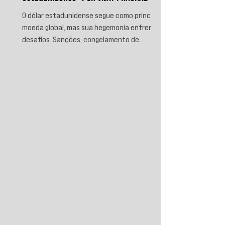
O dólar estadunidense segue como principal
moeda global, mas sua hegemonia enfrenta
desafios. Sanções, congelamento de
reservas e a crescente busca por
alternativas impulsionam a desdolarização.
O processo, porém, é gradual e exige novas
instituições financeiras capazes de
promover desenvolvimento soberano e
reduzir a dependência do sistema
monetário dominado pelos EUA.