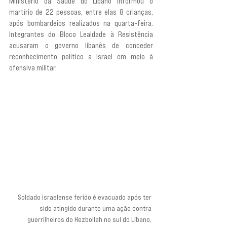
Ministério da Saúde do Líbano informou o 
martírio de 22 pessoas, entre elas 8 crianças, 
após bombardeios realizados na quarta-feira. 
Integrantes do Bloco Lealdade à Resistência 
acusaram o governo libanês de conceder 
reconhecimento político a Israel em meio à 
ofensiva militar.
Soldado israelense ferido é evacuado após ter 
sido atingido durante uma ação contra 
guerrilheiros do Hezbollah no sul do Líbano, 