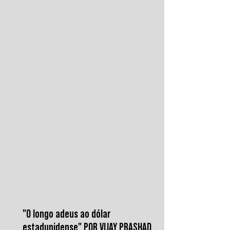
contra o aeroporto internacional de Sanaá
em julho, recolocaram o país no centro da
disputa regional. Em resposta, as forças
iemenitas declararam um bloqueio marítimo
contra a Arábia Saudita e passaram a
ameaçar instalações e embarcações
ligadas ao reino. Nos últimos
"O longo adeus ao dólar
estadunidense" POR VIJAY PRASHAD