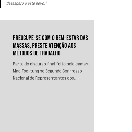
desespero a este povo.”
PREOCUPE-SE COM O BEM-ESTAR DAS
MASSAS, PRESTE ATENÇÃO AOS
MÉTODOS DE TRABALHO
Parte do discurso final feito pelo camarada
Mao Tse-tung no Segundo Congresso
Nacional de Representantes dos
Trabalhadores e Camponeses, realizado em
Juichin, província de Kiangsi, em janeiro de
1934.