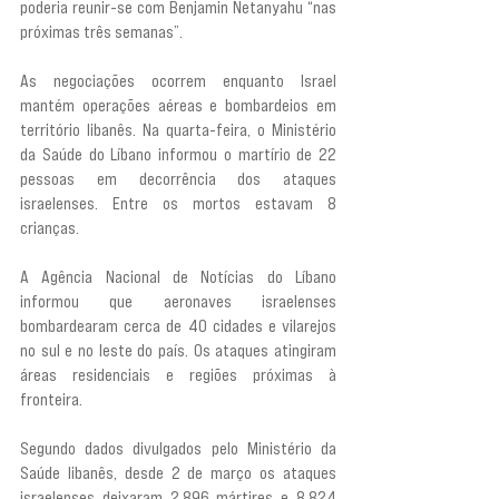
poderia reunir-se com Benjamin Netanyahu “nas 
próximas três semanas”.
As negociações ocorrem enquanto Israel 
mantém operações aéreas e bombardeios em 
território libanês. Na quarta-feira, o Ministério 
da Saúde do Líbano informou o martírio de 22 
pessoas em decorrência dos ataques 
israelenses. Entre os mortos estavam 8 
crianças.
A Agência Nacional de Notícias do Líbano 
informou que aeronaves israelenses 
bombardearam cerca de 40 cidades e vilarejos 
no sul e no leste do país. Os ataques atingiram 
áreas residenciais e regiões próximas à 
fronteira.
Segundo dados divulgados pelo Ministério da 
Saúde libanês, desde 2 de março os ataques 
israelenses deixaram 2.896 mártires e 8.824 