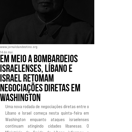
www.jornalclandestino.org
14 de mai.
Em meio a bombardeios
israelenses, Líbano e
Israel retomam
negociações diretas em
Washington
Uma nova rodada de negociações diretas entre o 
Líbano e Israel começa nesta quinta-feira em 
Washington enquanto ataques israelenses 
continuam atingindo cidades libanesas. O 