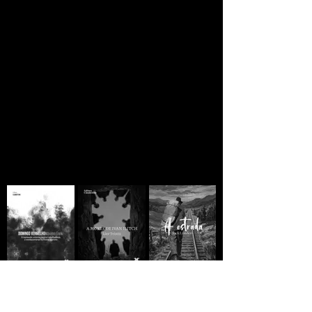
Se você está lendo
ainda há esperança
A MORTE DE IVAN
Domingo
A ESTRADA - Jack
ILITCH - Liev
Vermelho -
London
Tolstói
Máximo Gorki