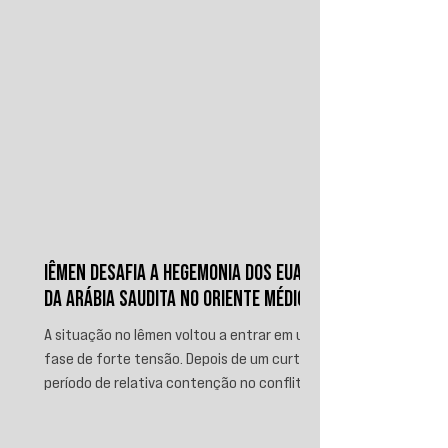
IÊMEN DESAFIA A HEGEMONIA DOS EUA E
DA ARÁBIA SAUDITA NO ORIENTE MÉDIO
A situação no Iêmen voltou a entrar em uma
fase de forte tensão. Depois de um curto
período de relativa contenção no conflito,
novos ataques sauditas contra áreas sob
controle de Ansar Allah, incluindo a ofensiva