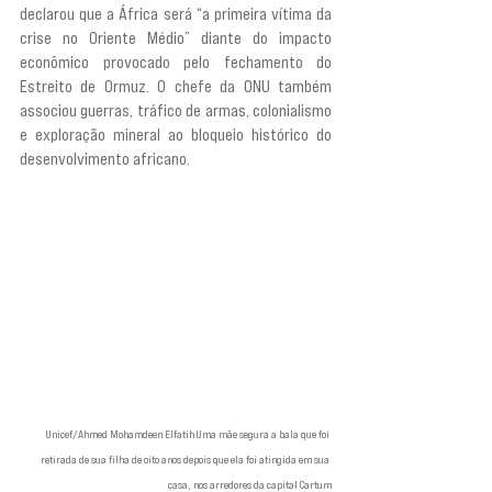
declarou que a África será “a primeira vítima da 
crise no Oriente Médio” diante do impacto 
econômico provocado pelo fechamento do 
Estreito de Ormuz. O chefe da ONU também 
associou guerras, tráfico de armas, colonialismo 
e exploração mineral ao bloqueio histórico do 
desenvolvimento africano.
Unicef/Ahmed Mohamdeen Elfatih Uma mãe segura a bala que foi 
retirada de sua filha de oito anos depois que ela foi atingida em sua 
casa, nos arredores da capital Cartum