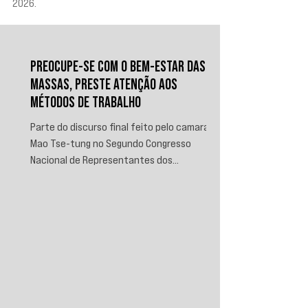
2026.
PREOCUPE-SE COM O BEM-ESTAR DAS
MASSAS, PRESTE ATENÇÃO AOS
MÉTODOS DE TRABALHO
Parte do discurso final feito pelo camarada
Mao Tse-tung no Segundo Congresso
Nacional de Representantes dos
Trabalhadores e Camponeses, realizado em
Juichin, província de Kiangsi, em janeiro de
1934.