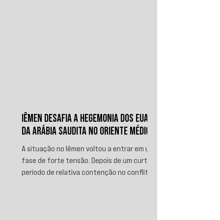
IÊMEN DESAFIA A HEGEMONIA DOS EUA E
DA ARÁBIA SAUDITA NO ORIENTE MÉDIO
A situação no Iêmen voltou a entrar em uma
fase de forte tensão. Depois de um curto
período de relativa contenção no conflito,
novos ataques sauditas contra áreas sob
controle de Ansar Allah, incluindo a ofensiva
contra o aeroporto internacional de Sanaá
em julho, recolocaram o país no centro da