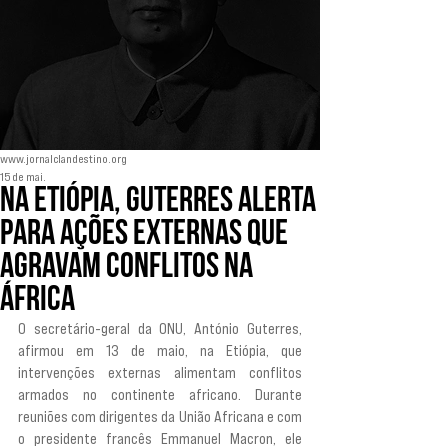
www.jornalclandestino.org
15 de mai.
Na Etiópia, Guterres alerta
para ações externas que
agravam conflitos na
África
O secretário-geral da ONU, António Guterres, 
afirmou em 13 de maio, na Etiópia, que 
intervenções externas alimentam conflitos 
armados no continente africano. Durante 
reuniões com dirigentes da União Africana e com 
o presidente francês Emmanuel Macron, ele 