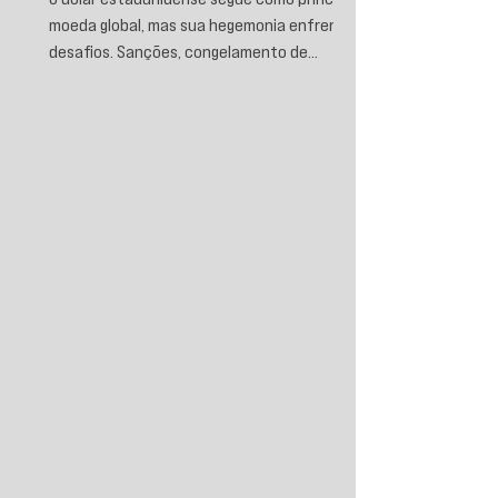
moeda global, mas sua hegemonia enfrenta
desafios. Sanções, congelamento de
reservas e a crescente busca por
alternativas impulsionam a desdolarização.
O processo, porém, é gradual e exige novas
instituições financeiras capazes de
promover desenvolvimento soberano e
reduzir a dependência do sistema
monetário dominado pelos EUA.