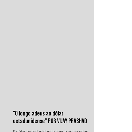
disputa regional. Em resposta, as forças
iemenitas declararam um bloqueio marítimo
contra a Arábia Saudita e passaram a
ameaçar instalações e embarcações
ligadas ao reino. Nos últimos
"O longo adeus ao dólar
estadunidense" POR VIJAY PRASHAD
O dólar estadunidense segue como principal