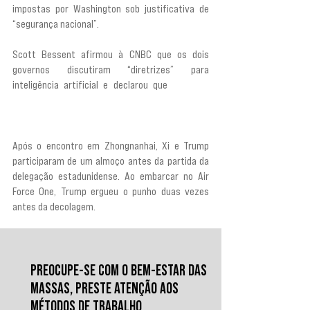
impostas por Washington sob justificativa de 
“segurança nacional”.
Scott Bessent afirmou à CNBC que os dois 
governos discutiram “diretrizes” para 
inteligência artificial e declarou que
 “as duas 
superpotências mundiais em IA vão começar a 
conversar”.
Após o encontro em Zhongnanhai, Xi e Trump 
participaram de um almoço antes da partida da 
delegação estadunidense. Ao embarcar no Air 
Force One, Trump ergueu o punho duas vezes 
antes da decolagem.
PREOCUPE-SE COM O BEM-ESTAR DAS
MASSAS, PRESTE ATENÇÃO AOS
MÉTODOS DE TRABALHO