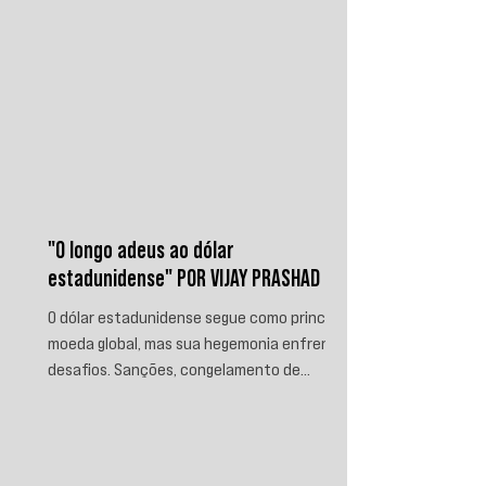
"O longo adeus ao dólar
estadunidense" POR VIJAY PRASHAD
O dólar estadunidense segue como principal
moeda global, mas sua hegemonia enfrenta
desafios. Sanções, congelamento de
reservas e a crescente busca por
alternativas impulsionam a desdolarização.
O processo, porém, é gradual e exige novas
instituições financeiras capazes de