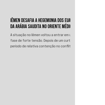
IÊMEN DESAFIA A HEGEMONIA DOS EUA E
DA ARÁBIA SAUDITA NO ORIENTE MÉDIO
A situação no Iêmen voltou a entrar em uma
fase de forte tensão. Depois de um curto
período de relativa contenção no conflito,
novos ataques sauditas contra áreas sob
controle de Ansar Allah, incluindo a ofensiva
contra o aeroporto internacional de Sanaá
em julho, recolocaram o país no centro da
disputa regional. Em resposta, as forças
iemenitas declararam um bloqueio marítimo
contra a Arábia Saudita e passaram a
ameaçar instalações e embarcações
ligadas ao reino. Nos últimos