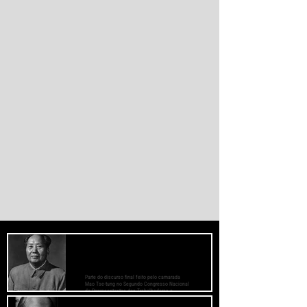
promover desenvolvimento soberano e
reduzir a dependência do sistema
monetário dominado pelos EUA.
PREOCUPE-SE COM O BEM-ESTAR
DAS MASSAS, PRESTE ATENÇÃO AOS
MÉTODOS DE TRABALHO
Parte do discurso final feito pelo camarada
Mao Tse-tung no Segundo Congresso Nacional
de Representantes dos Trabalhadores e
Camponeses, realizado em Juichin, província
de Kiangsi, em janeiro de 1934.