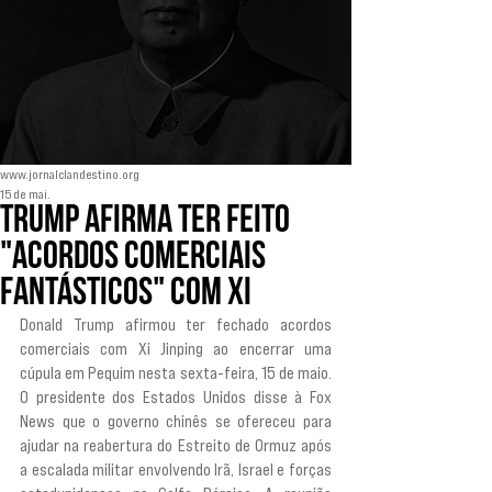
www.jornalclandestino.org
15 de mai.
Trump afirma ter feito
"acordos comerciais
fantásticos" com Xi
Donald Trump afirmou ter fechado acordos 
comerciais com Xi Jinping ao encerrar uma 
cúpula em Pequim nesta sexta-feira, 15 de maio. 
O presidente dos Estados Unidos disse à Fox 
News que o governo chinês se ofereceu para 
ajudar na reabertura do Estreito de Ormuz após 
a escalada militar envolvendo Irã, Israel e forças 