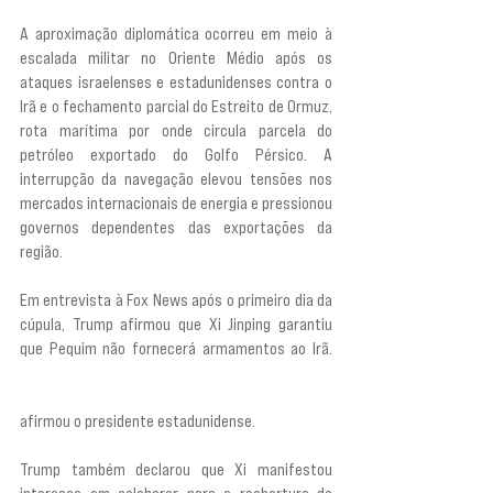
A aproximação diplomática ocorreu em meio à 
escalada militar no Oriente Médio após os 
ataques israelenses e estadunidenses contra o 
Irã e o fechamento parcial do Estreito de Ormuz, 
rota marítima por onde circula parcela do 
petróleo exportado do Golfo Pérsico. A 
interrupção da navegação elevou tensões nos 
mercados internacionais de energia e pressionou 
governos dependentes das exportações da 
região.
Em entrevista à Fox News após o primeiro dia da 
cúpula, Trump afirmou que Xi Jinping garantiu 
que Pequim não fornecerá armamentos ao Irã. 
“Ele disse que não vai fornecer equipamento 
militar... ele disse isso com muita convicção”,
afirmou o presidente estadunidense.
Trump também declarou que Xi manifestou 