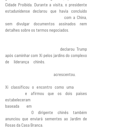
Cidade Proibida. Durante a visita, o presidente 
estadunidense declarou que havia concluído 
“acordos comerciais fantásticos”
 com a China, 
sem divulgar documentos assinados nem 
detalhes sobre os termos negociados.
“Fizemos alguns acordos comerciais fantásticos, 
ótimos para ambos os países”,
 declarou Trump 
após caminhar com Xi pelos jardins do complexo 
de liderança chinês. 
“Resolvemos muitos 
problemas diferentes que outras pessoas não 
teriam conseguido resolver”,
 acrescentou.
Xi classificou o encontro como uma
 “visita 
histórica” 
e afirmou que os dois países 
estabeleceram 
“uma nova relação bilateral”
baseada em
 “estabilidade estratégica 
construtiva”. 
O dirigente chinês também 
anunciou que enviará sementes ao Jardim de 
Rosas da Casa Branca.