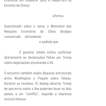
interesse em colaborar para a reabertura do 
Estreito de Ormuz. 
“Ele gostaria de ver o Estreito 
de Ormuz aberto e disse: ‘Se eu puder ajudar de 
alguma forma, gostaria de ajudar’”,
 afirmou.
Questionado sobre o tema, o Ministério das 
Relações Exteriores da China divulgou 
comunicado defendendo 
“um cessar-fogo 
abrangente e duradouro” 
e pedindo que 
“as rotas 
marítimas sejam reabertas o mais rápido 
possível”. 
O governo chinês evitou confirmar 
diretamente as declarações feitas por Trump 
sobre negociações envolvendo o Irã.
O encontro também expôs disputas estruturais 
entre Washington e Pequim sobre Taiwan. 
Durante as reuniões, Xi Jinping advertiu Trump 
de que erros sobre a ilha poderiam levar os dois 
países a um “conflito”, segundo a imprensa 
estatal chinesa.