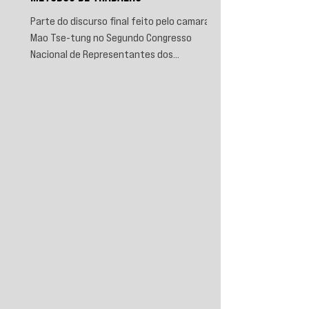
Parte do discurso final feito pelo camarada
Mao Tse-tung no Segundo Congresso
Nacional de Representantes dos
Trabalhadores e Camponeses, realizado em
Juichin, província de Kiangsi, em janeiro de
1934.