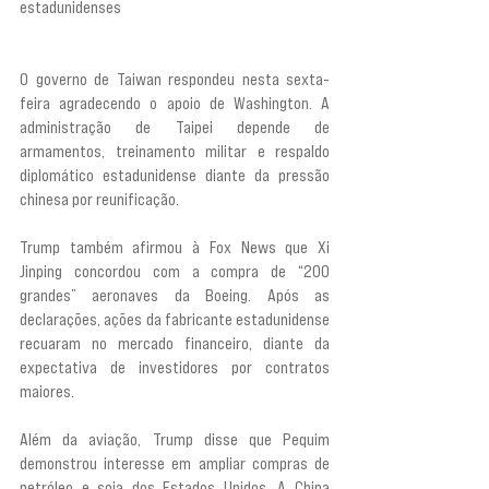
estadunidenses 
“deixaram clara sua posição e 
passaram para outros assuntos”.
O governo de Taiwan respondeu nesta sexta-
feira agradecendo o apoio de Washington. A 
administração de Taipei depende de 
armamentos, treinamento militar e respaldo 
diplomático estadunidense diante da pressão 
chinesa por reunificação.
Trump também afirmou à Fox News que Xi 
Jinping concordou com a compra de “200 
grandes” aeronaves da Boeing. Após as 
declarações, ações da fabricante estadunidense 
recuaram no mercado financeiro, diante da 
expectativa de investidores por contratos 
maiores.
Além da aviação, Trump disse que Pequim 
demonstrou interesse em ampliar compras de 
petróleo e soja dos Estados Unidos. A China 