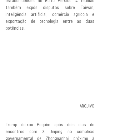
estadunidenses no Golfo Pérsico. A reunião 
também expôs disputas sobre Taiwan, 
inteligência artificial, comércio agrícola e 
exportação de tecnologia entre as duas 
potências.
ARQUIVO
Trump deixou Pequim após dois dias de 
encontros com Xi Jinping no complexo 
governamental de Zhongnanhai, próximo à 