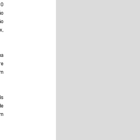
O 
o 
o 
, 
a 
e 
m 
s 
e 
m 