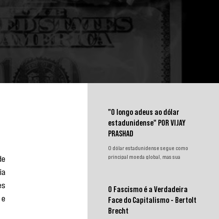
"O longo adeus ao dólar
estadunidense" POR VIJAY
PRASHAD
O dólar estadunidense segue como
e 
principal moeda global, mas sua
hegemonia enfrenta desafios.
a 
Sanções, congelamento de reservas e a
s 
crescente busca por alternativas
O Fascismo é a Verdadeira
impulsionam a desdolarização. O
e 
Face do Capitalismo - Bertolt
processo, porém, é gradual e exige
novas instituições financeiras capazes
Brecht
de promover desenvolvimento