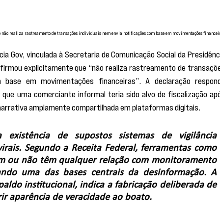
ue não realiza rastreamento de transações individuais nem envia notificações com base em movimentações financei
ia Gov, vinculada à Secretaria de Comunicação Social da Presidênci
afirmou explicitamente que “não realiza rastreamento de transaçõe
om base em movimentações financeiras”. A declaração respond
 que uma comerciante informal teria sido alvo de fiscalização apó
 narrativa amplamente compartilhada em plataformas digitais.
xistência de supostos sistemas de vigilância 
rais. Segundo a Receita Federal, ferramentas como 
tem ou não têm qualquer relação com monitoramento 
ando uma das bases centrais da desinformação. A 
ldo institucional, indica a fabricação deliberada de 
ir aparência de veracidade ao boato.