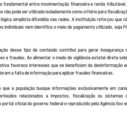
o fundamental entre movimentação financeira e renda tributável. 
 não pode ser utilizado isoladamente como critério para fiscalizaçã
ógica simplista difundida nas redes. A instituição reforçou que nã
individuais nem identifica o meio de pagamento utilizado, seja Pix
ão desse tipo de conteúdo contribui para gerar insegurança n
es e fraudes. Ao alimentar o medo de vigilância estatal direta sobr
rativa favorece interesses que se beneficiam da desinformação e
oram a falta de informação para aplicar fraudes financeiras.
l é que a população busque informações exclusivamente em canai
conteúdos relacionados a impostos, fiscalização ou sistemas d
portal oficial do governo federal e reproduzido pela Agência Gov e