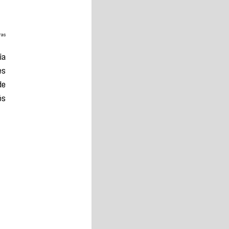
ras
a 
s 
e 
s 