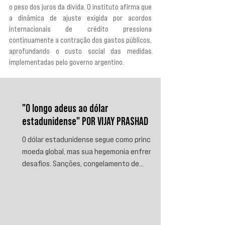
o peso dos juros da dívida. O instituto afirma que 
a dinâmica de ajuste exigida por acordos 
internacionais de crédito pressiona 
continuamente a contração dos gastos públicos, 
aprofundando o custo social das medidas 
implementadas pelo governo argentino.
"O longo adeus ao dólar
estadunidense" POR VIJAY PRASHAD
O dólar estadunidense segue como principal
moeda global, mas sua hegemonia enfrenta
desafios. Sanções, congelamento de
reservas e a crescente busca por
alternativas impulsionam a desdolarização.
O processo, porém, é gradual e exige novas
instituições financeiras capazes de
promover desenvolvimento soberano e