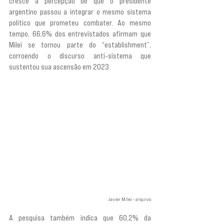
cresce a percepção de que o presidente 
argentino passou a integrar o mesmo sistema 
político que prometeu combater. Ao mesmo 
tempo, 66,6% dos entrevistados afirmam que 
Milei se tornou parte do “establishment”, 
corroendo o discurso anti-sistema que 
sustentou sua ascensão em 2023.
Javier Milei - arquivo
A pesquisa também indica que 60,2% da 