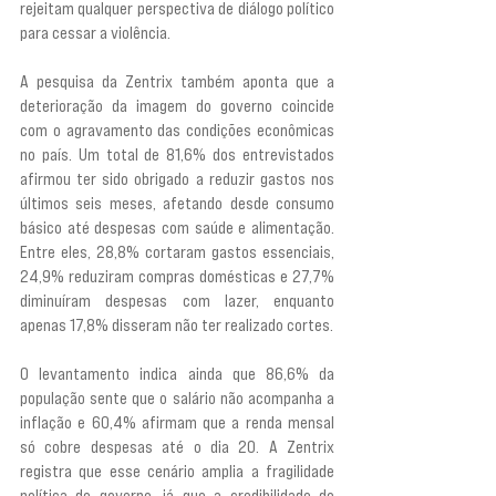
rejeitam qualquer perspectiva de diálogo político 
para cessar a violência.
A pesquisa da Zentrix também aponta que a 
deterioração da imagem do governo coincide 
com o agravamento das condições econômicas 
no país. Um total de 81,6% dos entrevistados 
afirmou ter sido obrigado a reduzir gastos nos 
últimos seis meses, afetando desde consumo 
básico até despesas com saúde e alimentação. 
Entre eles, 28,8% cortaram gastos essenciais, 
24,9% reduziram compras domésticas e 27,7% 
diminuíram despesas com lazer, enquanto 
apenas 17,8% disseram não ter realizado cortes.
O levantamento indica ainda que 86,6% da 
população sente que o salário não acompanha a 
inflação e 60,4% afirmam que a renda mensal 
só cobre despesas até o dia 20. A Zentrix 
registra que esse cenário amplia a fragilidade 
política do governo, já que a credibilidade do 