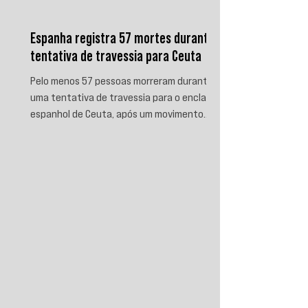
Espanha registra 57 mortes durante
tentativa de travessia para Ceuta
Pelo menos 57 pessoas morreram durante
uma tentativa de travessia para o enclave
espanhol de Ceuta, após um movimento
migratório envolvendo dezenas de milhares
de marroquinos na fronteira entre Espanha
e Marrocos. As autoridades espanholas
informaram que parte das vítimas morreu
por afogamento e outra parte foi
esmagada ao tentar escalar o quebra-mar
que sustenta a cerca fronteiriça. Enquanto
Madri e Rabat intensificaram as operações
de controle e retorno de migrantes, o epis