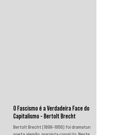
reduzir a dependência do sistema
monetário dominado pelos EUA.
O Fascismo é a Verdadeira Face do
Capitalismo - Bertolt Brecht
Bertolt Brecht (1898–1956) foi dramaturgo e
poeta alemão, marxista convicto. Neste