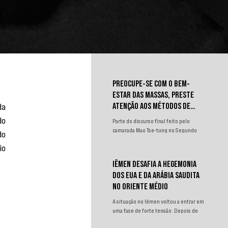
PREOCUPE-SE COM O BEM-
ESTAR DAS MASSAS, PRESTE
a 
ATENÇÃO AOS MÉTODOS DE
TRABALHO
o 
Parte do discurso final feito pelo
camarada Mao Tse-tung no Segundo
o 
Congresso Nacional de
o 
Representantes dos Trabalhadores e
Camponeses, realizado em Juichin,
IÊMEN DESAFIA A HEGEMONIA
província de Kiangsi, em janeiro de
DOS EUA E DA ARÁBIA SAUDITA
1934.
NO ORIENTE MÉDIO
A situação no Iêmen voltou a entrar em
uma fase de forte tensão. Depois de
um curto período de relativa contenção