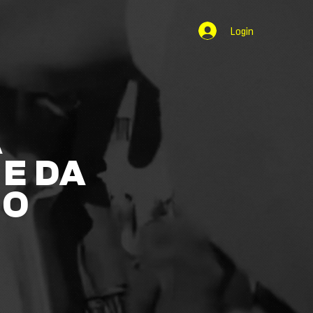
Login
A
E DA
NO