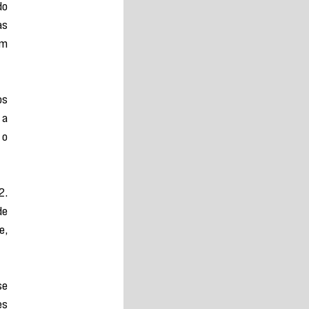
o 
s 
m 
s 
a 
o 
. 
e 
, 
e 
s 