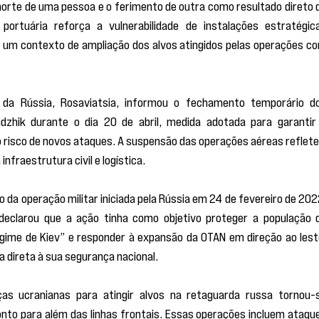
orte de uma pessoa e o ferimento de outra como resultado direto d
portuária reforça a vulnerabilidade de instalações estratégica
 um contexto de ampliação dos alvos atingidos pelas operações co
 da Rússia, Rosaviatsia, informou o fechamento temporário do
dzhik durante o dia 20 de abril, medida adotada para garantir 
 risco de novos ataques. A suspensão das operações aéreas reflete 
nfraestrutura civil e logística.
o da operação militar iniciada pela Rússia em 24 de fevereiro de 2022
 declarou que a ação tinha como objetivo proteger a população d
gime de Kiev” e responder à expansão da OTAN em direção ao leste
direta à sua segurança nacional.
as ucranianas para atingir alvos na retaguarda russa tornou-s
onto para além das linhas frontais. Essas operações incluem ataque