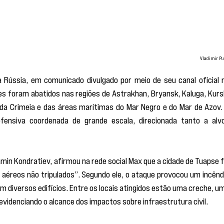
Vladimir Pu
 Rússia, em comunicado divulgado por meio de seu canal oficial n
es foram abatidos nas regiões de Astrakhan, Bryansk, Kaluga, Kursk
da Crimeia e das áreas marítimas do Mar Negro e do Mar de Azov. 
fensiva coordenada de grande escala, direcionada tanto a alvo
min Kondratiev, afirmou na rede social Max que a cidade de Tuapse fo
aéreos não tripulados”. Segundo ele, o ataque provocou um incêndi
em diversos edifícios. Entre os locais atingidos estão uma creche, um
evidenciando o alcance dos impactos sobre infraestrutura civil.