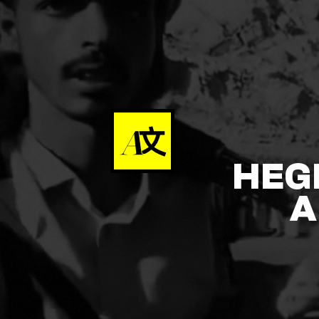
HEG
A