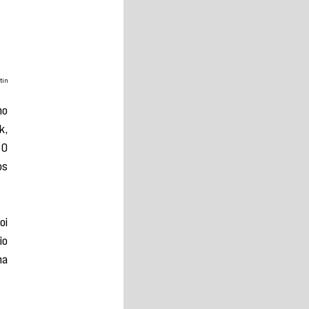
tin
o 
, 
O 
s 
i 
o 
a 