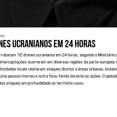
tura
ones ucranianos em 24 horas
rrubaram 112 drones ucranianos em 24 horas, segundo o Ministério d
interceptações ocorreram em diversas regiões da parte europeia d
oridades locais relataram ataques diretos a áreas urbanas, incluind
uma pessoa morreu e outra ficou ferida durante as ações. O episódi
dos ataques em profundidade no território russo.