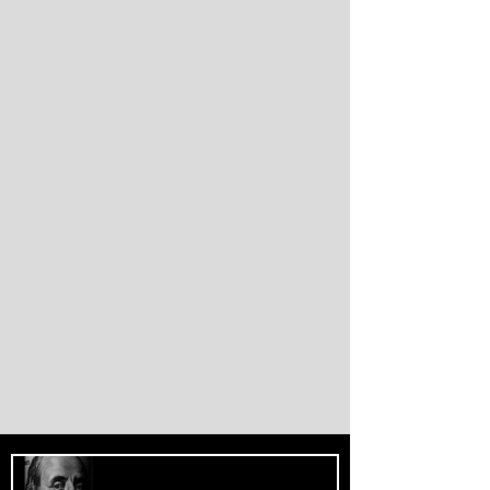
de marroquinos na fronteira entre Espanha
e Marrocos. As autoridades espanholas
informaram que parte das vítimas morreu
por afogamento e outra parte foi
esmagada ao tentar escalar o quebra-mar
que sustenta a cerca fronteiriça. Enquanto
Madri e Rabat intensificaram as operações
de controle e retorno de migrantes, o epis
O Fascismo é a Verdadeira Face do