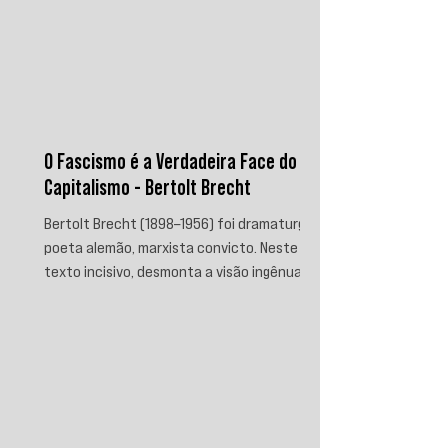
O Fascismo é a Verdadeira Face do
Capitalismo - Bertolt Brecht
Bertolt Brecht (1898–1956) foi dramaturgo e
poeta alemão, marxista convicto. Neste
texto incisivo, desmonta a visão ingênua
que separa fascismo de capitalismo,
afirmando que aquele é sua fase mais
brutal e descarnada. Critica os que
condenam a barbárie sem atacar suas
raízes econômicas, exigindo uma verdade
prática que aponte causas evitáveis e
mobilize a ação contra o sistema que a