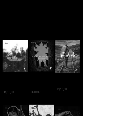
A MORTE DE IVAN
Domingo
A ESTRADA - Jack
ILITCH - Liev
Vermelho -
London
Tolstói
Máximo Gorki
R$10,00
R$10,00
R$10,00