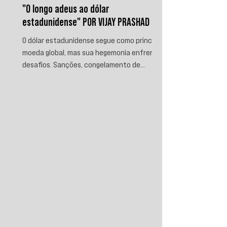
"O longo adeus ao dólar
estadunidense" POR VIJAY PRASHAD
O dólar estadunidense segue como principal
moeda global, mas sua hegemonia enfrenta
desafios. Sanções, congelamento de
reservas e a crescente busca por
alternativas impulsionam a desdolarização.
O processo, porém, é gradual e exige novas
instituições financeiras capazes de
promover desenvolvimento soberano e
reduzir a dependência do sistema
monetário dominado pelos EUA.