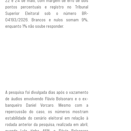
22 e 24 de maio, com margem de erro de dois 
pontos percentuais e registro no Tribunal 
Superior Eleitoral sob o número BR-
04193/2026. Brancos e nulos somam 9%, 
enquanto 1% não soube responder.
A pesquisa foi divulgada dias após o vazamento 
de áudios envolvendo Flávio Bolsonaro e o ex-
banqueiro Daniel Vorcaro. Mesmo com a 
repercussão do caso, os números mostram 
estabilidade do cenário eleitoral em relação à 
rodada anterior da pesquisa, realizada em abril, 
quando Lula tinha 46% e Flávio Bolsonaro 