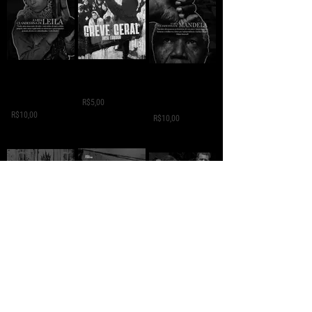
GREVE GERAL - Jack
A VIDA
A VIDA
London
CLANDESTINA DE
CLANDESTINA DE
LEILA
R$5,00
MANDELA
R$10,00
R$10,00
SUMUD - Mansour
ESTADO,
NOTAS DE VIAGEM -
Salum
DEMOCRÁCIA E
Che Guevara
LUTA DE CLASSES -
R$10,00
R$10,00
Eduardo Vasco
R$10,00