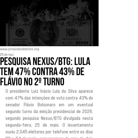
www.jornalclandestino.org
25 de mai.
Pesquisa Nexus/BTG: Lula
tem 47% contra 43% de
Flávio no 2º turno
O presidente Luiz Inácio Lula da Silva aparece 
com 47% das intenções de voto contra 43% do 
senador Flávio Bolsonaro em um eventual 
segundo turno da eleição presidencial de 2026, 
segundo pesquisa Nexus/BTG divulgada nesta 
segunda-feira, 25 de maio. O levantamento 
ouviu 2.045 eleitores por telefone entre os dias 