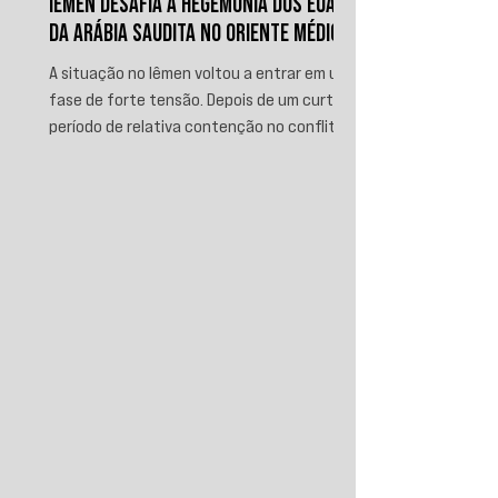
IÊMEN DESAFIA A HEGEMONIA DOS EUA E
DA ARÁBIA SAUDITA NO ORIENTE MÉDIO
A situação no Iêmen voltou a entrar em uma
fase de forte tensão. Depois de um curto
período de relativa contenção no conflito,
novos ataques sauditas contra áreas sob
controle de Ansar Allah, incluindo a ofensiva
contra o aeroporto internacional de Sanaá
em julho, recolocaram o país no centro da
disputa regional. Em resposta, as forças
iemenitas declararam um bloqueio marítimo
contra a Arábia Saudita e passaram a
ameaçar instalações e embarcações
ligadas ao reino. Nos últimos