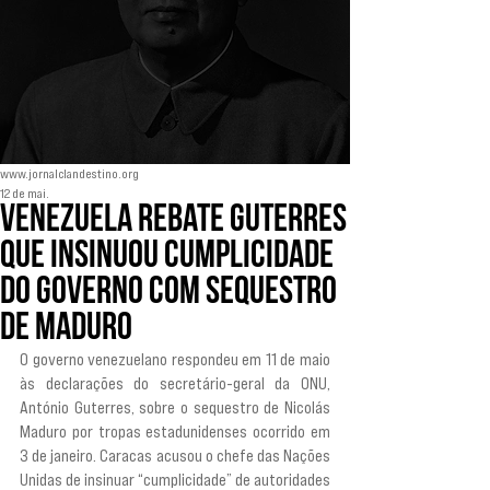
www.jornalclandestino.org
12 de mai.
Venezuela rebate Guterres
que insinuou cumplicidade
do governo com sequestro
de Maduro
O governo venezuelano respondeu em 11 de maio 
às declarações do secretário-geral da ONU, 
António Guterres, sobre o sequestro de Nicolás 
Maduro por tropas estadunidenses ocorrido em 
3 de janeiro. Caracas acusou o chefe das Nações 
Unidas de insinuar “cumplicidade” de autoridades 