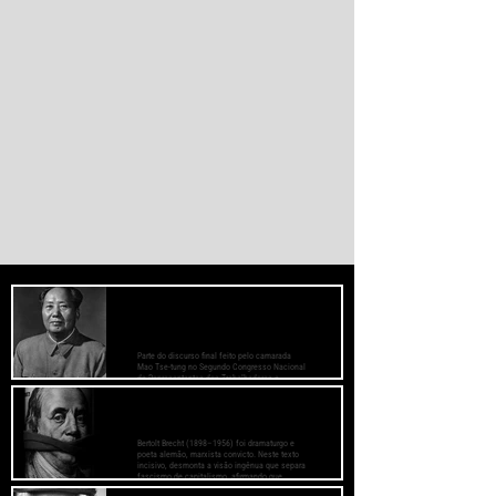
PREOCUPE-SE COM O BEM-ESTAR
DAS MASSAS, PRESTE ATENÇÃO AOS
MÉTODOS DE TRABALHO
Parte do discurso final feito pelo camarada
Mao Tse-tung no Segundo Congresso Nacional
de Representantes dos Trabalhadores e
Camponeses, realizado em Juichin, província
de Kiangsi, em janeiro de 1934.
O Fascismo é a Verdadeira Face do
Capitalismo - Bertolt Brecht
Bertolt Brecht (1898–1956) foi dramaturgo e
poeta alemão, marxista convicto. Neste texto
incisivo, desmonta a visão ingênua que separa
fascismo de capitalismo, afirmando que
aquele é sua fase mais brutal e descarnada.