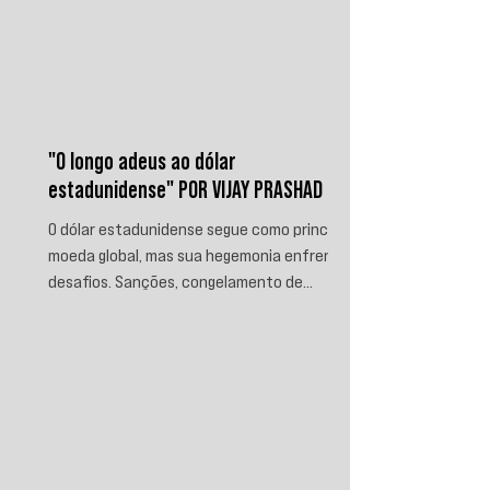
"O longo adeus ao dólar
estadunidense" POR VIJAY PRASHAD
O dólar estadunidense segue como principal
moeda global, mas sua hegemonia enfrenta
desafios. Sanções, congelamento de
reservas e a crescente busca por
alternativas impulsionam a desdolarização.
O processo, porém, é gradual e exige novas
instituições financeiras capazes de
promover desenvolvimento soberano e
reduzir a dependência do sistema
monetário dominado pelos EUA.