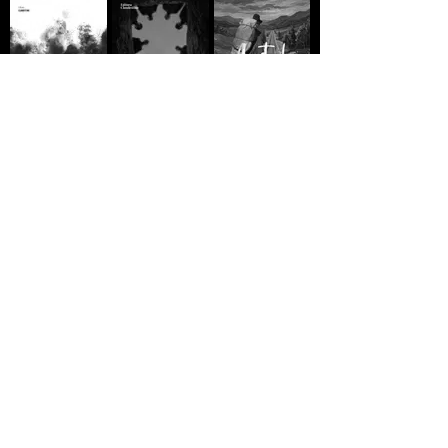
A MORTE DE IVAN
Domingo
A ESTRADA - Jack
ILITCH - Liev
Vermelho -
London
Tolstói
Máximo Gorki
R$10,00
R$10,00
R$10,00
GREVE GERAL - Jack
A VIDA
A VIDA
London
CLANDESTINA DE
CLANDESTINA DE
LEILA
R$5,00
MANDELA