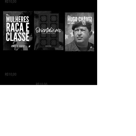
R$10,00
Orientalismo: o
MULHERES, RAÇA E
HUGO CHÁVEZ DA
oriente como
CLASSE - Angela Y.
ORIGEM SIMPLES
invenção do
Davis
AO IDEÁRIO DA
ocidente -
REVOLUÇÃO
R$10,00
Edward Said
PERMANENTE -
Bart Jones
R$10,00
R$5,00
O LIVRO AZUL -
CUSTE O QUE