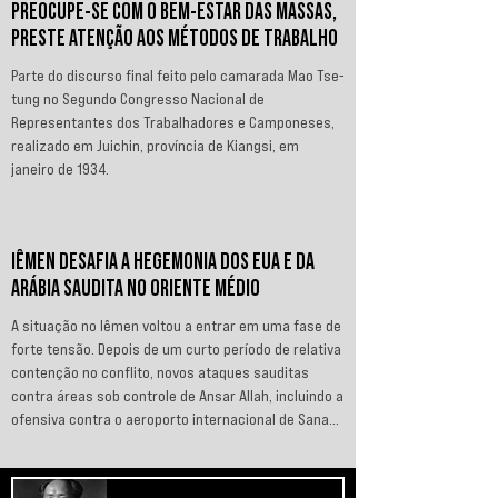
PREOCUPE-SE COM O BEM-ESTAR DAS MASSAS,
PRESTE ATENÇÃO AOS MÉTODOS DE TRABALHO
Parte do discurso final feito pelo camarada Mao Tse-
tung no Segundo Congresso Nacional de
Representantes dos Trabalhadores e Camponeses,
realizado em Juichin, província de Kiangsi, em
janeiro de 1934.
IÊMEN DESAFIA A HEGEMONIA DOS EUA E DA
ARÁBIA SAUDITA NO ORIENTE MÉDIO
A situação no Iêmen voltou a entrar em uma fase de
forte tensão. Depois de um curto período de relativa
contenção no conflito, novos ataques sauditas
contra áreas sob controle de Ansar Allah, incluindo a
ofensiva contra o aeroporto internacional de Sanaá
em julho, recolocaram o país no centro da disputa
regional. Em resposta, as forças iemenitas
declararam um bloqueio marítimo contra a Arábia