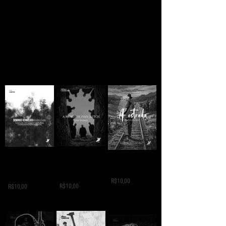
A MORTE DE IVAN
Domingo
A ESTRADA - Jack
ILITCH - Liev
Vermelho -
London
Tolstói
Máximo Gorki
R$10,00
R$10,00
R$10,00