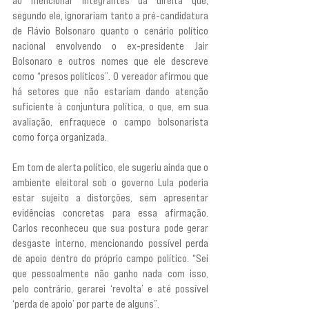
ao mencionar integrantes da direita que, 
segundo ele, ignorariam tanto a pré-candidatura 
de Flávio Bolsonaro quanto o cenário político 
nacional envolvendo o ex-presidente Jair 
Bolsonaro e outros nomes que ele descreve 
como “presos políticos”. O vereador afirmou que 
há setores que não estariam dando atenção 
suficiente à conjuntura política, o que, em sua 
avaliação, enfraquece o campo bolsonarista 
como força organizada.
Em tom de alerta político, ele sugeriu ainda que o 
ambiente eleitoral sob o governo Lula poderia 
estar sujeito a distorções, sem apresentar 
evidências concretas para essa afirmação. 
Carlos reconheceu que sua postura pode gerar 
desgaste interno, mencionando possível perda 
de apoio dentro do próprio campo político. “Sei 
que pessoalmente não ganho nada com isso, 
pelo contrário, gerarei ‘revolta’ e até possível 
‘perda de apoio’ por parte de alguns”.