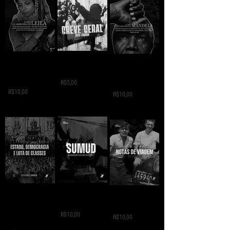
GREVE GERAL - Jack
A VIDA
A VIDA
London
CLANDESTINA DE
CLANDESTINA DE
LEILA
R$5,00
MANDELA
R$10,00
R$10,00
SUMUD - Mansour
ESTADO,
NOTAS DE VIAGEM -
Salum
DEMOCRÁCIA E
Che Guevara
LUTA DE CLASSES -
R$10,00
R$10,00
Eduardo Vasco