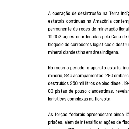
A operação de desintrusão na Terra In
estatais contínuas na Amazônia contempo
permanente às redes de mineração ilegal
10.052 ações coordenadas pela Casa de G
bloqueio de corredores logísticos e destr
mineral clandestina em área indígena.
No mesmo período, o aparato estatal inu
minério, 845 acampamentos, 290 embarcaç
destruídos 250 mil litros de óleo diesel, 1
80 pistas de pouso clandestinas, revela
logísticas complexas na floresta.
As forças federais apreenderam ainda 1
prisões, além de intensificar ações de fis