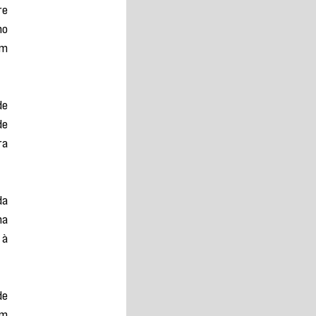
e 
o 
m 
e 
e 
a 
a 
a 
à 
e 
m 