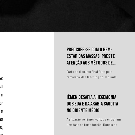
PREOCUPE-SE COM O BEM-
ESTAR DAS MASSAS, PRESTE
ATENÇÃO AOS MÉTODOS DE
TRABALHO
Parte do discurso final feito pelo
s 
camarada Mao Tse-tung no Segundo
Congresso Nacional de
l 
Representantes dos Trabalhadores e
m 
Camponeses, realizado em Juichin,
IÊMEN DESAFIA A HEGEMONIA
província de Kiangsi, em janeiro de
r 
DOS EUA E DA ARÁBIA SAUDITA
1934.
a 
NO ORIENTE MÉDIO
a 
A situação no Iêmen voltou a entrar em
uma fase de forte tensão. Depois de
, 
um curto período de relativa contenção