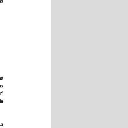
s 
a 
s 
º 
e 
a 