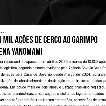
tura
0 mil ações de cerco ao garimpo
gena Yanomami
ena Yanomami ultrapassou, em abril de 2026, a marca de 10.052 açõe
a logística, segundo balanço divulgado pela Agência Gov via Casa Civi
ordenadas pela Casa de Governo desde março de 2024, abrange
scalização de abastecimento e destruição de estruturas usadas po
dígena. Em pouco mais de dois anos, o Estado brasileiro registrou 
 pistas clandestinas, embarcações e sistemas logísticos usados n
. As operações também resultaram em prisões, apreensões de armas