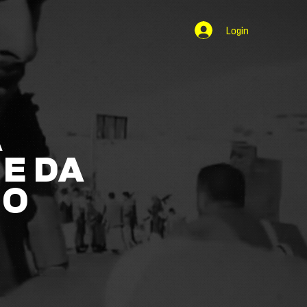
Login
A
E DA
NO