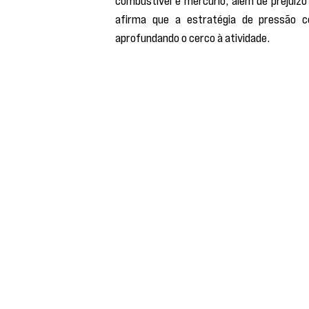
combustível e mercúrio, além de prejuízo
afirma que a estratégia de pressão c
aprofundando o cerco à atividade.