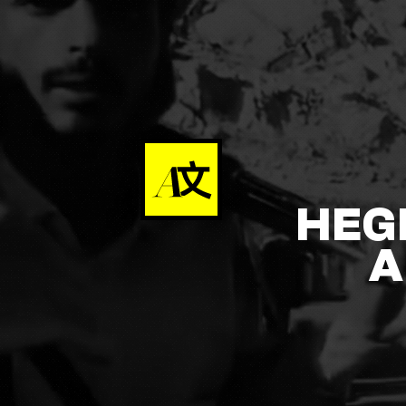
HEG
A