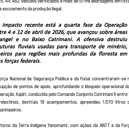
, 44.462 veículos verificados e mais de 51 mil abordagens em rota
 escoamento da produção ilegal.
 impacto recente está a quarta fase da Operação 
e 4 e 12 de abril de 2026, que avançou sobre áreas 
ngel e no Baixo Catrimani. A ofensiva destruiu 
turas fluviais usadas para transporte de minério, 
iros para regiões mais profundas da floresta em 
 forças federais.
rça Nacional de Segurança Pública e da Funai concentraram-se n
rrupção de pontos de apoio, aprofundando o bloqueio operacional da
peração Xapiri, conduzida pelo Comando Conjunto Catrimani II entre 1
clandestinas, destruiu 19 acampamentos, apreendeu 1.570 litros d
garimpeiros.
torno da Terra Indígena Yanomami, com ações da ANTT e da Forç