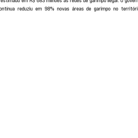
 estimado em R$ 683 milhões às redes de garimpo ilegal. O govern
ontínua reduziu em 98% novas áreas de garimpo no território