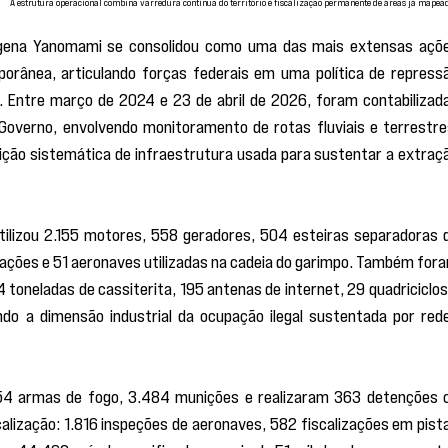
A estrutura operacional combina varredura contínua do território e fiscalização permanente de áreas já mapea
dígena Yanomami se consolidou como uma das mais extensas açõe
rânea, articulando forças federais em uma política de repressã
. Entre março de 2024 e 23 de abril de 2026, foram contabilizada
overno, envolvendo monitoramento de rotas fluviais e terrestres
uição sistemática de infraestrutura usada para sustentar a extraçã
tilizou 2.155 motores, 558 geradores, 504 esteiras separadoras d
ões e 51 aeronaves utilizadas na cadeia do garimpo. Também fora
94 toneladas de cassiterita, 195 antenas de internet, 29 quadriciclos 
ndo a dimensão industrial da ocupação ilegal sustentada por rede
54 armas de fogo, 3.484 munições e realizaram 363 detenções o
calização: 1.816 inspeções de aeronaves, 582 fiscalizações em pista