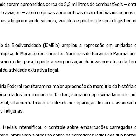
 foram apreendidos cerca de 3,3 mil litros de combustíveis — entr
 de aviação — além de peças aeronáuticas e carotes vazios usados n
es atingiram ainda vicinais, veículos e pontos de apoio logístico e
o da Biodiversidade (ICMBio) ampliou a repressão em unidades d
lógica de Maracá e as Florestas Nacionais de Roraima e Parima, ond
smontadas para impedir a reorganização de invasores fora da Terr
 da atividade extrativa ilegal.
ria Federal resultaram na maior apreensão de mercúrio da história d
interceptados em menos de 15 dias, somando aproximadamente um
rial, altamente tóxico, é utilizado na separação de ouro e associado 
s indígenas.
fluviais intensificou o controle sobre embarcações carregadas d
mpo, ampliando a pressão sobre os corredores logísticos que parte