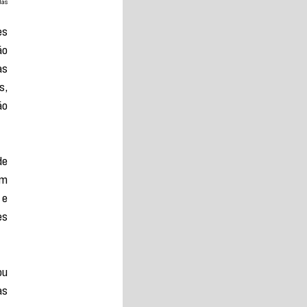
das
s 
o 
s 
, 
o 
e 
m 
e 
s 
u 
s 