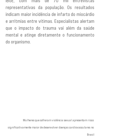
IBGE, com mais de 70 mil entrevistas 
representativas da população. Os resultados 
indicam maior incidência de infarto do miocárdio 
e arritmias entre vítimas. Especialistas alertam 
que o impacto do trauma vai além da saúde 
mental e atinge diretamente o funcionamento 
do organismo.
Mulheres que sofreram violência sexual apresentam risco 
significativamente maior de desenvolver doenças cardiovasculares no 
Brasil