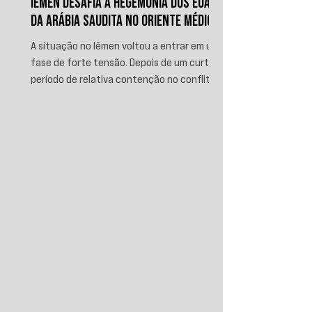
IÊMEN DESAFIA A HEGEMONIA DOS EUA E
DA ARÁBIA SAUDITA NO ORIENTE MÉDIO
A situação no Iêmen voltou a entrar em uma
fase de forte tensão. Depois de um curto
período de relativa contenção no conflito,
novos ataques sauditas contra áreas sob
controle de Ansar Allah, incluindo a ofensiva
contra o aeroporto internacional de Sanaá
em julho, recolocaram o país no centro da
disputa regional. Em resposta, as forças
iemenitas declararam um bloqueio marítimo
contra a Arábia Saudita e passaram a
ameaçar instalações e embarcações
ligadas ao reino. Nos últimos