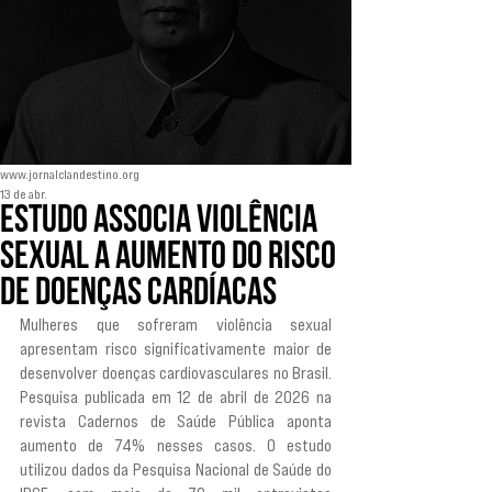
www.jornalclandestino.org
13 de abr.
Estudo associa violência
sexual a aumento do risco
de doenças cardíacas
Mulheres que sofreram violência sexual 
apresentam risco significativamente maior de 
desenvolver doenças cardiovasculares no Brasil. 
Pesquisa publicada em 12 de abril de 2026 na 
revista Cadernos de Saúde Pública aponta 
aumento de 74% nesses casos. O estudo 
utilizou dados da Pesquisa Nacional de Saúde do 