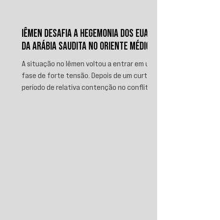
IÊMEN DESAFIA A HEGEMONIA DOS EUA E
DA ARÁBIA SAUDITA NO ORIENTE MÉDIO
A situação no Iêmen voltou a entrar em uma
fase de forte tensão. Depois de um curto
período de relativa contenção no conflito,
novos ataques sauditas contra áreas sob
controle de Ansar Allah, incluindo a ofensiva
contra o aeroporto internacional de Sanaá
em julho, recolocaram o país no centro da
disputa regional. Em resposta, as forças
iemenitas declararam um bloqueio marítimo
contra a Arábia Saudita e passaram a
ameaçar instalações e embarcações
ligadas ao reino. Nos últimos