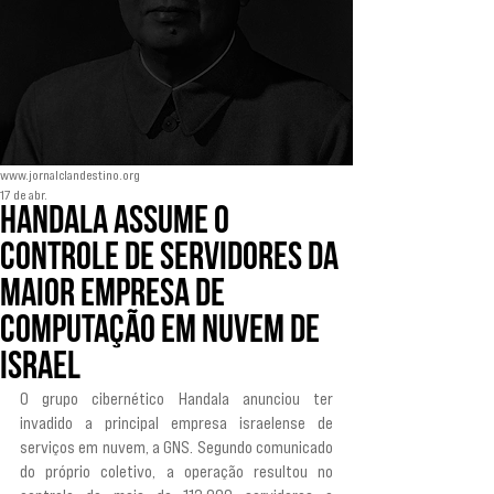
www.jornalclandestino.org
17 de abr.
Handala assume o
controle de servidores da
maior empresa de
computação em nuvem de
Israel
O grupo cibernético Handala anunciou ter 
invadido a principal empresa israelense de 
serviços em nuvem, a GNS. Segundo comunicado 
do próprio coletivo, a operação resultou no 