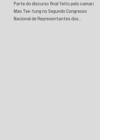
Parte do discurso final feito pelo camarada
Mao Tse-tung no Segundo Congresso
Nacional de Representantes dos
Trabalhadores e Camponeses, realizado em
Juichin, província de Kiangsi, em janeiro de
1934.