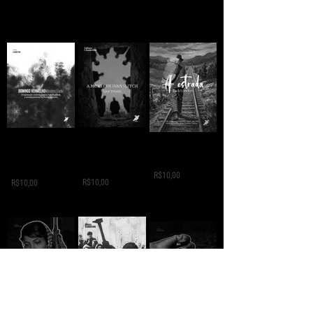
A MORTE DE IVAN
Domingo
A ESTRADA - Jack
ILITCH - Liev
Vermelho -
London
Tolstói
Máximo Gorki
R$10,00
R$10,00
R$10,00