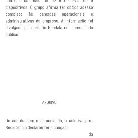
controle de mais de 112.000 servidores e 
dispositivos. O grupo afirma ter obtido acesso 
completo às camadas operacionais e 
administrativas da empresa. A informação foi 
divulgada pelo próprio Handala em comunicado 
público.
ARQUIVO
De acordo com o comunicado, o coletivo pró-
Resistência declarou ter alcançado 
“acesso total 
a todas as camadas operacionais e gerenciais”
 da 