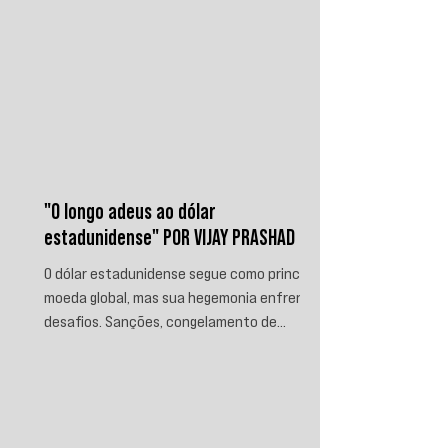
"O longo adeus ao dólar
estadunidense" POR VIJAY PRASHAD
O dólar estadunidense segue como principal
moeda global, mas sua hegemonia enfrenta
desafios. Sanções, congelamento de
reservas e a crescente busca por
alternativas impulsionam a desdolarização.
O processo, porém, é gradual e exige novas
instituições financeiras capazes de
promover desenvolvimento soberano e