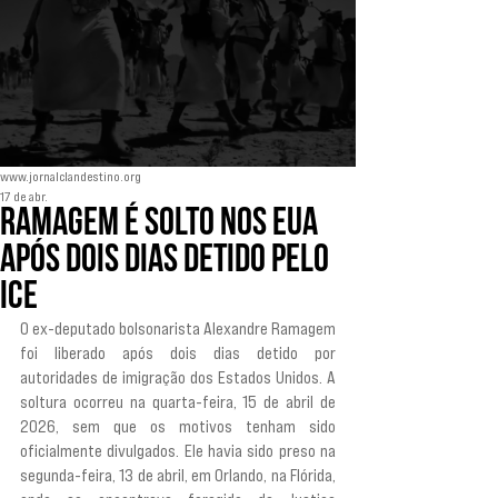
www.jornalclandestino.org
17 de abr.
Ramagem é solto nos EUA
após dois dias detido pelo
ICE
O ex-deputado bolsonarista Alexandre Ramagem 
foi liberado após dois dias detido por 
autoridades de imigração dos Estados Unidos. A 
soltura ocorreu na quarta-feira, 15 de abril de 
2026, sem que os motivos tenham sido 
oficialmente divulgados. Ele havia sido preso na 
segunda-feira, 13 de abril, em Orlando, na Flórida, 