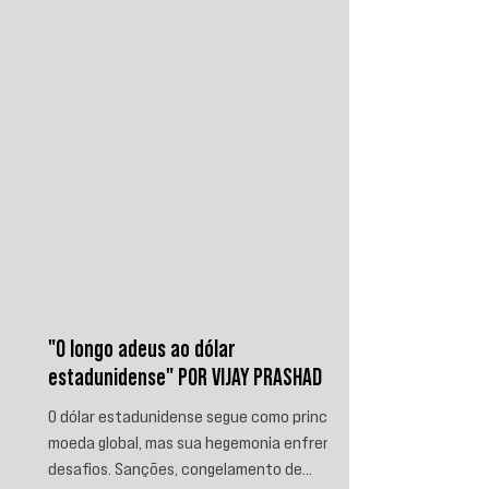
contra a Arábia Saudita e passaram a
ameaçar instalações e embarcações
ligadas ao reino. Nos últimos
"O longo adeus ao dólar
estadunidense" POR VIJAY PRASHAD
O dólar estadunidense segue como principal
moeda global, mas sua hegemonia enfrenta
desafios. Sanções, congelamento de