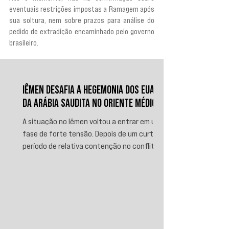
eventuais restrições impostas a Ramagem após 
sua soltura, nem sobre prazos para análise do 
pedido de extradição encaminhado pelo governo 
brasileiro.
IÊMEN DESAFIA A HEGEMONIA DOS EUA E
DA ARÁBIA SAUDITA NO ORIENTE MÉDIO
A situação no Iêmen voltou a entrar em uma
fase de forte tensão. Depois de um curto
período de relativa contenção no conflito,
novos ataques sauditas contra áreas sob
controle de Ansar Allah, incluindo a ofensiva
contra o aeroporto internacional de Sanaá
em julho, recolocaram o país no centro da
disputa regional. Em resposta, as forças
iemenitas declararam um bloqueio marítimo