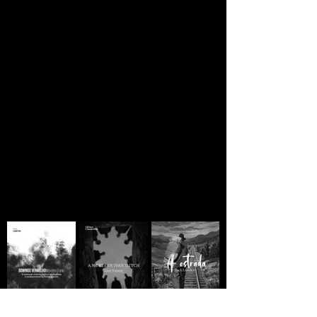
JORNAL CLANDESTINO
Se você está lendo
ainda há esperança