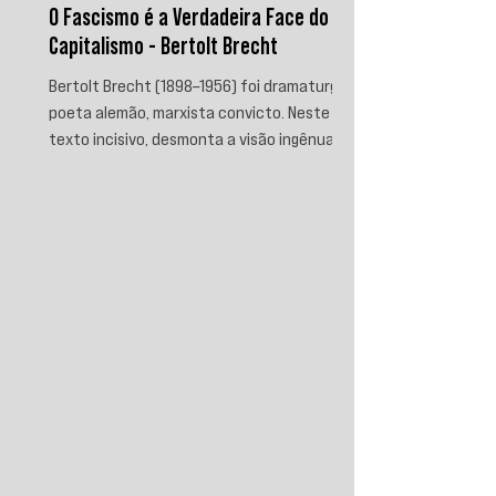
O Fascismo é a Verdadeira Face do
Capitalismo - Bertolt Brecht
Bertolt Brecht (1898–1956) foi dramaturgo e
poeta alemão, marxista convicto. Neste
texto incisivo, desmonta a visão ingênua
que separa fascismo de capitalismo,
afirmando que aquele é sua fase mais
brutal e descarnada. Critica os que
condenam a barbárie sem atacar suas
raízes econômicas, exigindo uma verdade
prática que aponte causas evitáveis e
mobilize a ação contra o sistema que a
produz.