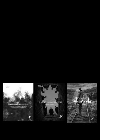
Se você está lendo
ainda há esperança
A MORTE DE IVAN
Domingo
A ESTRADA - Jack
ILITCH - Liev
Vermelho -
London
Tolstói
Máximo Gorki