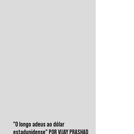
contra o aeroporto internacional de Sanaá
em julho, recolocaram o país no centro da
disputa regional. Em resposta, as forças
iemenitas declararam um bloqueio marítimo
contra a Arábia Saudita e passaram a
ameaçar instalações e embarcações
ligadas ao reino. Nos últimos
"O longo adeus ao dólar
estadunidense" POR VIJAY PRASHAD