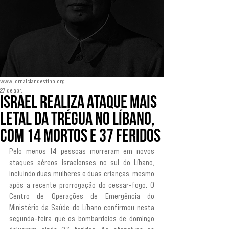
www.jornalclandestino.org
27 de abr.
Israel realiza ataque mais
letal da trégua no Líbano,
com 14 mortos e 37 feridos
Pelo menos 14 pessoas morreram em novos 
ataques aéreos israelenses no sul do Líbano, 
incluindo duas mulheres e duas crianças, mesmo 
após a recente prorrogação do cessar-fogo. O 
Centro de Operações de Emergência do 
Ministério da Saúde do Líbano confirmou nesta 
segunda-feira que os bombardeios de domingo 