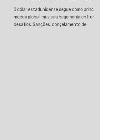
O dólar estadunidense segue como principal
moeda global, mas sua hegemonia enfrenta
desafios. Sanções, congelamento de
reservas e a crescente busca por
alternativas impulsionam a desdolarização.
O processo, porém, é gradual e exige novas
instituições financeiras capazes de
promover desenvolvimento soberano e
reduzir a dependência do sistema
monetário dominado pelos EUA.