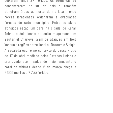
deixaram ainda 37 feridos. As ofensivas se 
concentraram no sul do país e também 
atingiram áreas ao norte do rio Litani, onde 
forças israelenses ordenaram a evacuação 
forçada de sete municípios. Entre os alvos 
atingidos estão um café na cidade de Kefar 
Tebnit e dois locais de culto muçulmano em 
Zautar el Charkiyé, além de ataques em Beit 
Yahoun e regiões entre Jabal al-Batoum e Sidiqin. 
A escalada ocorre no contexto do cessar-fogo 
de 17 de abril mediado pelos Estados Unidos e 
prorrogado até meados de maio, enquanto o 
total de vítimas desde 2 de março chega a 
2.509 mortos e 7.755 feridos.