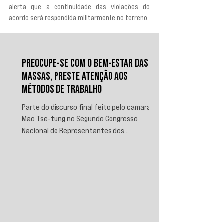
alerta que a continuidade das violações do 
acordo será respondida militarmente no terreno.
PREOCUPE-SE COM O BEM-ESTAR DAS
MASSAS, PRESTE ATENÇÃO AOS
MÉTODOS DE TRABALHO
Parte do discurso final feito pelo camarada
Mao Tse-tung no Segundo Congresso
Nacional de Representantes dos
Trabalhadores e Camponeses, realizado em
Juichin, província de Kiangsi, em janeiro de
1934.