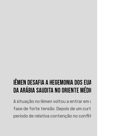
IÊMEN DESAFIA A HEGEMONIA DOS EUA E
DA ARÁBIA SAUDITA NO ORIENTE MÉDIO
A situação no Iêmen voltou a entrar em uma
fase de forte tensão. Depois de um curto
período de relativa contenção no conflito,
novos ataques sauditas contra áreas sob
controle de Ansar Allah, incluindo a ofensiva