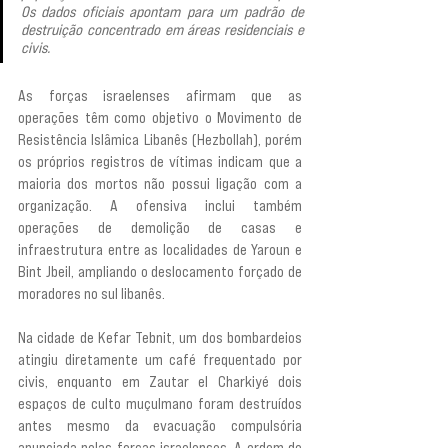
Os dados oficiais apontam para um padrão de 
destruição concentrado em áreas residenciais e 
civis.
As forças israelenses afirmam que as 
operações têm como objetivo o Movimento de 
Resistência Islâmica Libanês (Hezbollah), porém 
os próprios registros de vítimas indicam que a 
maioria dos mortos não possui ligação com a 
organização. A ofensiva inclui também 
operações de demolição de casas e 
infraestrutura entre as localidades de Yaroun e 
Bint Jbeil, ampliando o deslocamento forçado de 
moradores no sul libanês.
Na cidade de Kefar Tebnit, um dos bombardeios 
atingiu diretamente um café frequentado por 
civis, enquanto em Zautar el Charkiyé dois 
espaços de culto muçulmano foram destruídos 
antes mesmo da evacuação compulsória 
anunciada pelas forças israelenses. A ordem de 