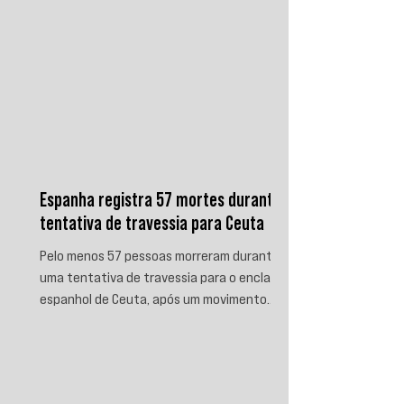
Espanha registra 57 mortes durante
tentativa de travessia para Ceuta
Pelo menos 57 pessoas morreram durante
uma tentativa de travessia para o enclave
espanhol de Ceuta, após um movimento
migratório envolvendo dezenas de milhares
de marroquinos na fronteira entre Espanha
e Marrocos. As autoridades espanholas
informaram que parte das vítimas morreu