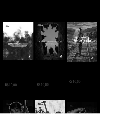
A MORTE DE IVAN
Domingo
A ESTRADA - Jack
ILITCH - Liev
Vermelho -
London
Tolstói
Máximo Gorki
R$10,00
R$10,00
R$10,00