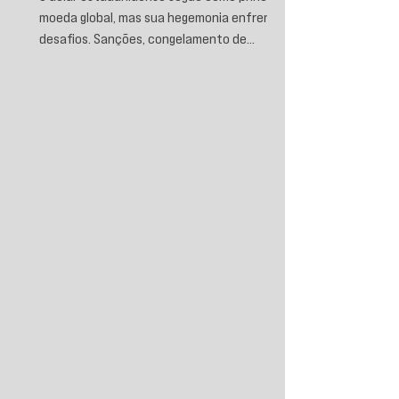
moeda global, mas sua hegemonia enfrenta
desafios. Sanções, congelamento de
reservas e a crescente busca por
alternativas impulsionam a desdolarização.
O processo, porém, é gradual e exige novas
instituições financeiras capazes de
promover desenvolvimento soberano e
reduzir a dependência do sistema
monetário dominado pelos EUA.