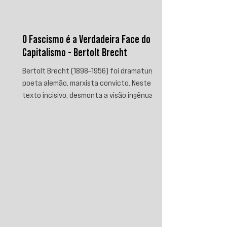
O Fascismo é a Verdadeira Face do
Capitalismo - Bertolt Brecht
Bertolt Brecht (1898–1956) foi dramaturgo e
poeta alemão, marxista convicto. Neste
texto incisivo, desmonta a visão ingênua
que separa fascismo de capitalismo,
afirmando que aquele é sua fase mais
brutal e descarnada. Critica os que
condenam a barbárie sem atacar suas
raízes econômicas, exigindo uma verdade
prática que aponte causas evitáveis e
mobilize a ação contra o sistema que a
produz.