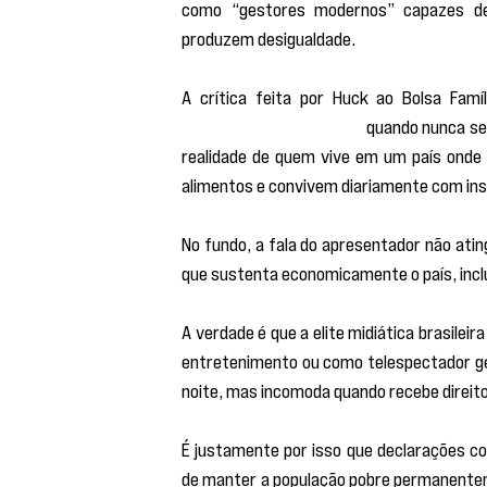
como “gestores modernos” capazes de 
produzem desigualdade.
“dependência do Estado”
 quando nunca se 
realidade de quem vive em um país onde 
alimentos e convivem diariamente com in
No fundo, a fala do apresentador não ating
que sustenta economicamente o país, inclu
A verdade é que a elite midiática brasile
entretenimento ou como telespectador ger
noite, mas incomoda quando recebe direito
É justamente por isso que declarações co
de manter a população pobre permanentem