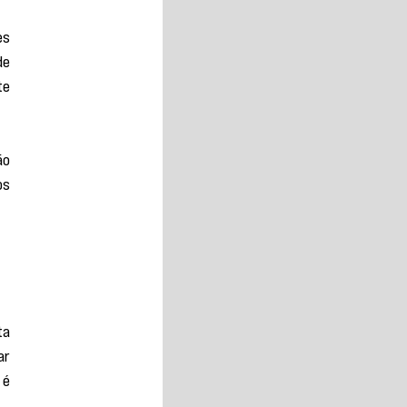
s 
e 
e 
o 
s 
, 
a 
r 
é 