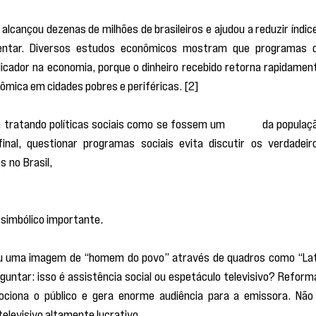
 alcançou dezenas de milhões de brasileiros e ajudou a reduzir índice
mentar. Diversos estudos econômicos mostram que programas d
licador na economia, porque o dinheiro recebido retorna rapidament
nômica em cidades pobres e periféricas. [2]
 tratando políticas sociais como se fossem um
 “vício”
 da populaçã
nal, questionar programas sociais evita discutir os verdadeiro
no Brasil, 
tais como concentração de renda, privilégios tributários
o da mídia.
 simbólico importante.
iu uma imagem de “homem do povo” através de quadros como “Lat
guntar: isso é assistência social ou espetáculo televisivo? Reforma
ciona o público e gera enorme audiência para a emissora. Não 
elevisivo altamente lucrativo.