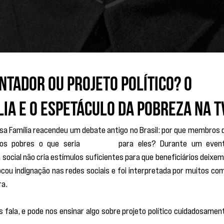
ntador ou projeto político? O
lia e o espetáculo da pobreza na T
lsa Família reacendeu um debate antigo no Brasil: por que membros d
aos pobres o que seria 
“melhor”
 para eles? Durante um event
ocial não cria estímulos suficientes para que beneficiários deixem 
cou indignação nas redes sociais e foi interpretada por muitos com
ra.
fala, e pode nos ensinar algo sobre projeto político cuidadosament