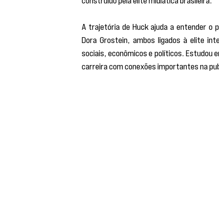
construído pela elite midiática brasileira.
A trajetória de Huck ajuda a entender o 
Dora Grostein, ambos ligados à elite int
sociais, econômicos e políticos. Estudou em
carreira com conexões importantes na publi