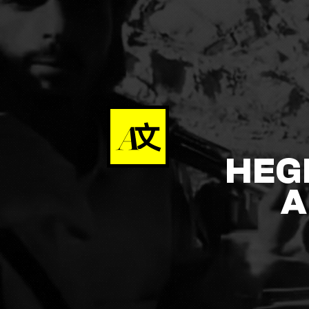
HEG
A