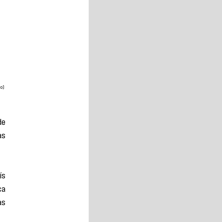
o) 
e 
s 
s 
a 
s 