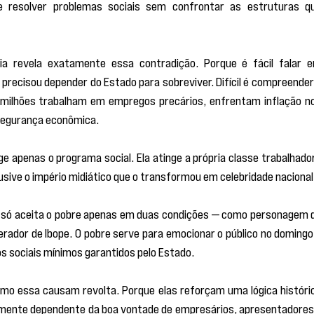
resolver problemas sociais sem confrontar as estruturas qu
precisou depender do Estado para sobreviver. Difícil é compreender 
milhões trabalham em empregos precários, enfrentam inflação no
segurança econômica.
e apenas o programa social. Ela atinge a própria classe trabalhador
sive o império midiático que o transformou em celebridade nacional
ira só aceita o pobre apenas em duas condições — como personagem d
ador de Ibope. O pobre serve para emocionar o público no domingo 
s sociais mínimos garantidos pelo Estado.
mo essa causam revolta. Porque elas reforçam uma lógica históric
ente dependente da boa vontade de empresários, apresentadores 