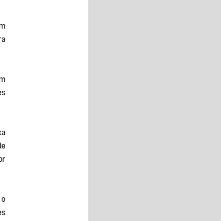
m 
a 
m 
s 
a 
e 
r 
o 
s 