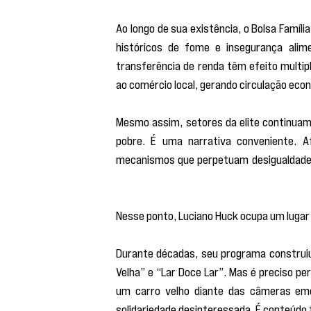
Ao longo de sua existência, o Bolsa Família
históricos de fome e insegurança ali
transferência de renda têm efeito multip
ao comércio local, gerando circulação eco
Mesmo assim, setores da elite continuam
pobre. É uma narrativa conveniente. Afi
mecanismos que perpetuam desigualdades 
heranças milionárias e monopólio econômic
Nesse ponto, Luciano Huck ocupa um lugar
Durante décadas, seu programa constru
Velha” e “Lar Doce Lar”. Mas é preciso per
um carro velho diante das câmeras emo
solidariedade desinteressada. É conteúdo t