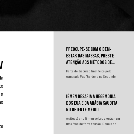
PREOCUPE-SE COM O BEM-
ESTAR DAS MASSAS, PRESTE
ATENÇÃO AOS MÉTODOS DE
V
TRABALHO
Parte do discurso final feito pelo
a 
camarada Mao Tse-tung no Segundo
Congresso Nacional de
o 
Representantes dos Trabalhadores e
a 
Camponeses, realizado em Juichin,
IÊMEN DESAFIA A HEGEMONIA
província de Kiangsi, em janeiro de
o 
DOS EUA E DA ARÁBIA SAUDITA
1934.
NO ORIENTE MÉDIO
A situação no Iêmen voltou a entrar em
uma fase de forte tensão. Depois de
e 
um curto período de relativa contenção