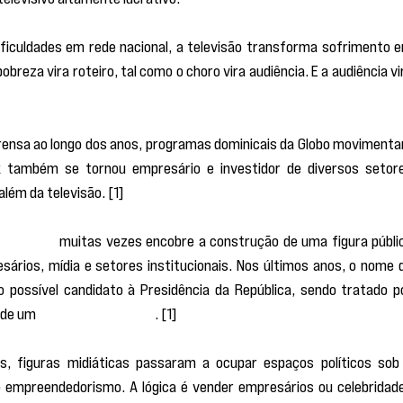
ficuldades em rede nacional, a televisão transforma sofrimento e
reza vira roteiro, tal como o choro vira audiência. E a audiência vir
rensa ao longo dos anos, programas dominicais da Globo movimenta
k também se tornou empresário e investidor de diversos setore
lém da televisão. [1]
ismático” 
muitas vezes encobre a construção de uma figura públic
esários, mídia e setores institucionais. Nos últimos anos, o nome d
possível candidato à Presidência da República, sendo tratado po
de um 
“centro moderado”
. [1]
s, figuras midiáticas passaram a ocupar espaços políticos sob 
o empreendedorismo. A lógica é vender empresários ou celebridade