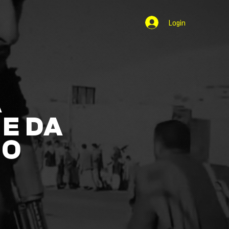
Login
A
E DA
NO