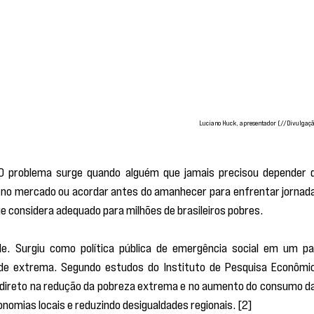
Luciano Huck, apresentador (//Divulgaçã
O problema surge quando alguém que jamais precisou depender d
 no mercado ou acordar antes do amanhecer para enfrentar jornada
ue considera adequado para milhões de brasileiros pobres.
e. Surgiu como política pública de emergência social em um paí
de extrema. Segundo estudos do Instituto de Pesquisa Econômic
 direto na redução da pobreza extrema e no aumento do consumo da
nomias locais e reduzindo desigualdades regionais. [2]