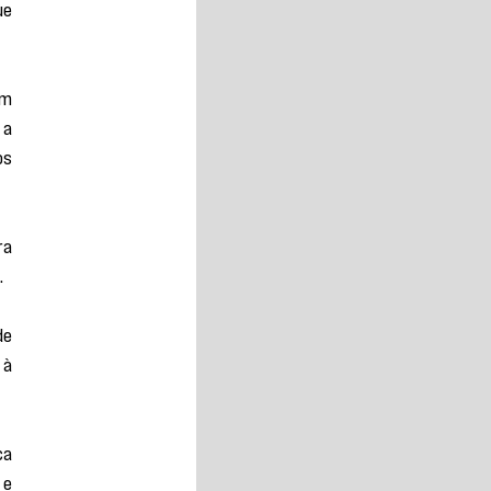
e 
A crítica feita por Huck ao Bolsa Família revela exatamente essa contradição. Porque é fácil falar em 
a 
s 
a 
.
e 
à 
a 
e 