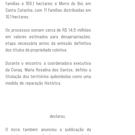
famílias e 165,1 hectares; e Morro do Boi, em 
Santa Catarina, com 11 famílias distribuídas em 
10,1 hectares.
Os processos somam cerca de R$ 14,5 milhões 
em valores estimados para desapropriações, 
etapa necessária antes da emissão definitiva 
dos títulos de propriedade coletiva.
Durante o encontro, a coordenadora executiva 
da Conaq, Maria Rosalina dos Santos, definiu a 
titulação dos territórios quilombolas como uma 
medida de reparação histórica. 
“A titulação dos 
territórios quilombolas é reparação histórica. São 
mais de 300 anos de escravidão, um crime que 
não terminou com a abolição, porque a opressão 
continuou e continua discriminando, continuou e 
continua o apagamento”, 
declarou.
O Incra também anunciou a publicação da 