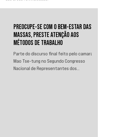
PREOCUPE-SE COM O BEM-ESTAR DAS
MASSAS, PRESTE ATENÇÃO AOS
MÉTODOS DE TRABALHO
Parte do discurso final feito pelo camarada
Mao Tse-tung no Segundo Congresso
Nacional de Representantes dos
Trabalhadores e Camponeses, realizado em
Juichin, província de Kiangsi, em janeiro de
1934.