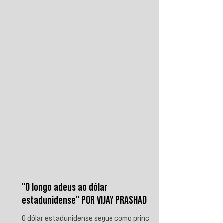
disputa regional. Em resposta, as forças
iemenitas declararam um bloqueio marítimo
contra a Arábia Saudita e passaram a
ameaçar instalações e embarcações
ligadas ao reino. Nos últimos
"O longo adeus ao dólar
estadunidense" POR VIJAY PRASHAD
O dólar estadunidense segue como principal