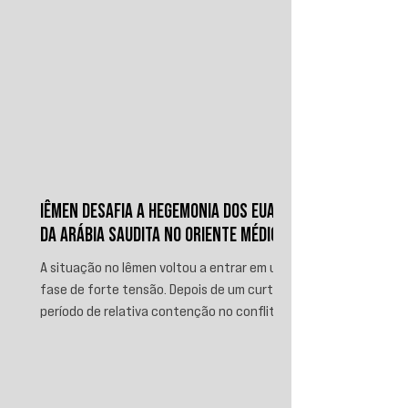
IÊMEN DESAFIA A HEGEMONIA DOS EUA E
DA ARÁBIA SAUDITA NO ORIENTE MÉDIO
A situação no Iêmen voltou a entrar em uma
fase de forte tensão. Depois de um curto
período de relativa contenção no conflito,
novos ataques sauditas contra áreas sob
controle de Ansar Allah, incluindo a ofensiva
contra o aeroporto internacional de Sanaá
em julho, recolocaram o país no centro da