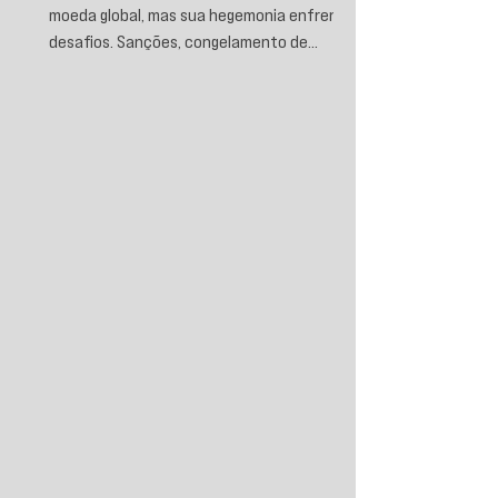
moeda global, mas sua hegemonia enfrenta
desafios. Sanções, congelamento de
reservas e a crescente busca por
alternativas impulsionam a desdolarização.
O processo, porém, é gradual e exige novas
instituições financeiras capazes de
promover desenvolvimento soberano e
reduzir a dependência do sistema
monetário dominado pelos EUA.