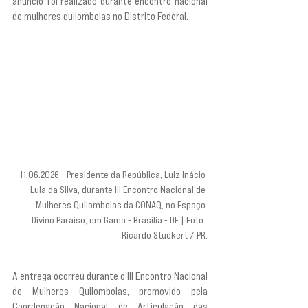
anúncio foi realizado durante encontro nacional 
de mulheres quilombolas no Distrito Federal.
11.06.2026 - Presidente da República, Luiz Inácio 
Lula da Silva, durante III Encontro Nacional de 
Mulheres Quilombolas da CONAQ, no Espaço 
Divino Paraíso, em Gama - Brasília - DF | Foto: 
Ricardo Stuckert / PR.
A entrega ocorreu durante o III Encontro Nacional 
de Mulheres Quilombolas, promovido pela 
Coordenação Nacional de Articulação das 