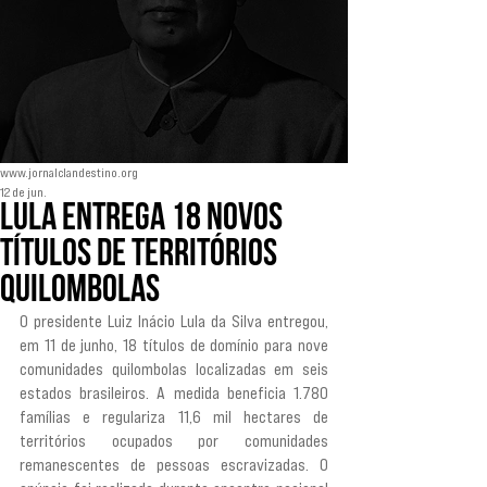
www.jornalclandestino.org
12 de jun.
Lula entrega 18 novos
títulos de territórios
quilombolas
O presidente Luiz Inácio Lula da Silva entregou, 
em 11 de junho, 18 títulos de domínio para nove 
comunidades quilombolas localizadas em seis 
estados brasileiros. A medida beneficia 1.780 
famílias e regulariza 11,6 mil hectares de 
territórios ocupados por comunidades 
remanescentes de pessoas escravizadas. O 