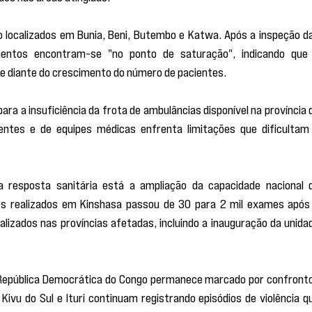
 localizados em Bunia, Beni, Butembo e Katwa. Após a inspeção da
mentos encontram-se "no ponto de saturação", indicando que 
te diante do crescimento do número de pacientes.
a a insuficiência da frota de ambulâncias disponível na província d
ientes e de equipes médicas enfrenta limitações que dificultam 
 resposta sanitária está a ampliação da capacidade nacional d
tes realizados em Kinshasa passou de 30 para 2 mil exames após 
lizados nas províncias afetadas, incluindo a inauguração da unidad
a República Democrática do Congo permanece marcado por confronto
Kivu do Sul e Ituri continuam registrando episódios de violência qu