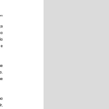
eis
a 
o 
o 
e 
e 
. 
e 
o 
, 