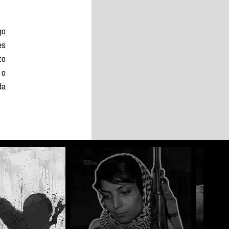
o 
s 
o 
o 
a 