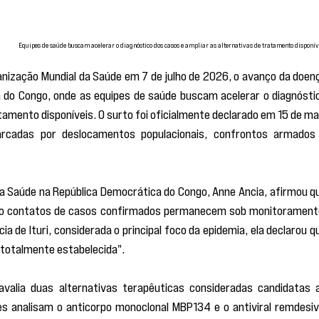
Equipes de saúde buscam acelerar o diagnóstico dos casos e ampliar as alternativas de tratamento disponív
nização Mundial da Saúde em 7 de julho de 2026, o avanço da doenç
 do Congo, onde as equipes de saúde buscam acelerar o diagnóstic
tamento disponíveis. O surto foi oficialmente declarado em 15 de mai
rcadas por deslocamentos populacionais, confrontos armados 
a Saúde na República Democrática do Congo, Anne Ancia, afirmou qu
omo contatos de casos confirmados permanecem sob monitoramento
cia de Ituri, considerada o principal foco da epidemia, ela declarou qu
i totalmente estabelecida".
 avalia duas alternativas terapêuticas consideradas candidatas a
 analisam o anticorpo monoclonal MBP134 e o antiviral remdesivir