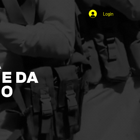
Login
A
E DA
NO