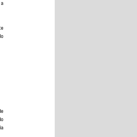
a 
e 
o 
e 
o 
a 