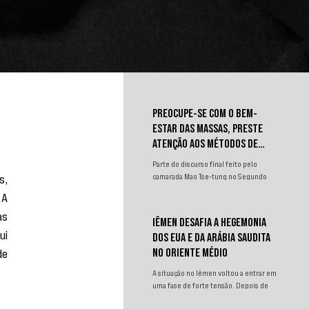
PREOCUPE-SE COM O BEM-
ESTAR DAS MASSAS, PRESTE
ATENÇÃO AOS MÉTODOS DE
TRABALHO
Parte do discurso final feito pelo
, 
camarada Mao Tse-tung no Segundo
Congresso Nacional de
A 
Representantes dos Trabalhadores e
s 
Camponeses, realizado em Juichin,
IÊMEN DESAFIA A HEGEMONIA
província de Kiangsi, em janeiro de
i 
DOS EUA E DA ARÁBIA SAUDITA
1934.
e 
NO ORIENTE MÉDIO
A situação no Iêmen voltou a entrar em
uma fase de forte tensão. Depois de
um curto período de relativa contenção