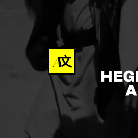
HEG
A