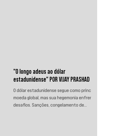
"O longo adeus ao dólar
estadunidense" POR VIJAY PRASHAD
O dólar estadunidense segue como principal
moeda global, mas sua hegemonia enfrenta
desafios. Sanções, congelamento de
reservas e a crescente busca por
alternativas impulsionam a desdolarização.
O processo, porém, é gradual e exige novas
instituições financeiras capazes de