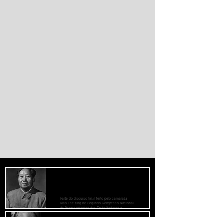
promover desenvolvimento soberano e
reduzir a dependência do sistema
monetário dominado pelos EUA.
PREOCUPE-SE COM O BEM-ESTAR
DAS MASSAS, PRESTE ATENÇÃO AOS
MÉTODOS DE TRABALHO
Parte do discurso final feito pelo camarada
Mao Tse-tung no Segundo Congresso Nacional
de Representantes dos Trabalhadores e
Camponeses, realizado em Juichin, província