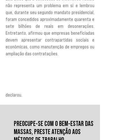
não representa um problema em si e lembrou 
que, durante seu segundo mandato presidencial, 
foram concedidos aproximadamente quarenta e 
sete bilhões de reais em desonerações. 
Entretanto, afirmou que empresas beneficiadas 
devem apresentar contrapartidas sociais e 
econômicas, como manutenção de empregos ou 
ampliação das contratações.
“Dessa vez, o que acontece é que você dá um 
benefício de cinco anos, e quando vai terminando, 
o cara quer mais cinco, e depois mais cinco. Ou 
seja, uma coisa temporária fica definitiva”,
declarou.
PREOCUPE-SE COM O BEM-ESTAR DAS
MASSAS, PRESTE ATENÇÃO AOS