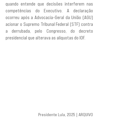
quando entende que decisões interferem nas 
competências do Executivo. A declaração 
ocorreu após a Advocacia-Geral da União (AGU) 
acionar o Supremo Tribunal Federal (STF) contra 
a derrubada, pelo Congresso, do decreto 
presidencial que alterava as alíquotas do IOF.
Presidente Lula, 2025 | ARQUIVO
“Um presidente da República não rompe com o 