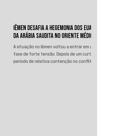
IÊMEN DESAFIA A HEGEMONIA DOS EUA E
DA ARÁBIA SAUDITA NO ORIENTE MÉDIO
A situação no Iêmen voltou a entrar em uma
fase de forte tensão. Depois de um curto
período de relativa contenção no conflito,
novos ataques sauditas contra áreas sob
controle de Ansar Allah, incluindo a ofensiva
contra o aeroporto internacional de Sanaá
em julho, recolocaram o país no centro da
disputa regional. Em resposta, as forças
iemenitas declararam um bloqueio marítimo
contra a Arábia Saudita e passaram a
ameaçar instalações e embarcações
ligadas ao reino. Nos últimos