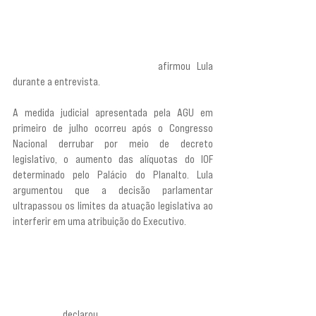
Congresso. Um presidente reconhece o papel que 
o Congresso tem. Eles têm seus direitos e eu 
tenho os meus. Nem eu me meto nos deles, nem 
eles nos meus. E quando os dois não se 
entenderem, a Justiça resolve”, 
afirmou Lula 
durante a entrevista.
A medida judicial apresentada pela AGU em 
primeiro de julho ocorreu após o Congresso 
Nacional derrubar por meio de decreto 
legislativo, o aumento das alíquotas do IOF 
determinado pelo Palácio do Planalto. Lula 
argumentou que a decisão parlamentar 
ultrapassou os limites da atuação legislativa ao 
interferir em uma atribuição do Executivo.
“O presidente tem que governar o país, e decreto 
é uma coisa do presidente da República. Você 
pode ter um decreto legislativo quando tem 
alguma coisa que fira muito a Constituição, e não 
era o caso”,
 declarou.