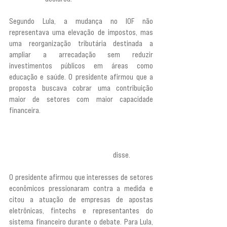
Segundo Lula, a mudança no IOF não 
representava uma elevação de impostos, mas 
uma reorganização tributária destinada a 
ampliar a arrecadação sem reduzir 
investimentos públicos em áreas como 
educação e saúde. O presidente afirmou que a 
proposta buscava cobrar uma contribuição 
maior de setores com maior capacidade 
financeira.
“Era para que os mais ricos paguem um pouco a 
mais, para que a gente não precise cortar 
dinheiro da educação ou da saúde”,
 disse.
O presidente afirmou que interesses de setores 
econômicos pressionaram contra a medida e 
citou a atuação de empresas de apostas 
eletrônicas, fintechs e representantes do 
sistema financeiro durante o debate. Para Lula, 