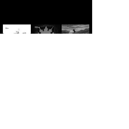
A MORTE DE IVAN
Domingo
A ESTRADA - Jack
ILITCH - Liev
Vermelho -
London
Tolstói
Máximo Gorki
R$10,00
R$10,00
R$10,00