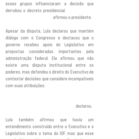
esses grupos influenciaram a decisão que 
derrubou o decreto presidencial. 
“Os interesses 
de poucos prevaleceram”, 
afirmou o presidente.
Apesar da disputa, Lula declarou que mantém 
diálogo com o Congresso e destacou que o 
governo recebeu apoio do Legislativo em 
propostas consideradas importantes pela 
administração federal. Ele afirmou que não 
existe uma disputa institucional entre os 
poderes, mas defendeu o direito do Executivo de 
contestar decisões que considere incompatíveis 
com suas atribuições.
“Mas, se eu não entrar com recurso no Poder 
Judiciário, eu não governo mais o país”, 
declarou.
Lula também afirmou que havia um 
entendimento construído entre o Executivo e o 
Legislativo sobre o tema do IOF, mas que esse 