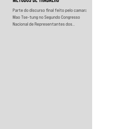
MÉTODOS DE TRABALHO
Parte do discurso final feito pelo camarada
Mao Tse-tung no Segundo Congresso
Nacional de Representantes dos
Trabalhadores e Camponeses, realizado em
Juichin, província de Kiangsi, em janeiro de
1934.