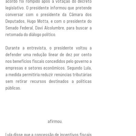
acordo foi rompido após a votação do decreto 
legislativo. O presidente informou que pretende 
conversar com o presidente da Câmara dos 
Deputados, Hugo Motta, e com o presidente do 
Senado Federal, Davi Alcolumbre, para buscar a 
retomada do diálogo político.
Durante a entrevista, o presidente voltou a 
defender uma redução linear de dez por cento 
nos benefícios fiscais concedidos pelo governo a 
empresas e setores econômicos. Segundo Lula, 
a medida permitiria reduzir renúncias tributárias 
sem retirar recursos destinados a políticas 
públicas.
“Se tira 10% linear, o cara que tem 100% vai ficar 
com 90%. Ele vai continuar rico, vai continuar 
tendo benefício, e não precisa cortar dinheiro da 
educação ou da saúde”,
 afirmou.
Lula disse que a concessão de incentivos fiscais 