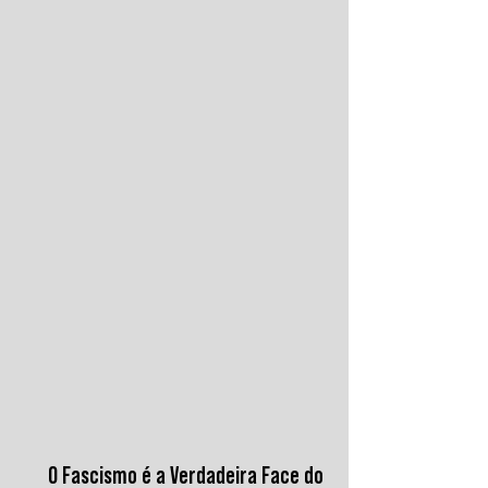
alternativas impulsionam a desdolarização.
O processo, porém, é gradual e exige novas
instituições financeiras capazes de
promover desenvolvimento soberano e
reduzir a dependência do sistema
monetário dominado pelos EUA.
O Fascismo é a Verdadeira Face do