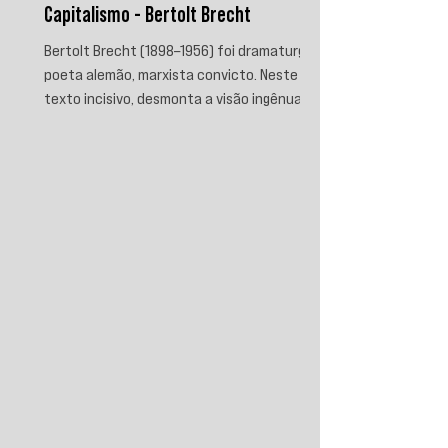
Capitalismo - Bertolt Brecht
Bertolt Brecht (1898–1956) foi dramaturgo e
poeta alemão, marxista convicto. Neste
texto incisivo, desmonta a visão ingênua
que separa fascismo de capitalismo,
afirmando que aquele é sua fase mais
brutal e descarnada. Critica os que
condenam a barbárie sem atacar suas
raízes econômicas, exigindo uma verdade
prática que aponte causas evitáveis e
mobilize a ação contra o sistema que a
produz.