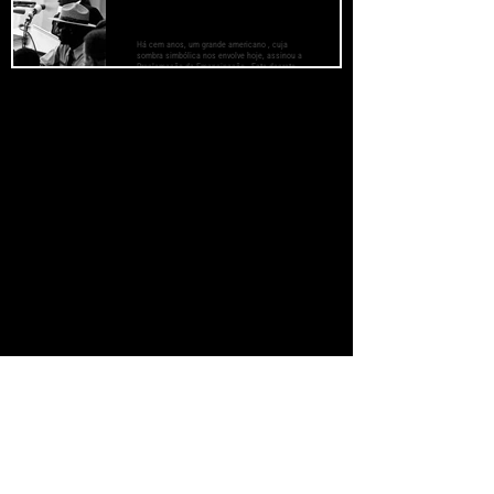
Discurso proferido em 28 de agosto de
1963, Martin Luther King Jr.​
Há cem anos, um grande americano , cuja
sombra simbólica nos envolve hoje, assinou a
Proclamação da Emancipação . Este decreto
histórico surgiu como um farol de esperança
para milhões de escravos negros que haviam
sido queimados pelas chamas da injustiça
JORNAL CLANDESTINO
implacável. Surgiu como um alvorecer radiante
para pôr fim à longa noite de seu cativeiro.
Se você está lendo
ainda há esperança