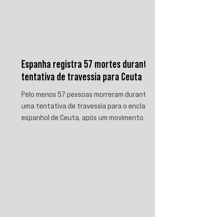
Espanha registra 57 mortes durante
tentativa de travessia para Ceuta
Pelo menos 57 pessoas morreram durante
uma tentativa de travessia para o enclave
espanhol de Ceuta, após um movimento
migratório envolvendo dezenas de milhares
de marroquinos na fronteira entre Espanha
e Marrocos. As autoridades espanholas
informaram que parte das vítimas morreu
por afogamento e outra parte foi
esmagada ao tentar escalar o quebra-mar
que sustenta a cerca fronteiriça. Enquanto
Madri e Rabat intensificaram as operações