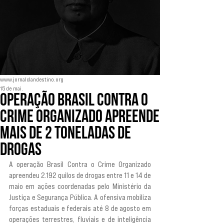
www.jornalclandestino.org
15 de mai.
Operação Brasil Contra o
Crime Organizado apreende
mais de 2 toneladas de
drogas
A operação Brasil Contra o Crime Organizado 
apreendeu 2.192 quilos de drogas entre 11 e 14 de 
maio em ações coordenadas pelo Ministério da 
Justiça e Segurança Pública. A ofensiva mobiliza 
forças estaduais e federais até 8 de agosto em 
operações terrestres, fluviais e de inteligência 