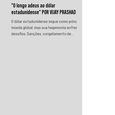
"O longo adeus ao dólar
estadunidense" POR VIJAY PRASHAD
O dólar estadunidense segue como principal
moeda global, mas sua hegemonia enfrenta
desafios. Sanções, congelamento de
reservas e a crescente busca por
alternativas impulsionam a desdolarização.
O processo, porém, é gradual e exige novas
instituições financeiras capazes de
promover desenvolvimento soberano e
reduzir a dependência do sistema
monetário dominado pelos EUA.