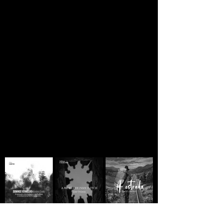
JORNAL CLANDESTINO
Se você está lendo
ainda há esperança