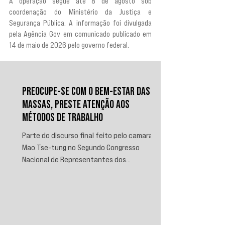
A operação segue até 8 de agosto sob 
coordenação do Ministério da Justiça e 
Segurança Pública. A informação foi divulgada 
pela Agência Gov em comunicado publicado em 
14 de maio de 2026 pelo governo federal.
PREOCUPE-SE COM O BEM-ESTAR DAS
MASSAS, PRESTE ATENÇÃO AOS
MÉTODOS DE TRABALHO
Parte do discurso final feito pelo camarada
Mao Tse-tung no Segundo Congresso
Nacional de Representantes dos
Trabalhadores e Camponeses, realizado em
Juichin, província de Kiangsi, em janeiro de
1934.