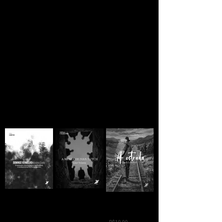
Se você está lendo
ainda há esperança
A MORTE DE IVAN
Domingo
A ESTRADA - Jack
ILITCH - Liev
Vermelho -
London
Tolstói
Máximo Gorki