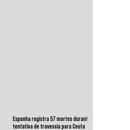
condenam a barbárie sem atacar suas
raízes econômicas, exigindo uma verdade
prática que aponte causas evitáveis e
mobilize a ação contra o sistema que a
produz.
Espanha registra 57 mortes durante
tentativa de travessia para Ceuta