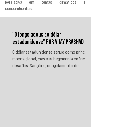
legislativa em temas climáticos e 
socioambientais.
"O longo adeus ao dólar
estadunidense" POR VIJAY PRASHAD
O dólar estadunidense segue como principal
moeda global, mas sua hegemonia enfrenta
desafios. Sanções, congelamento de
reservas e a crescente busca por
alternativas impulsionam a desdolarização.
O processo, porém, é gradual e exige novas
instituições financeiras capazes de
promover desenvolvimento soberano e
reduzir a dependência do sistema
monetário dominado pelos EUA.