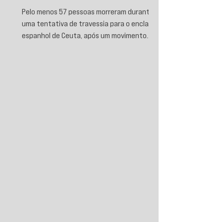
Pelo menos 57 pessoas morreram durante
uma tentativa de travessia para o enclave
espanhol de Ceuta, após um movimento
migratório envolvendo dezenas de milhares
de marroquinos na fronteira entre Espanha
e Marrocos. As autoridades espanholas
informaram que parte das vítimas morreu
por afogamento e outra parte foi
esmagada ao tentar escalar o quebra-mar
que sustenta a cerca fronteiriça. Enquanto
Madri e Rabat intensificaram as operações
de controle e retorno de migrantes, o epis