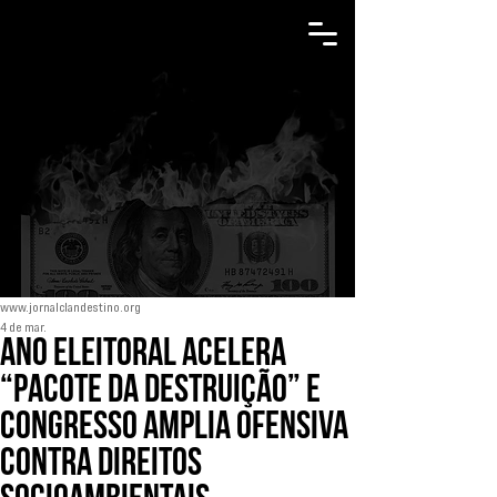
www.jornalclandestino.org
4 de mar.
Ano eleitoral acelera
“Pacote da Destruição” e
Congresso amplia ofensiva
contra direitos