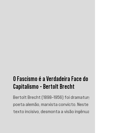
O Fascismo é a Verdadeira Face do
Capitalismo - Bertolt Brecht
Bertolt Brecht (1898–1956) foi dramaturgo e
poeta alemão, marxista convicto. Neste
texto incisivo, desmonta a visão ingênua
que separa fascismo de capitalismo,
afirmando que aquele é sua fase mais
brutal e descarnada. Critica os que