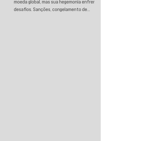
moeda global, mas sua hegemonia enfrenta
desafios. Sanções, congelamento de
reservas e a crescente busca por
alternativas impulsionam a desdolarização.
O processo, porém, é gradual e exige novas
instituições financeiras capazes de
promover desenvolvimento soberano e
reduzir a dependência do sistema
monetário dominado pelos EUA.