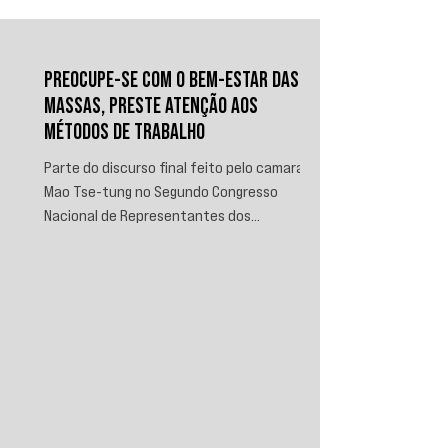
PREOCUPE-SE COM O BEM-ESTAR DAS
MASSAS, PRESTE ATENÇÃO AOS
MÉTODOS DE TRABALHO
Parte do discurso final feito pelo camarada
Mao Tse-tung no Segundo Congresso
Nacional de Representantes dos
Trabalhadores e Camponeses, realizado em
Juichin, província de Kiangsi, em janeiro de
1934.