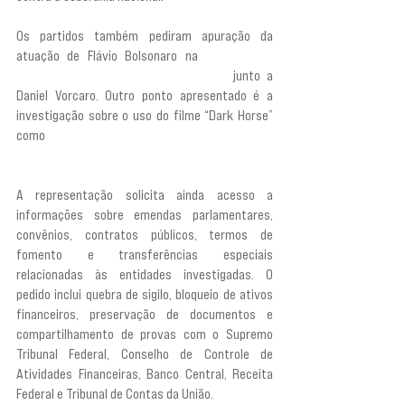
Os partidos também pediram apuração da 
atuação de Flávio Bolsonaro na 
“negociação, 
intermediação e cobrança de valores” 
junto a 
Daniel Vorcaro. Outro ponto apresentado é a 
investigação sobre o uso do filme “Dark Horse” 
como
 “fachada, simulacro contratual ou 
instrumento de dissimulação patrimonial”.
A representação solicita ainda acesso a 
informações sobre emendas parlamentares, 
convênios, contratos públicos, termos de 
fomento e transferências especiais 
relacionadas às entidades investigadas. O 
pedido inclui quebra de sigilo, bloqueio de ativos 
financeiros, preservação de documentos e 
compartilhamento de provas com o Supremo 
Tribunal Federal, Conselho de Controle de 
Atividades Financeiras, Banco Central, Receita 
Federal e Tribunal de Contas da União.