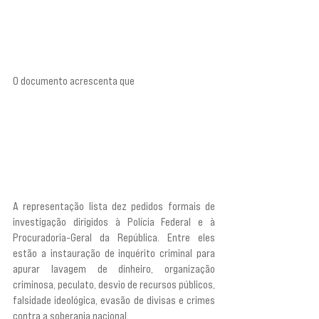
dinheiro privado de banqueiro investigado; de 
outro, dinheiro público transferido por 
parlamentares bolsonaristas a entidades 
interconectadas”.
O documento acrescenta que
 “esse arranjo exige 
apuração sob a ótica da lavagem de dinheiro, da 
ocultação de beneficiários finais, da simulação de 
finalidade, da fragmentação de repasses e da 
eventual utilização de estruturas culturais, 
religiosas, sociais e audiovisuais como fachada 
para financiamento político”.
A representação lista dez pedidos formais de 
investigação dirigidos à Polícia Federal e à 
Procuradoria-Geral da República. Entre eles 
estão a instauração de inquérito criminal para 
apurar lavagem de dinheiro, organização 
criminosa, peculato, desvio de recursos públicos, 
falsidade ideológica, evasão de divisas e crimes 
contra a soberania nacional.