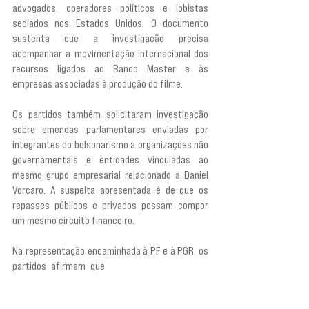
advogados, operadores políticos e lobistas 
sediados nos Estados Unidos. O documento 
sustenta que a investigação precisa 
acompanhar a movimentação internacional dos 
recursos ligados ao Banco Master e às 
empresas associadas à produção do filme.
Os partidos também solicitaram investigação 
sobre emendas parlamentares enviadas por 
integrantes do bolsonarismo a organizações não 
governamentais e entidades vinculadas ao 
mesmo grupo empresarial relacionado a Daniel 
Vorcaro. A suspeita apresentada é de que os 
repasses públicos e privados possam compor 
um mesmo circuito financeiro.
Na representação encaminhada à PF e à PGR, os 
partidos afirmam que
 “a convergência desses 
fluxos sugere a existência de um mecanismo de 
dupla alimentação financeira: de um lado, 