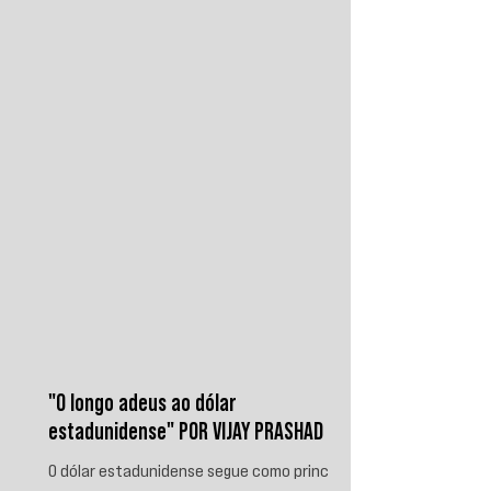
disputa regional. Em resposta, as forças
iemenitas declararam um bloqueio marítimo
contra a Arábia Saudita e passaram a
ameaçar instalações e embarcações
ligadas ao reino. Nos últimos
"O longo adeus ao dólar
estadunidense" POR VIJAY PRASHAD
O dólar estadunidense segue como principal