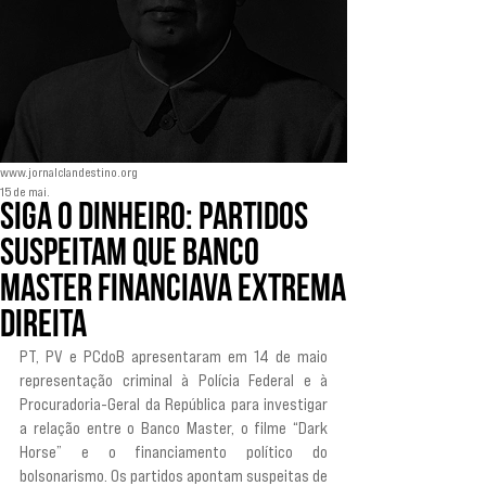
www.jornalclandestino.org
15 de mai.
Siga o dinheiro: partidos
suspeitam que Banco
Master financiava extrema
direita
PT, PV e PCdoB apresentaram em 14 de maio 
representação criminal à Polícia Federal e à 
Procuradoria-Geral da República para investigar 
a relação entre o Banco Master, o filme “Dark 
Horse” e o financiamento político do 
bolsonarismo. Os partidos apontam suspeitas de 