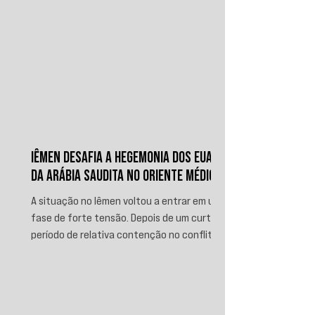
IÊMEN DESAFIA A HEGEMONIA DOS EUA E
DA ARÁBIA SAUDITA NO ORIENTE MÉDIO
A situação no Iêmen voltou a entrar em uma
fase de forte tensão. Depois de um curto
período de relativa contenção no conflito,
novos ataques sauditas contra áreas sob
controle de Ansar Allah, incluindo a ofensiva
contra o aeroporto internacional de Sanaá
em julho, recolocaram o país no centro da