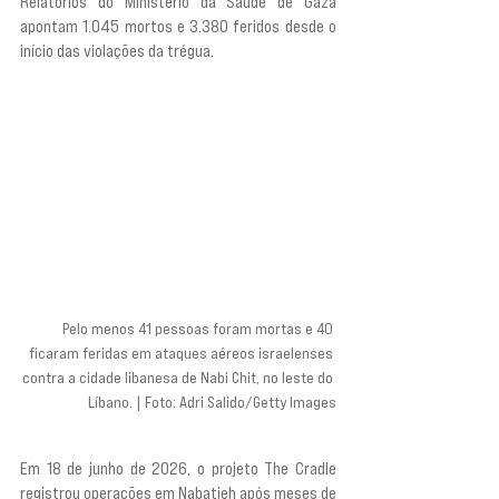
Relatórios do Ministério da Saúde de Gaza 
apontam 1.045 mortos e 3.380 feridos desde o 
início das violações da trégua.
Pelo menos 41 pessoas foram mortas e 40 
ficaram feridas em ataques aéreos israelenses 
contra a cidade libanesa de Nabi Chit, no leste do 
Líbano. | Foto: Adri Salido/Getty Images
Em 18 de junho de 2026, o projeto The Cradle 
registrou operações em Nabatieh após meses de 