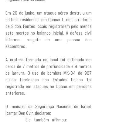
Em 20 de junho, um ataque aéreo destruiu um 
edifício residencial em Qannarit, nos arredores 
de Sidon. Fontes locais registraram pelo menos 
sete mortos no balanço inicial. A defesa civil 
informou resgate de uma pessoa dos 
escombros.
A cratera formada no local foi estimada em 
cerca de 7 metros de profundidade e 9 metros 
de largura. O uso de bombas MK-84 de 907 
quilos fabricadas nos Estados Unidos foi 
registrado em ataques no Líbano em períodos 
anteriores.
O ministro da Segurança Nacional de Israel, 
Itamar Ben Gvir, declarou: 
“Todo o Líbano precisa 
queimar.”
 Ele também afirmou: 
“Para cada 
lágrima de uma mãe israelense, mil mães 
libanesas precisam chorar.”