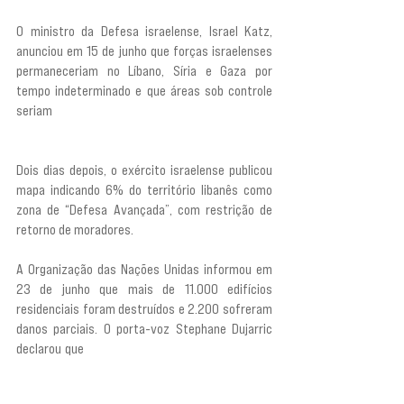
O ministro da Defesa israelense, Israel Katz, 
anunciou em 15 de junho que forças israelenses 
permaneceriam no Líbano, Síria e Gaza por 
tempo indeterminado e que áreas sob controle 
seriam 
“limpas de moradores locais e de toda a 
infraestrutura terrorista”.
Dois dias depois, o exército israelense publicou 
mapa indicando 6% do território libanês como 
zona de “Defesa Avançada”, com restrição de 
retorno de moradores.
A Organização das Nações Unidas informou em 
23 de junho que mais de 11.000 edifícios 
residenciais foram destruídos e 2.200 sofreram 
danos parciais. O porta-voz Stephane Dujarric 
declarou que 
“para muitas famílias, isso significa 
simplesmente que não há um lar para onde 
voltar”.