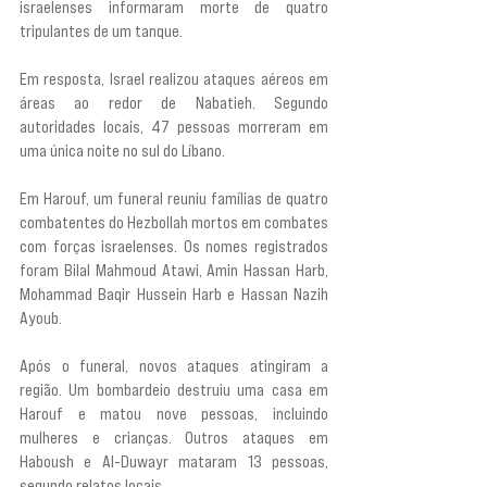
israelenses informaram morte de quatro 
tripulantes de um tanque.
Em resposta, Israel realizou ataques aéreos em 
áreas ao redor de Nabatieh. Segundo 
autoridades locais, 47 pessoas morreram em 
uma única noite no sul do Líbano.
Em Harouf, um funeral reuniu famílias de quatro 
combatentes do Hezbollah mortos em combates 
com forças israelenses. Os nomes registrados 
foram Bilal Mahmoud Atawi, Amin Hassan Harb, 
Mohammad Baqir Hussein Harb e Hassan Nazih 
Ayoub.
Após o funeral, novos ataques atingiram a 
região. Um bombardeio destruiu uma casa em 
Harouf e matou nove pessoas, incluindo 
mulheres e crianças. Outros ataques em 
Haboush e Al-Duwayr mataram 13 pessoas, 
segundo relatos locais.