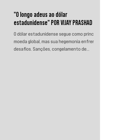
"O longo adeus ao dólar
estadunidense" POR VIJAY PRASHAD
O dólar estadunidense segue como principal
moeda global, mas sua hegemonia enfrenta
desafios. Sanções, congelamento de
reservas e a crescente busca por
alternativas impulsionam a desdolarização.
O processo, porém, é gradual e exige novas
instituições financeiras capazes de
promover desenvolvimento soberano e
reduzir a dependência do sistema
monetário dominado pelos EUA.