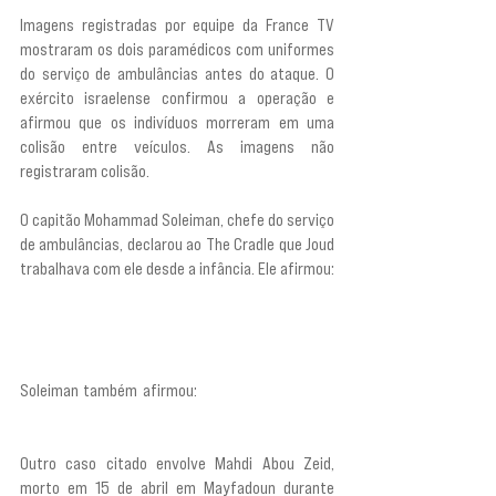
Imagens registradas por equipe da France TV 
mostraram os dois paramédicos com uniformes 
do serviço de ambulâncias antes do ataque. O 
exército israelense confirmou a operação e 
afirmou que os indivíduos morreram em uma 
colisão entre veículos. As imagens não 
registraram colisão.
O capitão Mohammad Soleiman, chefe do serviço 
de ambulâncias, declarou ao The Cradle que Joud 
trabalhava com ele desde a infância. Ele afirmou: 
“Desde os seis anos de idade, ele costumava vir 
comigo na ambulância e participar dos 
treinamentos.”
Soleiman também afirmou:
 “Ele não tem nada a 
ver com política. Ele não era um terrorista.”
Outro caso citado envolve Mahdi Abou Zeid, 
morto em 15 de abril em Mayfadoun durante 