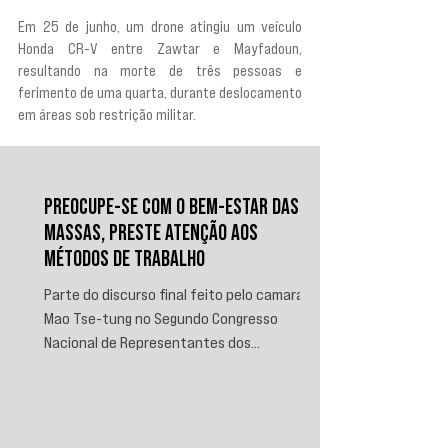
Em 25 de junho, um drone atingiu um veículo 
Honda CR-V entre Zawtar e Mayfadoun, 
resultando na morte de três pessoas e 
ferimento de uma quarta, durante deslocamento 
em áreas sob restrição militar.
PREOCUPE-SE COM O BEM-ESTAR DAS
MASSAS, PRESTE ATENÇÃO AOS
MÉTODOS DE TRABALHO
Parte do discurso final feito pelo camarada
Mao Tse-tung no Segundo Congresso
Nacional de Representantes dos
Trabalhadores e Camponeses, realizado em
Juichin, província de Kiangsi, em janeiro de
1934.