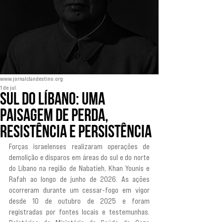
www.jornalclandestino.org
1 de jul.
Sul do Líbano: Uma
paisagem de perda,
resistência e persistência
Forças israelenses realizaram operações de 
demolição e disparos em áreas do sul e do norte 
do Líbano na região de Nabatieh, Khan Younis e 
Rafah ao longo de junho de 2026. As ações 
ocorreram durante um cessar-fogo em vigor 
desde 10 de outubro de 2025 e foram 
registradas por fontes locais e testemunhas. 