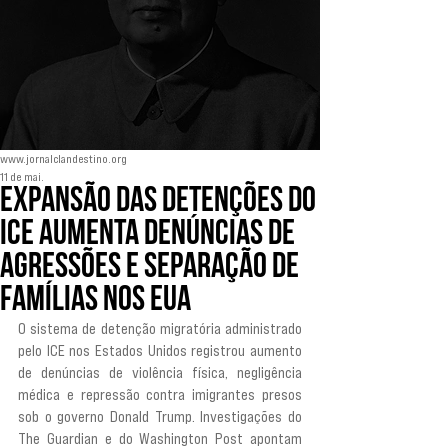
www.jornalclandestino.org
11 de mai.
Expansão das detenções do
ICE aumenta denúncias de
agressões e separação de
famílias nos EUA
O sistema de detenção migratória administrado 
pelo ICE nos Estados Unidos registrou aumento 
de denúncias de violência física, negligência 
médica e repressão contra imigrantes presos 
sob o governo Donald Trump. Investigações do 
The Guardian e do Washington Post apontam 