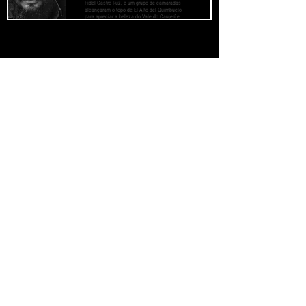
Fidel Castro Ruz, e um grupo de camaradas
alcançaram o topo de El Alto del Quimbuelo
para apreciar a beleza do Vale do Caujerí e
definir estratégias que permitissem o
desenvolvimento agrícola, econômico e social
daquela região sul de Guantánamo.
JORNAL CLANDESTINO
Se você está lendo
ainda há esperança