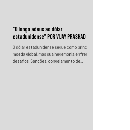
"O longo adeus ao dólar
estadunidense" POR VIJAY PRASHAD
O dólar estadunidense segue como principal
moeda global, mas sua hegemonia enfrenta
desafios. Sanções, congelamento de
reservas e a crescente busca por
alternativas impulsionam a desdolarização.
O processo, porém, é gradual e exige novas
instituições financeiras capazes de
promover desenvolvimento soberano e
reduzir a dependência do sistema
monetário dominado pelos EUA.