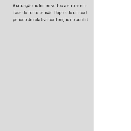
A situação no Iêmen voltou a entrar em uma
fase de forte tensão. Depois de um curto
período de relativa contenção no conflito,
novos ataques sauditas contra áreas sob
controle de Ansar Allah, incluindo a ofensiva
contra o aeroporto internacional de Sanaá
em julho, recolocaram o país no centro da
disputa regional. Em resposta, as forças
iemenitas declararam um bloqueio marítimo
contra a Arábia Saudita e passaram a
ameaçar instalações e embarcações
ligadas ao reino. Nos últimos