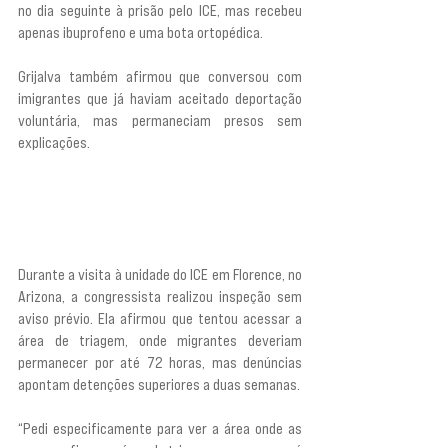
no dia seguinte à prisão pelo ICE, mas recebeu 
apenas ibuprofeno e uma bota ortopédica.
Grijalva também afirmou que conversou com 
imigrantes que já haviam aceitado deportação 
voluntária, mas permaneciam presos sem 
explicações. 
“Há pessoas que disseram: ‘Eu me 
autodeportei. Por que ainda estou aqui? Ninguém 
me diz nada.’ E há muitos abusos realmente 
graves acontecendo. Não há lógica nenhuma no 
que está acontecendo lá.”
Durante a visita à unidade do ICE em Florence, no 
Arizona, a congressista realizou inspeção sem 
aviso prévio. Ela afirmou que tentou acessar a 
área de triagem, onde migrantes deveriam 
permanecer por até 72 horas, mas denúncias 
apontam detenções superiores a duas semanas.
“Pedi especificamente para ver a área onde as 