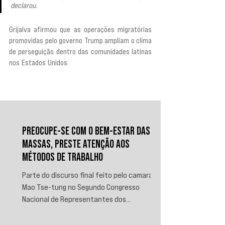
declarou.
Grijalva afirmou que as operações migratórias 
promovidas pelo governo Trump ampliam o clima 
de perseguição dentro das comunidades latinas 
nos Estados Unidos. 
“Estão ameaçando assediar 
nossas comunidades. E nós vamos ter que nos 
unir e defender as pessoas daqui.”
PREOCUPE-SE COM O BEM-ESTAR DAS
MASSAS, PRESTE ATENÇÃO AOS
MÉTODOS DE TRABALHO
Parte do discurso final feito pelo camarada
Mao Tse-tung no Segundo Congresso
Nacional de Representantes dos
Trabalhadores e Camponeses, realizado em
Juichin, província de Kiangsi, em janeiro de