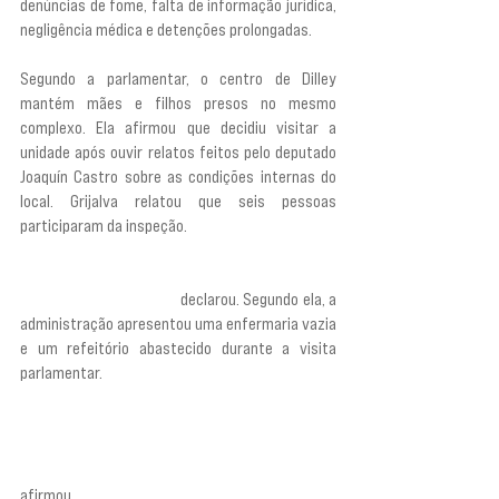
denúncias de fome, falta de informação jurídica, 
negligência médica e detenções prolongadas.
Segundo a parlamentar, o centro de Dilley 
mantém mães e filhos presos no mesmo 
complexo. Ela afirmou que decidiu visitar a 
unidade após ouvir relatos feitos pelo deputado 
Joaquín Castro sobre as condições internas do 
local. Grijalva relatou que seis pessoas 
participaram da inspeção.
“O que tínhamos ouvido falar era completamente 
diferente do que vimos”,
 declarou. Segundo ela, a 
administração apresentou uma enfermaria vazia 
e um refeitório abastecido durante a visita 
parlamentar. 
“Vimos uma instalação médica 
impecável. Ninguém - parecia que ninguém a 
tinha usado. Havia 400 pessoas lá, e ninguém. 
Parecia que nunca tinha sido usada. Vimos um 
enorme buffet com comida maravilhosa”, 
afirmou.