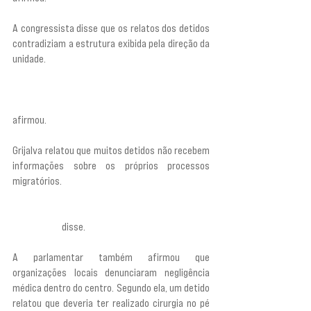
A congressista disse que os relatos dos detidos 
contradiziam a estrutura exibida pela direção da 
unidade. 
“Mas quando você conversa com as 
pessoas, elas dizem: ‘Onde está a comida? Porque 
o que estão nos dando é intragável.’ As pessoas 
estão perdendo peso. A água é intragável”, 
afirmou.
Grijalva relatou que muitos detidos não recebem 
informações sobre os próprios processos 
migratórios. 
“Há muitas pessoas lá que não têm 
certeza de em que ponto estão nesse processo, 
porque não há muita informação sendo fornecida 
a ninguém”,
 disse.
A parlamentar também afirmou que 
organizações locais denunciaram negligência 
médica dentro do centro. Segundo ela, um detido 
relatou que deveria ter realizado cirurgia no pé 